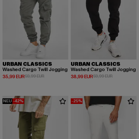
URBAN CLASSICS
URBAN CLASSICS
Washed Cargo Twill Jogging
Washed Cargo Twill Jogging
Derzeitiger Preis: 35,99 EUR
Aktionspreis: 59,99 EUR
Derzeitiger Preis: 38,99 EUR
Aktionspreis:
35,99 EUR
59,99 EUR
38,99 EUR
59,99 EUR
NEU
-42%
-25%