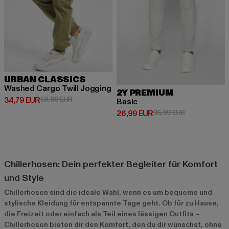
URBAN CLASSICS
Washed Cargo Twill Jogging
2Y PREMIUM
Derzeitiger Preis: 34,79 EUR
Aktionspreis: 59,99 EUR
34,79 EUR
59,99 EUR
Basic
Derzeitiger Preis: 26,99 EUR
Aktionspreis:
26,99 EUR
35,99 EUR
Chillerhosen: Dein perfekter Begleiter für Komfort
und Style
Chillerhosen sind die ideale Wahl, wenn es um bequeme und
stylische Kleidung für entspannte Tage geht. Ob für zu Hause,
die Freizeit oder einfach als Teil eines lässigen Outfits –
Chillerhosen bieten dir den Komfort, den du dir wünschst, ohne