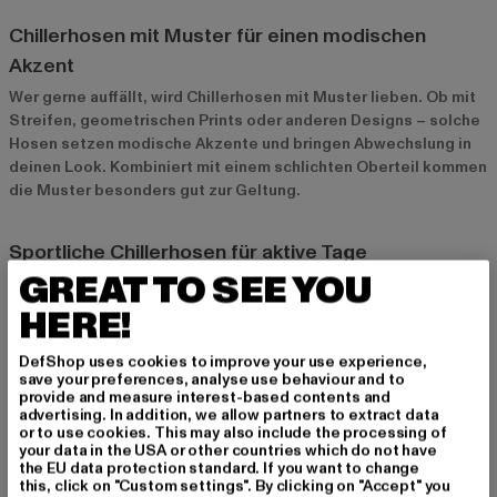
Chillerhosen mit Muster für einen modischen
Akzent
Wer gerne auffällt, wird Chillerhosen mit Muster lieben. Ob mit
Streifen, geometrischen Prints oder anderen Designs – solche
Hosen setzen modische Akzente und bringen Abwechslung in
deinen Look. Kombiniert mit einem schlichten Oberteil kommen
die Muster besonders gut zur Geltung.
Sportliche Chillerhosen für aktive Tage
GREAT TO SEE YOU
Für aktive Tage gibt es leichte Chillerhosen aus
atmungsaktiven Materialien, die sich perfekt für sportliche
HERE!
Aktivitäten eignen. Diese Modelle bieten dir
Bewegungsfreiheit und sind ideal, wenn du dich viel bewegst
DefShop uses cookies to improve your use experience,
oder einfach einen sportlichen Look bevorzugst.
save your preferences, analyse use behaviour and to
provide and measure interest-based contents and
advertising. In addition, we allow partners to extract data
or to use cookies. This may also include the processing of
Styling-Tipps für Chillerhosen
your data in the USA or other countries which do not have
the EU data protection standard. If you want to change
Casual Look mit T-Shirt und Sneakers
this, click on "Custom settings". By clicking on "Accept" you