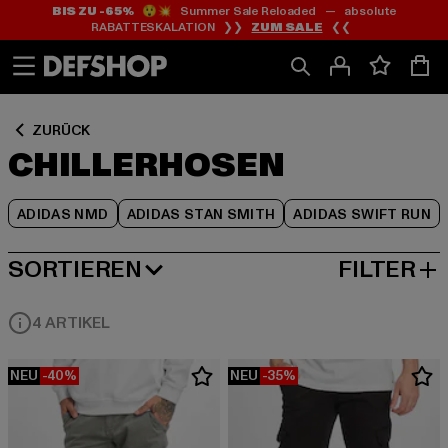
BIS ZU -65%
😲💥 Summer Sale Reloaded — absolute
Zum
Zum
Zum
RABATTESKALATION ❯❯
ZUM SALE
❮❮
Inhalt
Fußzeile
Produktraster
springen
springen
springen
ZURÜCK
CHILLERHOSEN
ADIDAS NMD
ADIDAS STAN SMITH
ADIDAS SWIFT RUN
SORTIEREN
FILTER
BELIEBTESTE
4 ARTIKEL
NEU
-40%
NEU
-35%