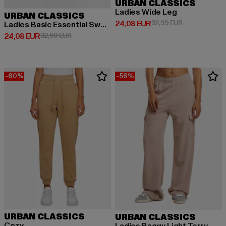
URBAN CLASSICS
Ladies Wide Leg
URBAN CLASSICS
Derzeitiger Preis: 24,08 EUR
Aktionspreis:
24,08 EUR
32,99 EUR
Ladies Basic Essential Sweatpants
Derzeitiger Preis: 24,08 EUR
Aktionspreis: 32,99 EUR
24,08 EUR
32,99 EUR
-60%
-56%
URBAN CLASSICS
URBAN CLASSICS
Cozy