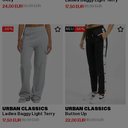
Ladies Baggy Light Terry
Derzeitiger Preis: 24,00 EUR
Aktionspreis: 59,99 EUR
24,00 EUR
59,99 EUR
Derzeitiger Preis: 17,50 EUR
Aktionspreis: 
17,50 EUR
39,99 EUR
-56%
NEU
-56%
URBAN CLASSICS
URBAN CLASSICS
Ladies Baggy Light Terry
Button Up
Derzeitiger Preis: 17,50 EUR
Aktionspreis: 39,99 EUR
Derzeitiger Preis: 22,00 EUR
Aktionspreis:
17,50 EUR
39,99 EUR
22,00 EUR
49,99 EUR