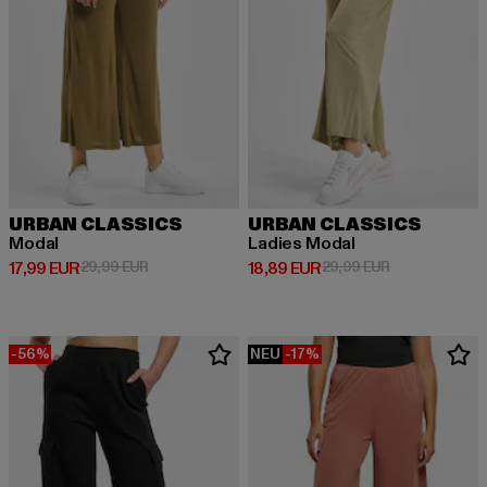
URBAN CLASSICS
URBAN CLASSICS
Modal
Ladies Modal
Derzeitiger Preis: 17,99 EUR
Aktionspreis: 29,99 EUR
Derzeitiger Preis: 18,89 EUR
Aktionspreis: 
17,99 EUR
29,99 EUR
18,89 EUR
29,99 EUR
-56%
NEU
-17%