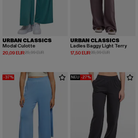
URBAN CLASSICS
URBAN CLASSICS
Modal Culotte
Ladies Baggy Light Terry
Derzeitiger Preis: 20,09 EUR
Aktionspreis: 29,99 EUR
Derzeitiger Preis: 17,50 EUR
Aktionspreis: 
20,09 EUR
29,99 EUR
17,50 EUR
39,99 EUR
-37%
NEU
-27%