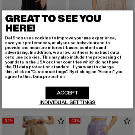
GREAT TO SEE YOU
HERE!
DefShop uses cookies to improve your use experience,
save your preferences, analyse use behaviour and to
provide and measure interest-based contents and
advertising. In addition, we allow partners to extract data
or to use cookies. This may also include the processing of
your data in the USA or other countries which do not have
the EU data protection standard. If you want to change
this, click on "Custom settings". By clicking on "Accept" you
agree to this.
Data protection
DANGEROUS DNGRS
CLOUD5IVE
Dangerous DNGRS Basic Sweatpants Trust
Weite Viskose Hose mit elastischen Bund und Deko-Tunnelzug
ACCEPT
Derzeitiger Preis: 21,15 EUR
Aktionspreis: 44,99 EUR
Derzeitiger Preis: 17,07 EUR
Aktionspreis: 2
21,15 EUR
44,99 EUR
17,07 EUR
27,99 EUR
INDIVIDUAL SETTINGS
-34%
-40%