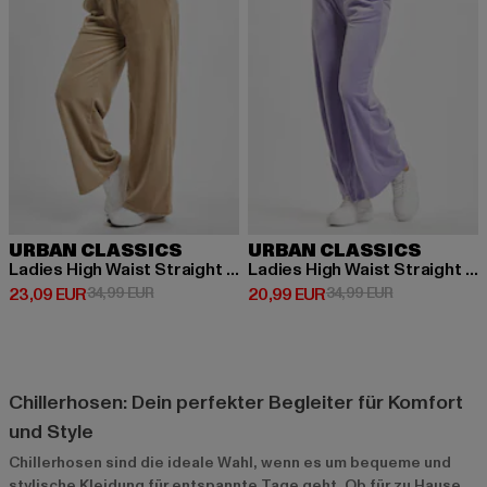
URBAN CLASSICS
URBAN CLASSICS
Ladies High Waist Straight Velvet
Ladies High Waist Straight Velvet
Derzeitiger Preis: 23,09 EUR
Aktionspreis: 34,99 EUR
Derzeitiger Preis: 20,99 EUR
Aktionspreis:
23,09 EUR
34,99 EUR
20,99 EUR
34,99 EUR
Chillerhosen: Dein perfekter Begleiter für Komfort
und Style
Chillerhosen sind die ideale Wahl, wenn es um bequeme und
stylische Kleidung für entspannte Tage geht. Ob für zu Hause,