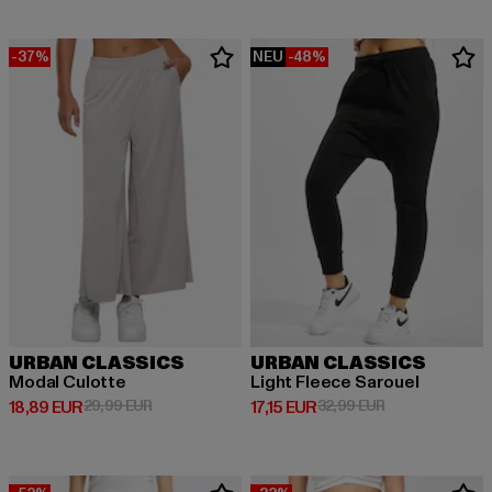
-37%
NEU
-48%
URBAN CLASSICS
URBAN CLASSICS
Modal Culotte
Light Fleece Sarouel
Derzeitiger Preis: 18,89 EUR
Aktionspreis: 29,99 EUR
Derzeitiger Preis: 17,15 EUR
Aktionspreis: 3
18,89 EUR
29,99 EUR
17,15 EUR
32,99 EUR