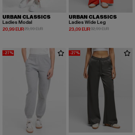
URBAN CLASSICS
URBAN CLASSICS
Ladies Modal
Ladies Wide Leg
Derzeitiger Preis: 20,99 EUR
Aktionspreis: 29,99 EUR
Derzeitiger Preis: 23,09 EUR
Aktionspreis:
20,99 EUR
29,99 EUR
23,09 EUR
32,99 EUR
-27%
-27%