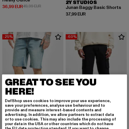
Heavy Ounce
2Y STUDIOS
Derzeitiger Preis: 36,99 EUR
Aktionspreis: 49,99 EUR
36,99 EUR
49,99 EUR
Junan Baggy Basic Shorts
Derzeitiger Preis: 37,99 EUR
37,99 EUR
-25%
-60%
GREAT TO SEE YOU
HERE!
DefShop uses cookies to improve your use experience,
save your preferences, analyse use behaviour and to
provide and measure interest-based contents and
advertising. In addition, we allow partners to extract data
URBAN CLASSICS
DEF
or to use cookies. This may also include the processing of
Relaxed Fit Jean
Basic
your data in the USA or other countries which do not have
Derzeitiger Preis: 29,99 EUR
Aktionspreis: 39,99 EUR
Derzeitiger Preis: 24,00 EUR
Aktionspreis:
29,99 EUR
39,99 EUR
24,00 EUR
59,99 EUR
the EU data protection standard. If you want to change