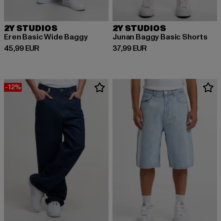
2Y STUDIOS
2Y STUDIOS
Eren Basic Wide Baggy
Junan Baggy Basic Shorts
Derzeitiger Preis: 45,99 EUR
Derzeitiger Preis: 37,99 EUR
45,99 EUR
37,99 EUR
-12%