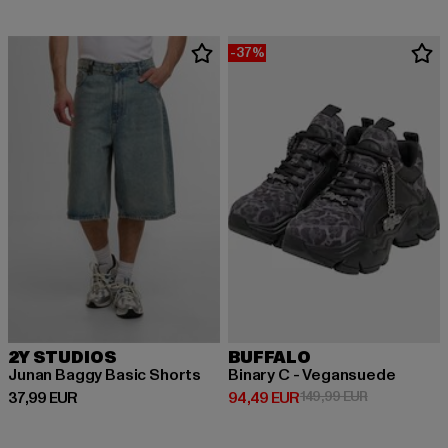
-37%
2Y STUDIOS
BUFFALO
Junan Baggy Basic Shorts
Binary C - Vegansuede
Derzeitiger Preis: 37,99 EUR
Derzeitiger Preis: 94,49 EUR
Aktionspreis
37,99 EUR
94,49 EUR
149,99 EUR