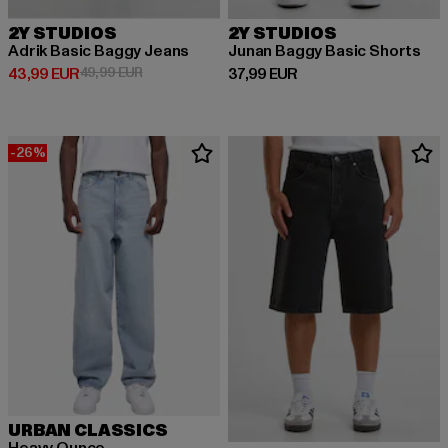
2Y STUDIOS
2Y STUDIOS
Adrik Basic Baggy Jeans
Junan Baggy Basic Shorts
Derzeitiger Preis: 43,99 EUR
Aktionspreis: 49,99 EUR
Derzeitiger Preis: 37,99 EUR
43,99 EUR
49,99 EUR
37,99 EUR
-26%
URBAN CLASSICS