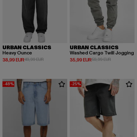
URBAN CLASSICS
URBAN CLASSICS
Heavy Ounce
Washed Cargo Twill Jogging
Derzeitiger Preis: 38,99 EUR
Aktionspreis: 49,99 EUR
Derzeitiger Preis: 35,99 EUR
Aktionspreis:
38,99 EUR
49,99 EUR
35,99 EUR
59,99 EUR
-48%
-25%