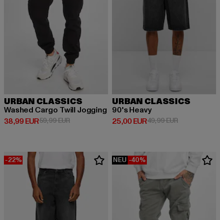
URBAN CLASSICS
URBAN CLASSICS
Washed Cargo Twill Jogging
90's Heavy
Derzeitiger Preis: 38,99 EUR
Aktionspreis: 59,99 EUR
Derzeitiger Preis: 25,00 EUR
Aktionspreis:
38,99 EUR
59,99 EUR
25,00 EUR
49,99 EUR
-22%
NEU
-40%