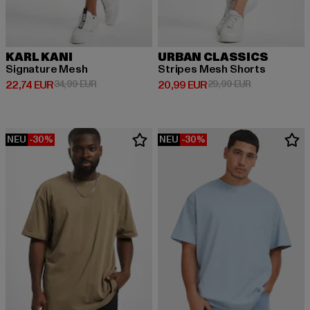
KARL KANI
URBAN CLASSICS
Signature Mesh
Stripes Mesh Shorts
Derzeitiger Preis: 22,74 EUR
Aktionspreis: 34,99 EUR
Derzeitiger Preis: 20,99 EUR
Aktionspreis:
22,74 EUR
34,99 EUR
20,99 EUR
29,99 EUR
NEU
-30%
NEU
-30%