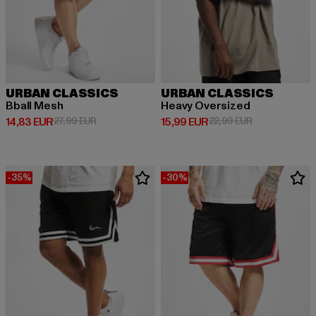
URBAN CLASSICS
URBAN CLASSICS
Bball Mesh
Heavy Oversized
Derzeitiger Preis: 14,83 EUR
Aktionspreis: 27,99 EUR
Derzeitiger Preis: 15,99 EUR
Aktionspreis: 
14,83 EUR
27,99 EUR
15,99 EUR
22,99 EUR
-35%
-30%