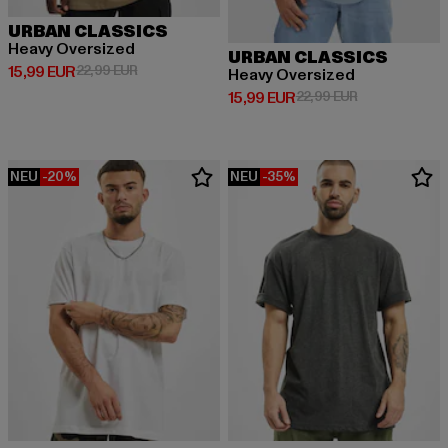
URBAN CLASSICS
Heavy Oversized
URBAN CLASSICS
Derzeitiger Preis: 15,99 EUR
Aktionspreis: 22,99 EUR
15,99 EUR
22,99 EUR
Heavy Oversized
Derzeitiger Preis: 15,99 EUR
Aktionspreis: 
15,99 EUR
22,99 EUR
NEU
-20%
NEU
-35%