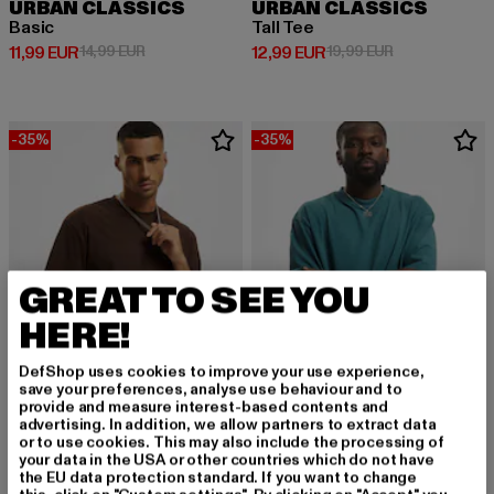
URBAN CLASSICS
URBAN CLASSICS
Basic
Tall Tee
Derzeitiger Preis: 11,99 EUR
Aktionspreis: 14,99 EUR
Derzeitiger Preis: 12,99 EUR
Aktionspreis: 
11,99 EUR
14,99 EUR
12,99 EUR
19,99 EUR
-35%
-35%
GREAT TO SEE YOU
HERE!
DefShop uses cookies to improve your use experience,
save your preferences, analyse use behaviour and to
provide and measure interest-based contents and
advertising. In addition, we allow partners to extract data
or to use cookies. This may also include the processing of
URBAN CLASSICS
URBAN CLASSICS
your data in the USA or other countries which do not have
Tall Tee
Tall
the EU data protection standard. If you want to change
Derzeitiger Preis: 12,99 EUR
Aktionspreis: 19,99 EUR
Derzeitiger Preis: 12,99 EUR
Aktionspreis: 
12,99 EUR
19,99 EUR
12,99 EUR
19,99 EUR