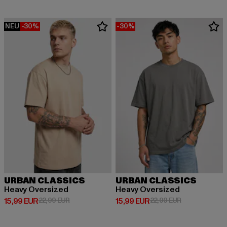
NEU
-30%
-30%
URBAN CLASSICS
URBAN CLASSICS
Heavy Oversized
Heavy Oversized
Derzeitiger Preis: 15,99 EUR
Aktionspreis: 22,99 EUR
Derzeitiger Preis: 15,99 EUR
Aktionspreis: 
15,99 EUR
22,99 EUR
15,99 EUR
22,99 EUR