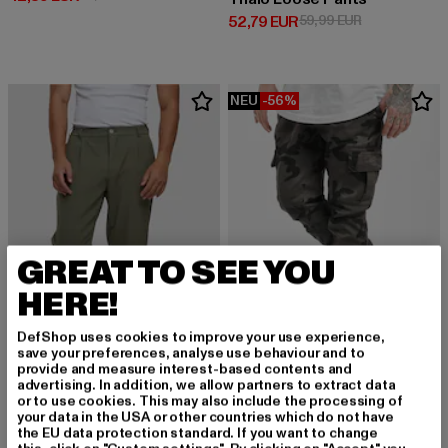
Derzeitiger Preis: 52,79 EUR
Aktionspreis:
52,79 EUR
59,99 EUR
NEU
-56%
GREAT TO SEE YOU
HERE!
DefShop uses cookies to improve your use experience,
save your preferences, analyse use behaviour and to
provide and measure interest-based contents and
URBAN CLASSICS
advertising. In addition, we allow partners to extract data
Camo
or to use cookies. This may also include the processing of
2Y PREMIUM
your data in the USA or other countries which do not have
Derzeitiger Preis: 24,20 EUR
Aktionspreis:
24,20 EUR
54,99 EUR
Pepe
the EU data protection standard. If you want to change
Derzeitiger Preis: 47,49 EUR
47,49 EUR