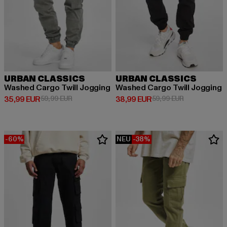
URBAN CLASSICS
URBAN CLASSICS
Washed Cargo Twill Jogging
Washed Cargo Twill Jogging
Derzeitiger Preis: 35,99 EUR
Aktionspreis: 59,99 EUR
Derzeitiger Preis: 38,99 EUR
Aktionspreis:
35,99 EUR
59,99 EUR
38,99 EUR
59,99 EUR
-60%
NEU
-38%