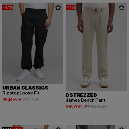
-47%
-11%
URBAN CLASSICS
RipstopLoose Fit
DSTREZZED
Derzeitiger Preis: 29,14 EUR
Aktionspreis: 54,99 EUR
29,14 EUR
54,99 EUR
James Beach Pant
Derzeitiger Preis: 106,79 EUR
Aktionspreis
106,79 EUR
119,99 EUR