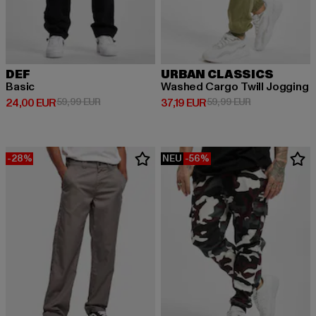
DEF
URBAN CLASSICS
Basic
Washed Cargo Twill Jogging
Derzeitiger Preis: 24,00 EUR
Aktionspreis: 59,99 EUR
Derzeitiger Preis: 37,19 EUR
Aktionspreis: 
24,00 EUR
59,99 EUR
37,19 EUR
59,99 EUR
-28%
NEU
-56%