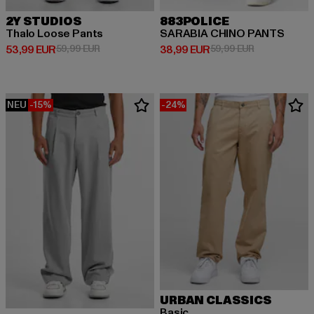
2Y STUDIOS
883POLICE
Thalo Loose Pants
SARABIA CHINO PANTS
Derzeitiger Preis: 53,99 EUR
Aktionspreis: 59,99 EUR
Derzeitiger Preis: 38,99 EUR
Aktionspreis:
53,99 EUR
59,99 EUR
38,99 EUR
59,99 EUR
NEU
-15%
-24%
URBAN CLASSICS
Basic