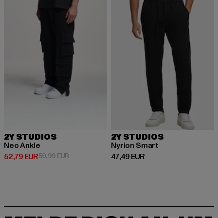
2Y STUDIOS
2Y STUDIOS
Neo Ankle
Nyrion Smart
Derzeitiger Preis: 52,79 EUR
Aktionspreis: 59,99 EUR
Derzeitiger Preis: 47,49 EUR
52,79 EUR
59,99 EUR
47,49 EUR