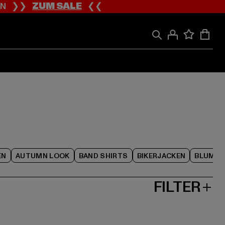
ION ❯❯
ZUM SALE
❮❮
EN
AUTUMN LOOK
BAND SHIRTS
BIKERJACKEN
BLUME
FILTER