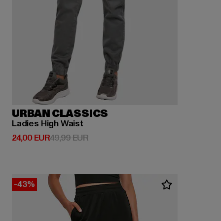
URBAN CLASSICS
Ladies High Waist
Derzeitiger Preis: 24,00 EUR
Aktionspreis: 49,99 EUR
24,00 EUR
49,99 EUR
-43%