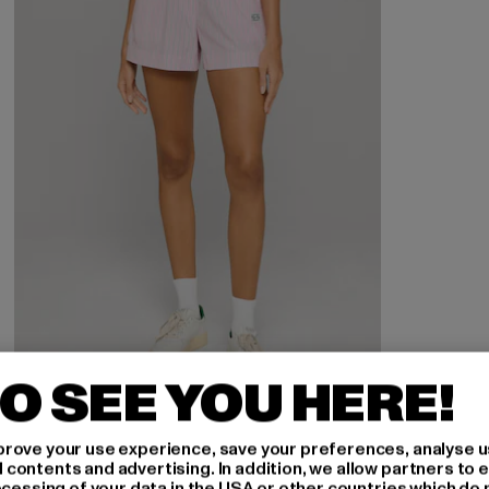
O SEE YOU HERE!
NOISY MAY
rove your use experience, save your preferences, analyse u
NMFRIDA
ontents and advertising. In addition, we allow partners to e
ocessing of your data in the USA or other countries which do 