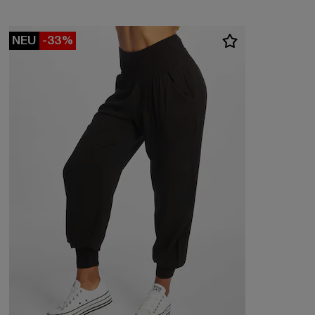
NEU
-33%