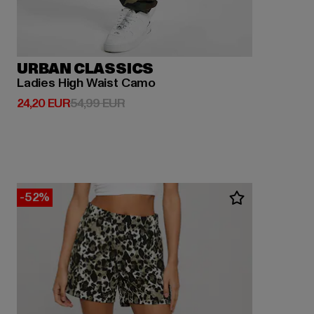
URBAN CLASSICS
Ladies High Waist Camo
Derzeitiger Preis: 24,20 EUR
Aktionspreis: 54,99 EUR
24,20 EUR
54,99 EUR
-52%