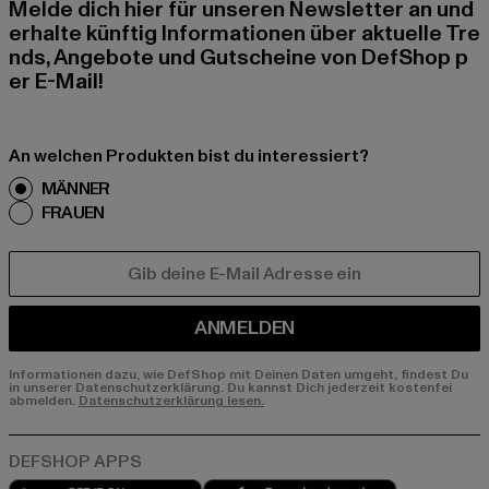
Melde dich hier für unseren Newsletter an und
erhalte künftig Informationen über aktuelle Tre
nds, Angebote und Gutscheine von DefShop p
er E-Mail!
An welchen Produkten bist du interessiert?
MÄNNER
FRAUEN
E-MAIL
ANMELDEN
Informationen dazu, wie DefShop mit Deinen Daten umgeht, findest Du
in unserer Datenschutzerklärung. Du kannst Dich jederzeit kostenfei
abmelden.
Datenschutzerklärung lesen.