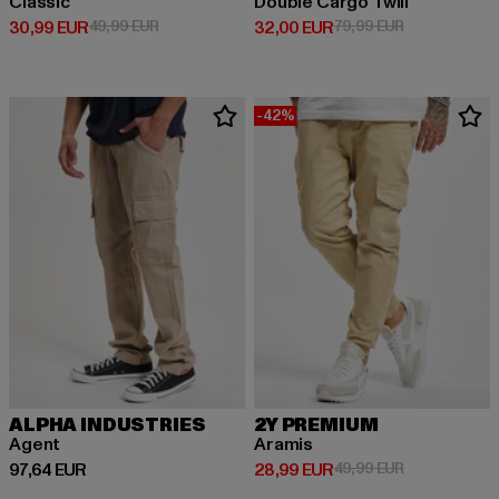
Classic
Double Cargo Twill
Derzeitiger Preis: 30,99 EUR
Aktionspreis: 49,99 EUR
Derzeitiger Preis: 32,00 EUR
Aktionspreis:
30,99 EUR
49,99 EUR
32,00 EUR
79,99 EUR
-42%
ALPHA INDUSTRIES
2Y PREMIUM
Agent
Aramis
Derzeitiger Preis: 97,64 EUR
Derzeitiger Preis: 28,99 EUR
Aktionspreis:
97,64 EUR
28,99 EUR
49,99 EUR