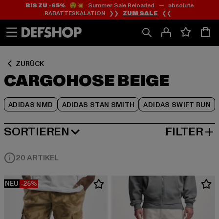
BIS ZU -65%
😲💥 Summer Sale Reloaded — absolute
Zum
Zum
Zum
RABATTESKALATION ❯❯
ZUM SALE
❮❮
Inhalt
Fußzeile
Produktraster
springen
springen
springen
ZURÜCK
CARGOHOSE BEIGE
ADIDAS NMD
ADIDAS STAN SMITH
ADIDAS SWIFT RUN
SORTIEREN
FILTER
BELIEBTESTE
20 ARTIKEL
NEU
-25%