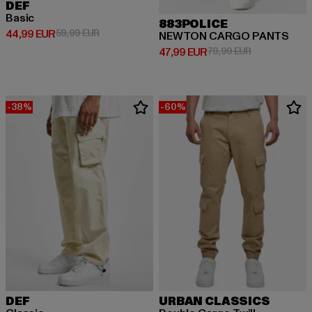
DEF
Basic
883POLICE
Derzeitiger Preis: 44,99 EUR
Aktionspreis: 59,99 EUR
44,99 EUR
59,99 EUR
NEWTON CARGO PANTS
Derzeitiger Preis: 47,99 EUR
Aktionspreis:
47,99 EUR
79,99 EUR
-38%
-60%
DEF
URBAN CLASSICS