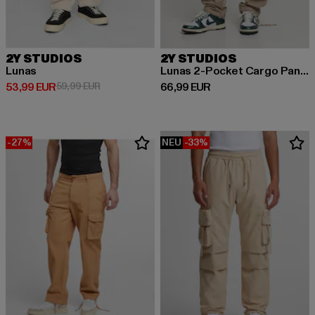
2Y STUDIOS
2Y STUDIOS
Lunas
Lunas 2-Pocket Cargo Pants
Derzeitiger Preis: 53,99 EUR
Aktionspreis: 59,99 EUR
Derzeitiger Preis: 66,99 EUR
53,99 EUR
59,99 EUR
66,99 EUR
-27%
NEU
-33%