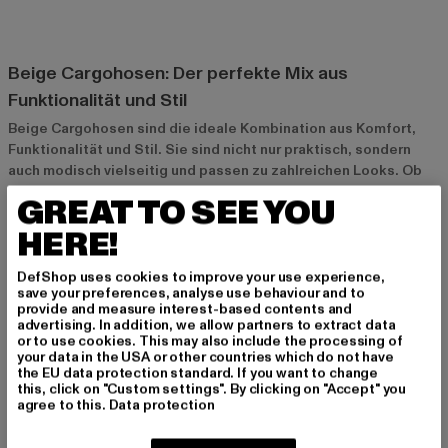
Beige Cargohosen: Der perfekte Mix aus
Funktionalität und Stil
Beige Cargohosen sind die ideale Kombination aus Komfort,
Funktionalität und Stil. Sie sind nicht nur praktisch, sondern
auch modisch vielseitig und passen zu zahlreichen Looks. Ob
für den lässigen Streetwear-Style oder als Teil eines
GREAT TO SEE YOU
entspannten Alltagsoutfits – die beige Cargohose ist ein
HERE!
unverzichtbares Basic in der Herrengarderobe. Mit ihren großen
Taschen und dem lockeren Schnitt vereinen Cargohosen
praktische Aspekte mit einem coolen, urbanen Look.
DefShop uses cookies to improve your use experience,
save your preferences, analyse use behaviour and to
provide and measure interest-based contents and
advertising. In addition, we allow partners to extract data
Warum beigen Cargohosen so beliebt sind
or to use cookies. This may also include the processing of
your data in the USA or other countries which do not have
Beige Cargohosen sind besonders beliebt, weil sie eine
the EU data protection standard. If you want to change
perfekte Mischung aus Funktion und Style bieten. Die Farbe
this, click on "Custom settings". By clicking on "Accept" you
Beige ist vielseitig und lässt sich leicht mit verschiedenen
agree to this.
Data protection
Farben kombinieren, während das Design der Cargohose
maximale Bewegungsfreiheit und Stauraum bietet. Die