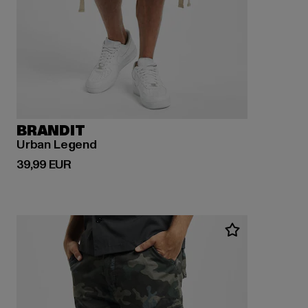
BRANDIT
Urban Legend
Derzeitiger Preis: 39,99 EUR
39,99 EUR