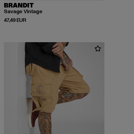
BRANDIT
Savage Vintage
Derzeitiger Preis: 47,49 EUR
47,49 EUR