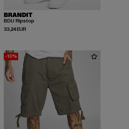
BRANDIT
BDU Ripstop
Derzeitiger Preis: 33,24 EUR
33,24 EUR
-10%