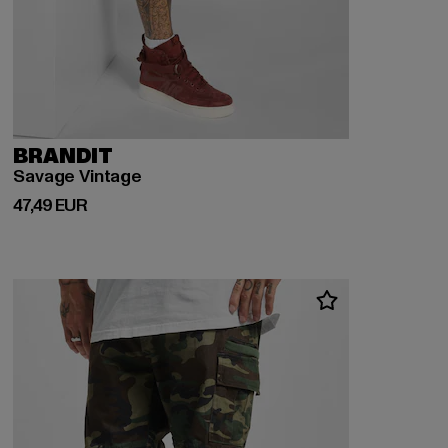
BRANDIT
Savage Vintage
Derzeitiger Preis: 47,49 EUR
47,49 EUR