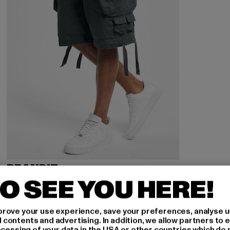
BRANDIT
Savage Vintage
O SEE YOU HERE!
Derzeitiger Preis: 44,99 EUR
Aktionspreis: 49,99 EUR
44,99 EUR
49,99 EUR
rove your use experience, save your preferences, analyse u
ontents and advertising. In addition, we allow partners to e
ocessing of your data in the USA or other countries which do 