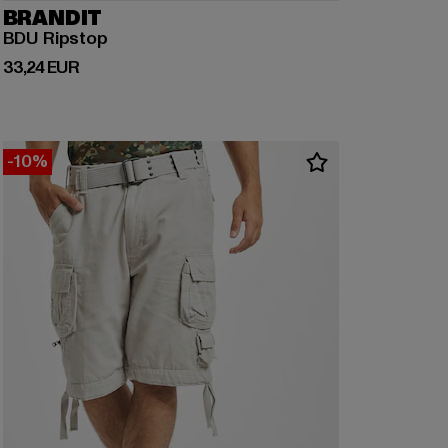
BRANDIT
BDU Ripstop
Derzeitiger Preis: 33,24 EUR
33,24 EUR
-10%