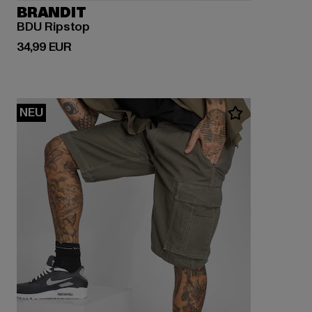
BRANDIT
BDU Ripstop
Derzeitiger Preis: 34,99 EUR
34,99 EUR
NEU