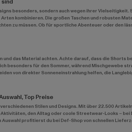
 sind
igns besonders, sondern auch wegen ihrer Vielseitigkeit. S
 Arten kombinieren. Die großen Taschen und robusten Materi
chten zu müssen. Ob für sportliche Abenteuer oder den läss
rm und das Material achten. Achte darauf, dass die Shorts
sich besonders für den Sommer, während Mischgewebe strap
den von direkter Sonneneinstrahlung helfen, die Langlebig
Auswahl, Top Preise
verschiedenen Stilen und Designs. Mit über 22.500 Artikeln
-Aktivitäten, den Alltag oder coole Streetwear-Looks – bei
Auswahl profitierst du bei Def-Shop von schnellen Lieferz