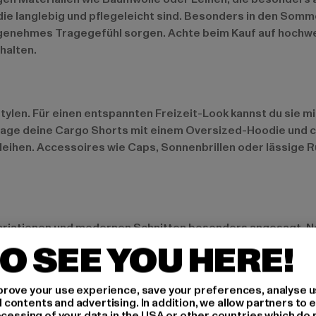
e langlebig und pflegeleicht sind. Besonders in den Somm
 angenehmes Tragegefühl sorgen. Achte beim Kauf auf hochwe
halten.
stylen. Für einen entspannten Freizeit-Look kannst du sie 
rage deine Cargo Shorts mit einem Oversized-Hoodie und 
leihen. Accessoires wie Caps, Sonnenbrillen oder lässige 
ariationen und modernen Schnitten besonders angesagt. Ne
grün sehr gefragt. Besonders beliebt sind Cargo Shorts mit
O SEE YOU HERE!
spielt eine große Rolle – viele Marken setzen auf umweltfr
rove your use experience, save your preferences, analyse u
ontents and advertising. In addition, we allow partners to e
ocessing of your data in the USA or other countries which do 