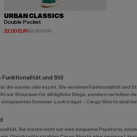
URBAN CLASSICS
Double Pocket
Derzeitiger Preis: 22,00 EUR
Aktionspreis: 49,99 EUR
22,00 EUR
49,99 EUR
Funktionalität und Stil
r die warme Jahreszeit. Sie vereinen Funktionalität und Sty
cht nur Stauraum für alltägliche Dinge, sondern verleihen de
nen entspannten Sommer-Look trägst – Cargo Shorts sind vie
d
ionalität. Sie bieten nicht nur eine bequeme Passform, sond
ein. Gleichzeitig strahlen Cargo Shorts eine gewisse Lässi