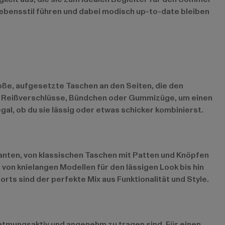
 Lebensstil führen und dabei modisch up-to-date bleiben
oße, aufgesetzte Taschen an den Seiten, die den
wie Reißverschlüsse, Bündchen oder Gummizüge, um einen
al, ob du sie lässig oder etwas schicker kombinierst.
ianten, von klassischen Taschen mit Patten und Knöpfen
 von knielangen Modellen für den lässigen Look bis hin
rts sind der perfekte Mix aus Funktionalität und Style.
atmungsaktiv und angenehm zu tragen sind. Für einen