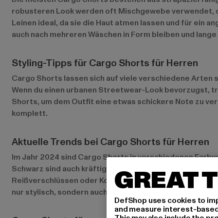
robusteren Look werden oft Mischgewebe verwendet, di
Leinen ideal, da sie die Haut atmen lassen und für ein
auch nach mehreren Wäschen in Form bleiben und lange 
Styling-Tipps für Cargo Shorts für Herren
Cargo Shorts lassen sich auf viele verschiedene Arten 
Wenn du einen urbanen Streetwear-Look bevorzugst, t
Shorts, um dem Outfit eine etwas schickere Note zu ver
komplett.
Aktuelle Trends bei Cargo Shorts für Herren
Im Jahr 2024 sind Cargo Shorts in verschiedenen Farbv
Schwarz sind auch kräftigere Farben wie Navy oder Oliv
GREAT T
Reißverschlüssen oder Kordelzügen. Auch Nachhaltigkeit 
nur stylisch, sondern auch umweltbewusst sind.
DefShop uses cookies to imp
and measure interest-based c
This may also include the pr