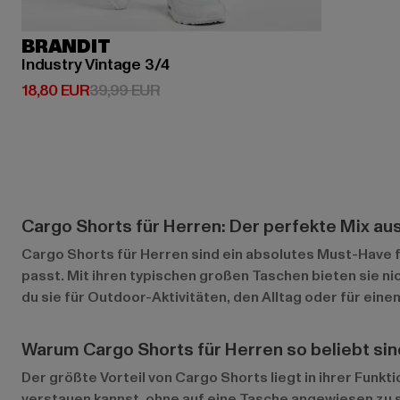
BRANDIT
Industry Vintage 3/4
Derzeitiger Preis: 18,80 EUR
Aktionspreis: 39,99 EUR
18,80 EUR
39,99 EUR
Cargo Shorts für Herren: Der perfekte Mix aus 
Cargo Shorts für Herren sind ein absolutes Must-Have fü
passt. Mit ihren typischen großen Taschen bieten sie ni
du sie für Outdoor-Aktivitäten, den Alltag oder für ei
Warum Cargo Shorts für Herren so beliebt sin
Der größte Vorteil von Cargo Shorts liegt in ihrer Funkt
verstauen kannst, ohne auf eine Tasche angewiesen zu s