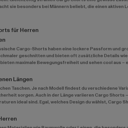
macht sie besonders bei Männern beliebt, die einen aktiven
orts für Herren
en
lassische Cargo-Shorts haben eine lockere Passform und gr
 schmaler geschnitten und bieten oft zusätzliche Details 
 bieten maximale Bewegungsfreiheit und sehen cool aus – eg
denen Längen
schen Taschen. Je nach Modell findest du verschiedene Var
cherheit sorgen. Auch in der Länge variieren Cargo Shorts –
turen ideal sind. Egal, welches Design du wählst, Cargo Sho
 Herren
en Materialien wie Baumwolle oder Leinen, die besonders 