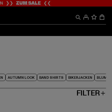
ION ❯❯
ZUM SALE
❮❮
EN
AUTUMN LOOK
BAND SHIRTS
BIKERJACKEN
BLUME
FILTER