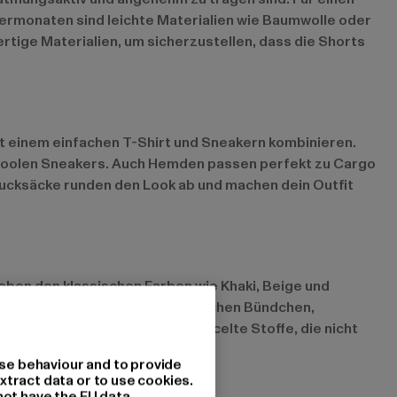
ermonaten sind leichte Materialien wie Baumwolle oder
rtige Materialien, um sicherzustellen, dass die Shorts
mit einem einfachen T-Shirt und Sneakern kombinieren.
coolen Sneakers. Auch Hemden passen perfekt zu Cargo
Rucksäcke runden den Look ab und machen dein Outfit
ben den klassischen Farben wie Khaki, Beige und
 sportlichen Details wie elastischen Bündchen,
eundliche Materialien und recycelte Stoffe, die nicht
se behaviour and to provide
xtract data or to use cookies.
not have the EU data