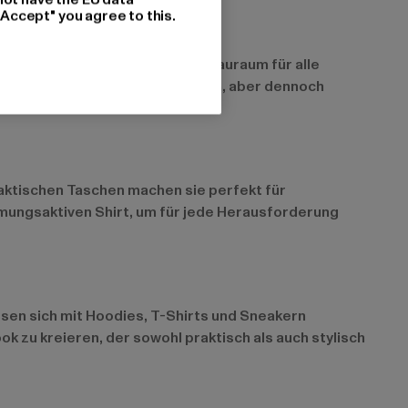
"Accept" you agree to this.
n kombinieren und bieten viel Stauraum für alle
sorgen immer für einen lässigen, aber dennoch
raktischen Taschen machen sie perfekt für
mungsaktiven Shirt, um für jede Herausforderung
sen sich mit Hoodies, T-Shirts und Sneakern
 zu kreieren, der sowohl praktisch als auch stylisch