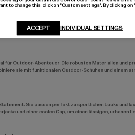
ant to change this, click on "Custom settings". By clicking on 
 Sie lassen sich leicht mit T-Shirts, Poloshirts oder Hemde
ACCEPT
INDIVIDUAL SETTINGS
bend oder einen entspannten Tag am Strand – Cargo Shorts 
eal für Outdoor-Abenteuer. Die robusten Materialien und p
iniere sie mit funktionalen Outdoor-Schuhen und einem at
tatement. Sie passen perfekt zu sportlichen Looks und las
jacke und einer coolen Cap, um einen lässigen, urbanen Look