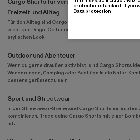
Cargo Shorts für verschiedene Anlässe
protection standard. If you w
Data protection
Freizeit und Alltag
Für den Alltag sind Cargo Shorts der perfekte Begleiter.
wichtigen Dinge. Ob für einen Stadtbummel, den Grilla
stylischen Look.
Outdoor und Abenteuer
Wenn du gerne draußen aktiv bist, sind Cargo Shorts id
Wanderungen, Camping oder Ausflüge in die Natur. Komb
bestens gerüstet zu sein.
Sport und Streetwear
In der Streetwear-Szene sind Cargo Shorts ein echtes S
kombinieren. Trage deine Cargo Shorts mit einer Bomber
ist.