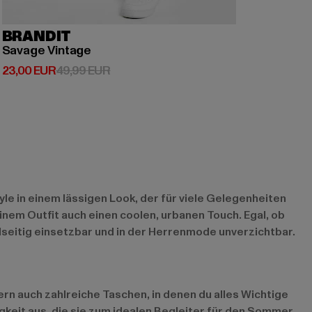
BRANDIT
Savage Vintage
Derzeitiger Preis: 23,00 EUR
Aktionspreis: 49,99 EUR
23,00 EUR
49,99 EUR
le in einem lässigen Look, der für viele Gelegenheiten
inem Outfit auch einen coolen, urbanen Touch. Egal, ob
lseitig einsetzbar und in der Herrenmode unverzichtbar.
ern auch zahlreiche Taschen, in denen du alles Wichtige
gkeit aus, die sie zum idealen Begleiter für den Sommer