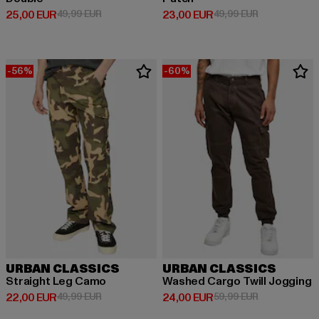
Derzeitiger Preis: 25,00 EUR
Aktionspreis: 49,99 EUR
Derzeitiger Preis: 23,00 EUR
Aktionspreis:
25,00 EUR
49,99 EUR
23,00 EUR
49,99 EUR
-56%
-60%
URBAN CLASSICS
URBAN CLASSICS
Straight Leg Camo
Washed Cargo Twill Jogging
Derzeitiger Preis: 22,00 EUR
Aktionspreis: 49,99 EUR
Derzeitiger Preis: 24,00 EUR
Aktionspreis:
22,00 EUR
49,99 EUR
24,00 EUR
59,99 EUR