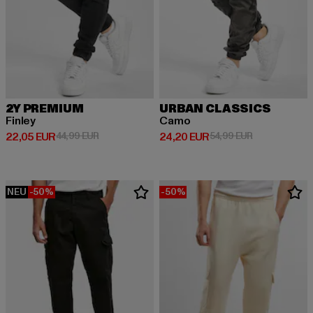
2Y PREMIUM
URBAN CLASSICS
Finley
Camo
Derzeitiger Preis: 22,05 EUR
Aktionspreis: 44,99 EUR
Derzeitiger Preis: 24,20 EUR
Aktionspreis:
22,05 EUR
44,99 EUR
24,20 EUR
54,99 EUR
NEU
-50%
-50%