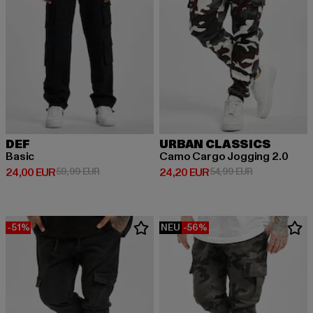
DEF
URBAN CLASSICS
Basic
Camo Cargo Jogging 2.0
Derzeitiger Preis: 24,00 EUR
Aktionspreis: 59,99 EUR
Derzeitiger Preis: 24,20 EUR
Aktionspreis:
24,00 EUR
59,99 EUR
24,20 EUR
54,99 EUR
-51%
NEU
-56%