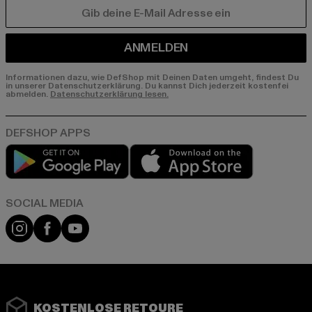
E-MAIL
ANMELDEN
Informationen dazu, wie DefShop mit Deinen Daten umgeht, findest Du
in unserer Datenschutzerklärung. Du kannst Dich jederzeit kostenfei
abmelden.
Datenschutzerklärung lesen.
Play market
App store
Instagram
Facebook
YouTube
KOSTENLOSE RETOURE