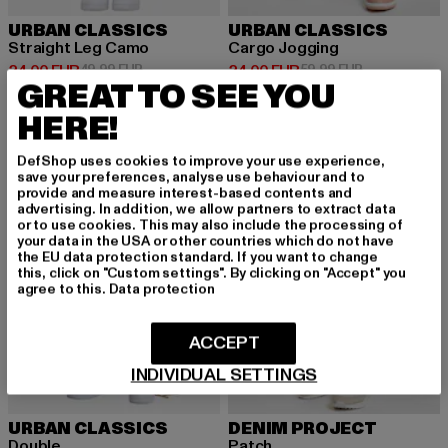
URBAN CLASSICS
URBAN CLASSICS
Straight Leg Camo
Cargo Jogging
Derzeitiger Preis: 24,00 EUR
Aktionspreis: 49,99 EUR
Derzeitiger Preis: 24,00 EUR
Aktionspreis:
24,00 EUR
49,99 EUR
24,00 EUR
59,99 EUR
GREAT TO SEE YOU
HERE!
-50%
-54%
DefShop uses cookies to improve your use experience,
save your preferences, analyse use behaviour and to
provide and measure interest-based contents and
advertising. In addition, we allow partners to extract data
or to use cookies. This may also include the processing of
your data in the USA or other countries which do not have
the EU data protection standard. If you want to change
this, click on "Custom settings". By clicking on "Accept" you
agree to this.
Data protection
ACCEPT
INDIVIDUAL SETTINGS
URBAN CLASSICS
DENIM PROJECT
Double
Patch