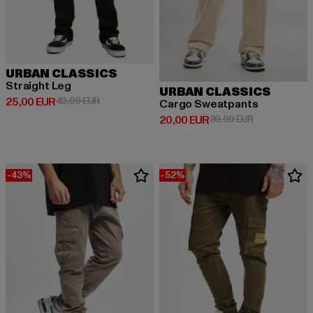
URBAN CLASSICS
Straight Leg
URBAN CLASSICS
Derzeitiger Preis: 25,00 EUR
Aktionspreis: 49,99 EUR
25,00 EUR
49,99 EUR
Cargo Sweatpants
Derzeitiger Preis: 20,00 EUR
Aktionspreis:
20,00 EUR
39,99 EUR
-43%
-52%