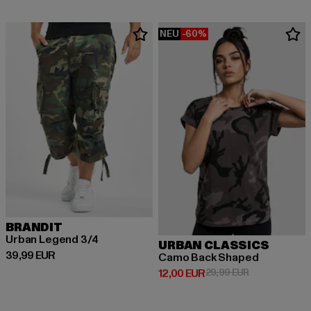
NEU
-60%
BRANDIT
Urban Legend 3/4
URBAN CLASSICS
Derzeitiger Preis: 39,99 EUR
39,99 EUR
Camo Back Shaped
Derzeitiger Preis: 12,00 EUR
Aktionspreis: 
12,00 EUR
29,99 EUR