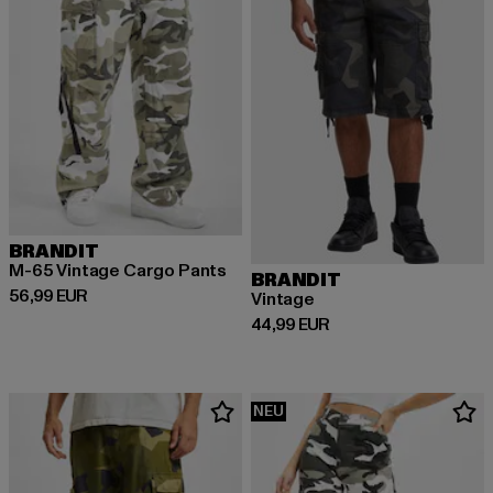
BRANDIT
M-65 Vintage Cargo Pants
BRANDIT
Derzeitiger Preis: 56,99 EUR
56,99 EUR
Vintage
Derzeitiger Preis: 44,99 EUR
44,99 EUR
NEU