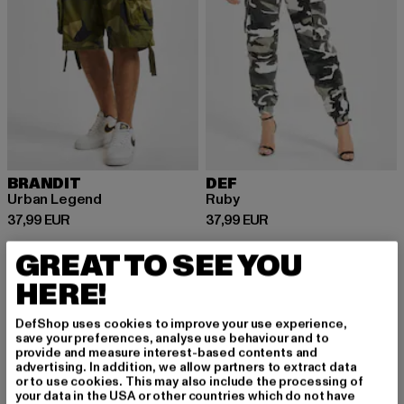
BRANDIT
DEF
Urban Legend
Ruby
Derzeitiger Preis: 37,99 EUR
Derzeitiger Preis: 37,99 EUR
37,99 EUR
37,99 EUR
GREAT TO SEE YOU
HERE!
Camouflage: Der coole Print für markante
DefShop uses cookies to improve your use experience,
Streetwear-Looks
save your preferences, analyse use behaviour and to
provide and measure interest-based contents and
Camouflage ist längst mehr als nur ein militärisches Muster – es
advertising. In addition, we allow partners to extract data
hat sich zu einem der beliebtesten Prints in der Modewelt
or to use cookies. This may also include the processing of
your data in the USA or other countries which do not have
entwickelt. Ursprünglich für den Einsatz im Militär entworfen,