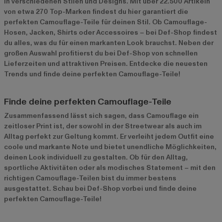
in verschiedenen Stilen und Designs. Mit über 22.500 Artikeln
von etwa 270 Top-Marken findest du hier garantiert die
perfekten Camouflage-Teile für deinen Stil. Ob Camouflage-
Hosen, Jacken, Shirts oder Accessoires – bei Def-Shop findest
du alles, was du für einen markanten Look brauchst. Neben der
großen Auswahl profitierst du bei Def-Shop von schnellen
Lieferzeiten und attraktiven Preisen. Entdecke die neuesten
Trends und finde deine perfekten Camouflage-Teile!
Finde deine perfekten Camouflage-Teile
Zusammenfassend lässt sich sagen, dass Camouflage ein
zeitloser Print ist, der sowohl in der Streetwear als auch im
Alltag perfekt zur Geltung kommt. Er verleiht jedem Outfit eine
coole und markante Note und bietet unendliche Möglichkeiten,
deinen Look individuell zu gestalten. Ob für den Alltag,
sportliche Aktivitäten oder als modisches Statement – mit den
richtigen Camouflage-Teilen bist du immer bestens
ausgestattet. Schau bei Def-Shop vorbei und finde deine
perfekten Camouflage-Teile!