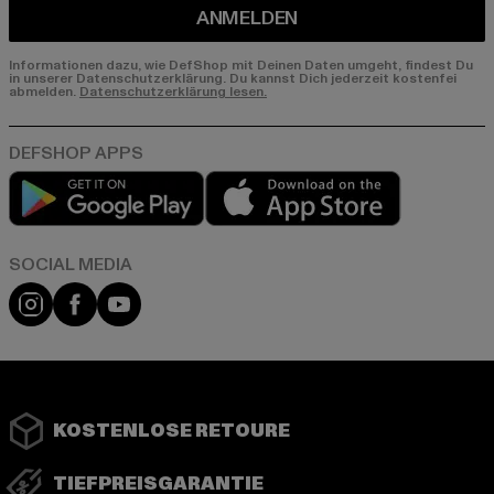
ANMELDEN
Informationen dazu, wie DefShop mit Deinen Daten umgeht, findest Du
in unserer Datenschutzerklärung. Du kannst Dich jederzeit kostenfei
abmelden.
Datenschutzerklärung lesen.
Play market
App store
Instagram
Facebook
YouTube
KOSTENLOSE RETOURE
TIEFPREISGARANTIE