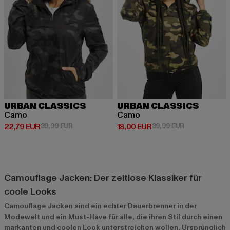
URBAN CLASSICS
URBAN CLASSICS
Camo
Camo
Derzeitiger Preis: 22,79 EUR
Aktionspreis: 39,99 EUR
Derzeitiger Preis: 18,00 EUR
Aktionspreis: 
22,79 EUR
39,99 EUR
18,00 EUR
39,99 EUR
Camouflage Jacken: Der zeitlose Klassiker für
coole Looks
Camouflage Jacken sind ein echter Dauerbrenner in der
Modewelt und ein Must-Have für alle, die ihren Stil durch einen
markanten und coolen Look unterstreichen wollen. Ursprünglich