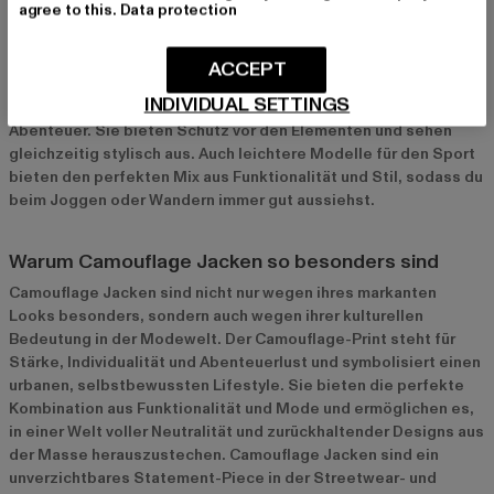
agree to this.
Data protection
Outdoor und Sport
Camouflage Jacken eignen sich auch hervorragend für Outdoor-
ACCEPT
Aktivitäten. Wetterfeste Parkas mit Camouflage-Print sind
INDIVIDUAL SETTINGS
ideal für Wanderungen, Camping oder andere Outdoor-
Abenteuer. Sie bieten Schutz vor den Elementen und sehen
gleichzeitig stylisch aus. Auch leichtere Modelle für den Sport
bieten den perfekten Mix aus Funktionalität und Stil, sodass du
beim Joggen oder Wandern immer gut aussiehst.
Warum Camouflage Jacken so besonders sind
Camouflage Jacken sind nicht nur wegen ihres markanten
Looks besonders, sondern auch wegen ihrer kulturellen
Bedeutung in der Modewelt. Der Camouflage-Print steht für
Stärke, Individualität und Abenteuerlust und symbolisiert einen
urbanen, selbstbewussten Lifestyle. Sie bieten die perfekte
Kombination aus Funktionalität und Mode und ermöglichen es,
in einer Welt voller Neutralität und zurückhaltender Designs aus
der Masse herauszustechen. Camouflage Jacken sind ein
unverzichtbares Statement-Piece in der Streetwear- und