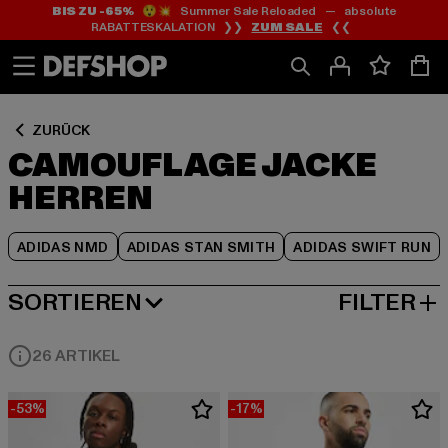
BIS ZU -65%
😲💥 Summer Sale Reloaded — absolute
Zum
Zum
Zum
RABATTESKALATION ❯❯
ZUM SALE
❮❮
Inhalt
Fußzeile
Produktraster
springen
springen
springen
ZURÜCK
CAMOUFLAGE JACKE
HERREN
ADIDAS NMD
ADIDAS STAN SMITH
ADIDAS SWIFT RUN
SORTIEREN
FILTER
BELIEBTESTE
26 ARTIKEL
-53%
-17%