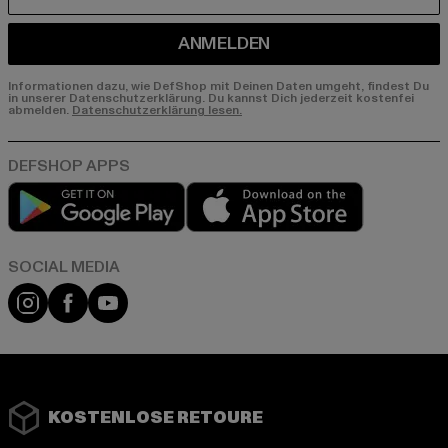
E-MAIL
ANMELDEN
Informationen dazu, wie DefShop mit Deinen Daten umgeht, findest Du
in unserer Datenschutzerklärung. Du kannst Dich jederzeit kostenfei
abmelden.
Datenschutzerklärung lesen.
Play market
App store
Instagram
Facebook
YouTube
KOSTENLOSE RETOURE