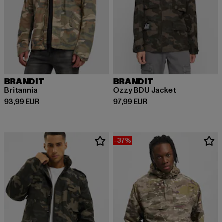
BRANDIT
BRANDIT
Britannia
Ozzy BDU Jacket
Derzeitiger Preis: 93,99 EUR
Derzeitiger Preis: 97,99 EUR
93,99 EUR
97,99 EUR
-37%