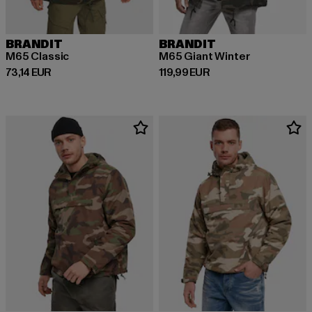
BRANDIT
BRANDIT
M65 Classic
M65 Giant Winter
Derzeitiger Preis: 73,14 EUR
Derzeitiger Preis: 119,99 EUR
73,14 EUR
119,99 EUR