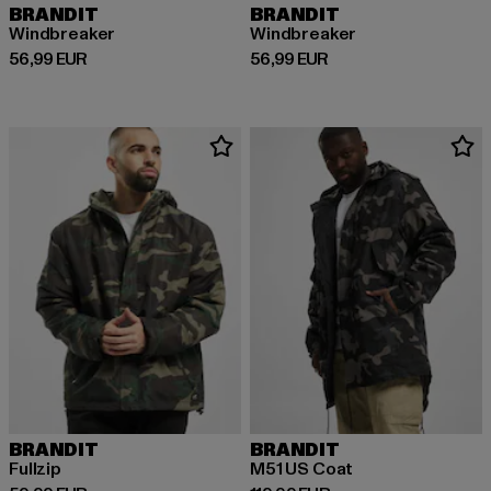
BRANDIT
BRANDIT
Windbreaker
Windbreaker
Derzeitiger Preis: 56,99 EUR
Derzeitiger Preis: 56,99 EUR
56,99 EUR
56,99 EUR
BRANDIT
BRANDIT
Fullzip
M51 US Coat