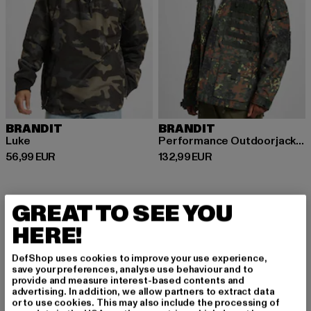
BRANDIT
BRANDIT
Luke
Performance Outdoorjacket
Derzeitiger Preis: 56,99 EUR
Derzeitiger Preis: 132,99 EUR
56,99 EUR
132,99 EUR
GREAT TO SEE YOU
Camouflage Jacken für Herren: Ein robuster und
HERE!
stylischer Klassiker
DefShop uses cookies to improve your use experience,
Camouflage Jacken für Herren sind ein zeitloser Klassiker, der
save your preferences, analyse use behaviour and to
immer wieder in der Männermode auftaucht. Ursprünglich als
provide and measure interest-based contents and
advertising. In addition, we allow partners to extract data
Tarnkleidung für das Militär entwickelt, haben sich die
or to use cookies. This may also include the processing of
markanten Tarnmuster längst in der Modewelt etabliert. Ob als