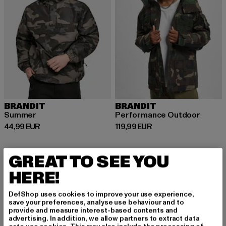
BRANDIT
BRANDIT
Summer
Performance Outdoor
Derzeitiger Preis: 44,99 EUR
Derzeitiger Preis: 119,99 EUR
44,99 EUR
119,99 EUR
GREAT TO SEE YOU
HERE!
Camouflage Jacken für Herren: Ein robuster und
stylischer Klassiker
DefShop uses cookies to improve your use experience,
save your preferences, analyse use behaviour and to
Camouflage Jacken für Herren sind ein zeitloser Klassiker, der
provide and measure interest-based contents and
immer wieder in der Männermode auftaucht. Ursprünglich als
advertising. In addition, we allow partners to extract data
Tarnkleidung für das Militär entwickelt, haben sich die