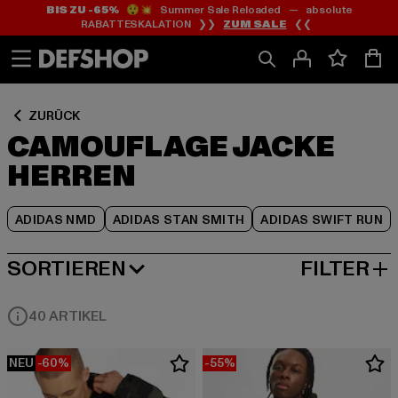
BIS ZU -65%
😲💥 Summer Sale Reloaded — absolute
Zum
Zum
Zum
RABATTESKALATION ❯❯
ZUM SALE
❮❮
Inhalt
Fußzeile
Produktraster
springen
springen
springen
ZURÜCK
CAMOUFLAGE JACKE
HERREN
ADIDAS NMD
ADIDAS STAN SMITH
ADIDAS SWIFT RUN
SORTIEREN
FILTER
BELIEBTESTE
40 ARTIKEL
NEU
-60%
-55%