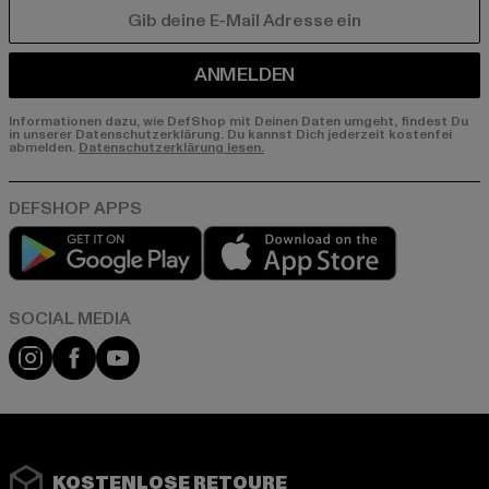
E-MAIL
ANMELDEN
Informationen dazu, wie DefShop mit Deinen Daten umgeht, findest Du
in unserer Datenschutzerklärung. Du kannst Dich jederzeit kostenfei
abmelden.
Datenschutzerklärung lesen.
Play market
App store
Instagram
Facebook
YouTube
KOSTENLOSE RETOURE