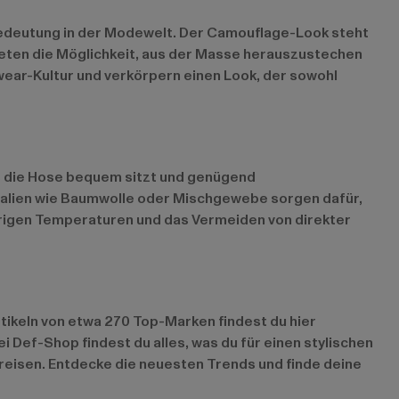
 Bedeutung in der Modewelt. Der Camouflage-Look steht
 bieten die Möglichkeit, aus der Masse herauszustechen
twear-Kultur und verkörpern einen Look, der sowohl
ss die Hose bequem sitzt und genügend
ialien wie Baumwolle oder Mischgewebe sorgen dafür,
drigen Temperaturen und das Vermeiden von direkter
tikeln von etwa 270 Top-Marken findest du hier
 Def-Shop findest du alles, was du für einen stylischen
Preisen. Entdecke die neuesten Trends und finde deine