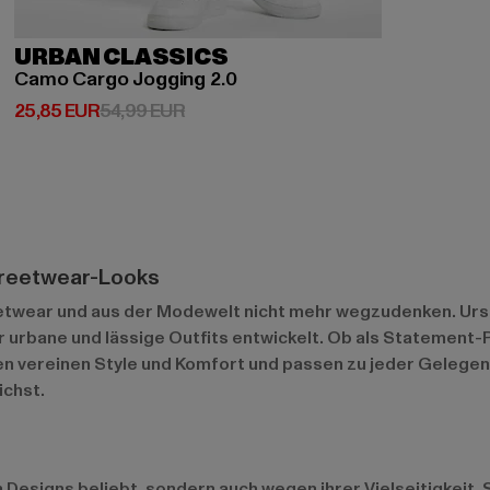
URBAN CLASSICS
Camo Cargo Jogging 2.0
Derzeitiger Preis: 25,85 EUR
Aktionspreis: 54,99 EUR
25,85 EUR
54,99 EUR
treetwear-Looks
etwear und aus der Modewelt nicht mehr wegzudenken. Ursprü
 urbane und lässige Outfits entwickelt. Ob als Statement-P
 vereinen Style und Komfort und passen zu jeder Gelegenhe
ichst.
Designs beliebt, sondern auch wegen ihrer Vielseitigkeit. S