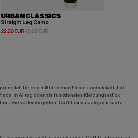
URBAN CLASSICS
Straight Leg Camo
Derzeitiger Preis: 22,00 EUR
Aktionspreis: 49,99 EUR
22,00 EUR
49,99 EUR
nglich für den militärischen Einsatz entwickelt, hat
iece im Alltag oder als funktionales Kleidungsstück
it. Sie verleihen jedem Outfit eine coole, markante
ie lassen sich leicht in verschiedene Outfits integrieren