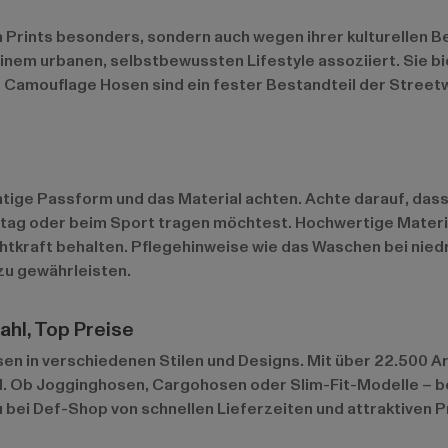
en Prints besonders, sondern auch wegen ihrer kulturellen
it einem urbanen, selbstbewussten Lifestyle assoziiert. Sie
en. Camouflage Hosen sind ein fester Bestandteil der Stree
chtige Passform und das Material achten. Achte darauf, da
lltag oder beim Sport tragen möchtest. Hochwertige Mater
htkraft behalten. Pflegehinweise wie das Waschen bei nie
zu gewährleisten.
hl, Top Preise
n in verschiedenen Stilen und Designs. Mit über 22.500 Ar
l. Ob Jogginghosen, Cargohosen oder Slim-Fit-Modelle – bei
 bei Def-Shop von schnellen Lieferzeiten und attraktiven 