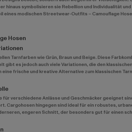
 hinaus symbolisieren sie Rebellion und Individualität und
s Teil eines modischen Streetwear-Outfits – Camouflage Hos
age Hosen
riationen
llen Tarnfarben wie Grün, Braun und Beige. Diese Farbkombi
 gibt es jedoch auch viele Variationen, die den klassisch
 eine frische und kreative Alternative zum klassischen Tar
lle
 die für verschiedene Anlässe und Geschmäcker geeignet si
. Cargohosen hingegen sind ideal für ein robustes, urbanes
erneren, engeren Schnitt, der besonders gut für einen sch
en