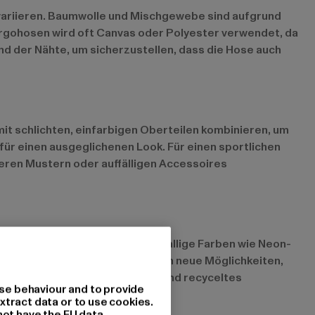
variieren. Baumwolle und Mischgewebe sind aufgrund
rgohosen wird oft Canvas oder Polyester verwendet, da
nd der Nähte, um sicherzustellen, dass die Hose auch
it schlichten, einfarbigen Oberteilen kombinieren, um
für einen ausgeglichenen Look. Für einen sportlichen
teren Mustern oder auffälligen Accessoires
n sind auch Pastelltöne und knallige Farben wie Neon-
erden immer beliebter und bieten neue Möglichkeiten,
 umweltfreundliche Materialien und recyceltes
se behaviour and to provide
xtract data or to use cookies.
not have the EU data