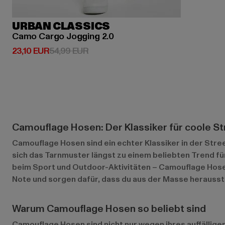
URBAN CLASSICS
Camo Cargo Jogging 2.0
Derzeitiger Preis: 23,10 EUR
Aktionspreis: 54,99 EUR
23,10 EUR
54,99 EUR
Camouflage Hosen: Der Klassiker für coole S
Camouflage Hosen sind ein echter Klassiker in der Stre
sich das Tarnmuster längst zu einem beliebten Trend für
beim Sport und Outdoor-Aktivitäten – Camouflage Hosen
Note und sorgen dafür, dass du aus der Masse herausst
Warum Camouflage Hosen so beliebt sind
Camouflage Hosen sind nicht nur wegen ihres auffälligen 