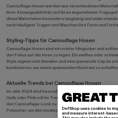
Camouflage Hosen werden aus verschiedenen Materialie
ihrer Atmungsaktivität und ihres angenehmen Tragegefü
diese Materialien besonders langlebig und widerstandsfä
nach häufigem Tragen und Waschen ihre Form und Farbe
Styling-Tipps für Camouflage Hosen
Camouflage Hosen sind ein echter Hingucker und sollten
den Fokus auf die Hose zu legen. Ein weißes oder schwa
Style eignen sich Sneaker und eine passende Cap im ur
kombinieren, um einen spannenden Kontrast zu schaffen
Aktuelle Trends bei Camouflage Hosen
Im Jahr 2024 sind besonders kreative Variationen des C
GREAT T
Gelb oder Pink voll im Trend. Auch reflektierende Elem
den Camouflage-Look zu stylen. Nachhaltigkeit ist eben
DefShop uses cookies to imp
Polyester, um den modischen Stil mit Nachhaltigkeit zu 
and measure interest-based c
This may also include the pr