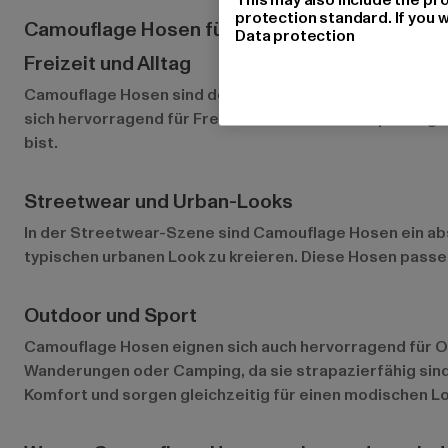
protection standard. If you w
Camouflage Hosen für verschiedene Anlässe
Data protection
Freizeit und Alltag
Camouflage Hosen sind der perfekte Begleiter für den Al
sich hervorragend für Freizeitaktivitäten wie Spazierg
bist.
Streetwear und Urban-Looks
In der Streetwear-Szene sind Camouflage Hosen ein abs
typischen urbanen Look zu kreieren. Diese Hosen passen 
Outdoor und Sport
Camouflage Hosen eignen sich auch hervorragend für O
Wanderungen oder Camping, da sie strapazierfähig sind
Komfort und sorgen gleichzeitig für einen modischen L