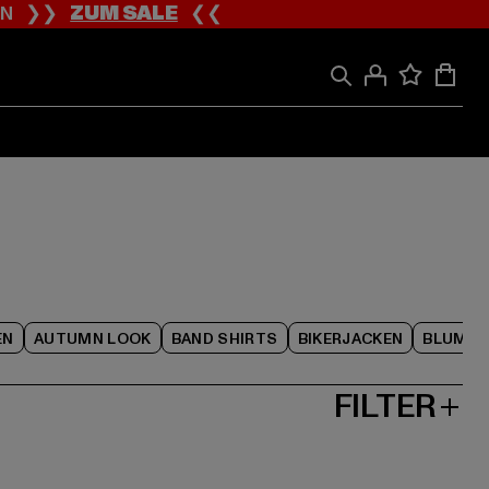
ION ❯❯
ZUM SALE
❮❮
EN
AUTUMN LOOK
BAND SHIRTS
BIKERJACKEN
BLUME
FILTER