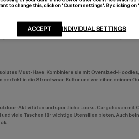
ant to change this, click on "Custom settings". By clicking on 
ACCEPT
INDIVIDUAL SETTINGS
ltag. Kombiniere sie mit einem schlichten T-Shirt und Snea
änge in der Stadt oder Treffen mit Freunden und sorgen daf
olutes Must-Have. Kombiniere sie mit Oversized-Hoodies, 
perfekt in die Streetwear-Kultur und verleihen deinem Outf
utdoor-Aktivitäten und sportliche Looks. Cargohosen mit 
 und viele Taschen für wichtige Utensilien bieten. Auch b
ook.