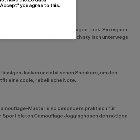
"Accept" you agree to this.
kers für einen entspannten, lässigen Look. Sie eignen
ür, dass du sowohl bequem als auch stylisch unterwegs
lässigen Jacken und stylischen Sneakers, um den
it eine coole, rebellische Note.
Camouflage-Muster sind besonders praktisch für
eim Sport bieten Camouflage Jogginghosen den nötigen