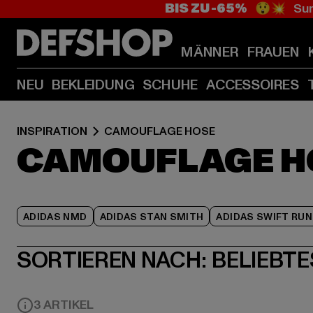
BIS ZU -65%
😲💥 Sum
MÄNNER
FRAUEN
NEU
BEKLEIDUNG
SCHUHE
ACCESSOIRES
INSPIRATION
CAMOUFLAGE HOSE
CAMOUFLAGE H
ADIDAS NMD
ADIDAS STAN SMITH
ADIDAS SWIFT RUN
SORTIEREN NACH:
BELIEBTE
3 ARTIKEL