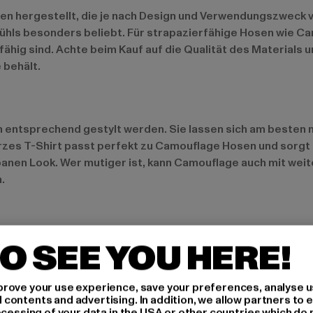
n hergestellt, die je nach Design und Verwendungszweck 
hls besonders beliebt. Für strapazierfähige Hosen wie Ca
hig sind. Achte beim Kauf auf die Qualität des Materials u
 behält.
 entsprechend gestylt werden. Sie lassen sich am besten m
rzes T-Shirt passt perfekt zu Camouflage Hosen und sorgt 
banen Look. Wer mutiger ist, kann Camouflage auch mit wei
.
amouflage-Prints gefragt. Neben den klassischen Tarnfarbe
O SEE YOU HERE!
ente und futuristische Interpretationen des Tarnmusters w
falls ein wichtiger Faktor – immer mehr Marken setzen auf
rove your use experience, save your preferences, analyse u
vereinen.
ontents and advertising. In addition, we allow partners to e
ocessing of your data in the USA or other countries which do 