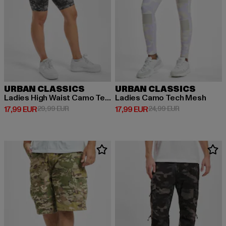
URBAN CLASSICS
URBAN CLASSICS
Ladies High Waist Camo Tech Cycle
Ladies Camo Tech Mesh
Derzeitiger Preis: 17,99 EUR
Aktionspreis: 29,99 EUR
Derzeitiger Preis: 17,99 EUR
Aktionspreis: 
17,99 EUR
29,99 EUR
17,99 EUR
24,99 EUR