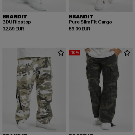
BRANDIT
BRANDIT
BDU Ripstop
Pure Slim Fit Cargo
Derzeitiger Preis: 32,89 EUR
Derzeitiger Preis: 56,99 EUR
32,89 EUR
56,99 EUR
-10%