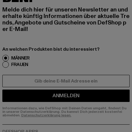
Melde dich hier für unseren Newsletter an und
erhalte künftig Informationen über aktuelle Tre
nds, Angebote und Gutscheine von DefShop p
er E-Mail!
An welchen Produkten bist du interessiert?
MÄNNER
FRAUEN
E-MAIL
ANMELDEN
Informationen dazu, wie DefShop mit Deinen Daten umgeht, findest Du
in unserer Datenschutzerklärung. Du kannst Dich jederzeit kostenfei
abmelden.
Datenschutzerklärung lesen.