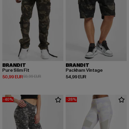
BRANDIT
BRANDIT
Pure Slim Fit
Packham Vintage
Derzeitiger Preis: 50,99 EUR
Aktionspreis: 59,99 EUR
Derzeitiger Preis: 54,99 EUR
50,99 EUR
59,99 EUR
54,99 EUR
-40%
-28%