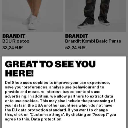
BRANDIT
BRANDIT
BDU Ripstop
Brandit Kombi Basic Pants
Derzeitiger Preis: 33,24 EUR
Derzeitiger Preis: 52,24 EUR
33,24 EUR
52,24 EUR
GREAT TO SEE YOU
HERE!
Camouflage Hosen: Der Klassiker für coole
DefShop uses cookies to improve your use experience,
Streetwear-Looks
save your preferences, analyse use behaviour and to
provide and measure interest-based contents and
Camouflage Hosen sind ein echter Klassiker in der Streetwear
advertising. In addition, we allow partners to extract data
und aus der Modewelt nicht mehr wegzudenken. Ursprünglich
or to use cookies. This may also include the processing of
für den militärischen Einsatz entwickelt, hat sich das
your data in the USA or other countries which do not have
Tarnmuster längst zu einem beliebten Trend für urbane und
the EU data protection standard. If you want to change
this, click on "Custom settings". By clicking on "Accept" you
lässige Outfits entwickelt. Ob als Statement-Piece im Alltag
agree to this.
Data protection
oder als funktionales Kleidungsstück beim Sport und Outdoor-
Aktivitäten – Camouflage Hosen vereinen Style und Komfort