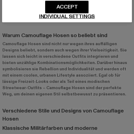
ACCEPT
und passen zu jeder Gelegenheit. Sie verleihen jedem Outfit
eine coole, markante Note und sorgen dafür, dass du aus der
INDIVIDUAL SETTINGS
Masse herausstichst.
Warum Camouflage Hosen so beliebt sind
Camouflage Hosen sind nicht nur wegen ihres auffälligen
Designs beliebt, sondern auch wegen ihrer Vielseitigkeit. Sie
lassen sich leicht in verschiedene Outfits integrieren und
bieten unzählige Kombinationsmöglichkeiten. Darüber hinaus
symbolisieren sie Rebellion und Individualität und werden oft
mit einem coolen, urbanen Lifestyle assoziiert. Egal ob für
lässige Freizeit-Looks oder als Teil eines modischen
Streetwear-Outfits – Camouflage Hosen sind der perfekte
Weg, um deinen eigenen Stil selbstbewusst zu präsentieren.
Verschiedene Stile und Designs von Camouflage
Hosen
Klassische Militärfarben und moderne