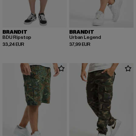
BRANDIT
BRANDIT
BDU Ripstop
Urban Legend
Derzeitiger Preis: 33,24 EUR
Derzeitiger Preis: 37,99 EUR
33,24 EUR
37,99 EUR