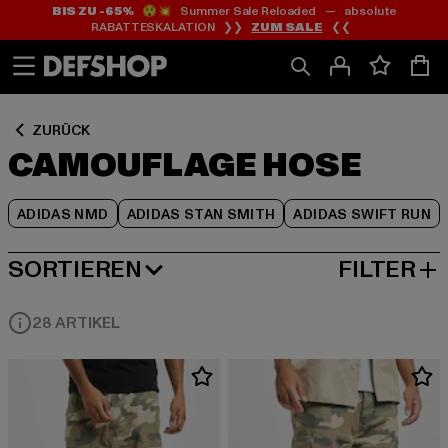
BIS ZU -65%
😲💥 Summer Sale Reloaded — absolute
Zum
Zum
Zum
RABATTESKALATION ❯❯
ZUM SALE
❮❮
Inhalt
Fußzeile
Produktraster
springen
springen
springen
ZURÜCK
CAMOUFLAGE HOSE
ADIDAS NMD
ADIDAS STAN SMITH
ADIDAS SWIFT RUN
SORTIEREN
FILTER
BELIEBTESTE
28 ARTIKEL