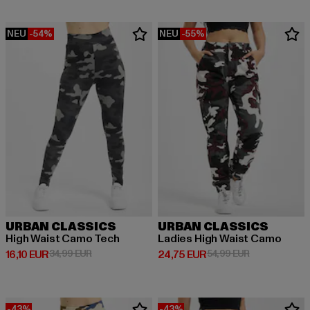
NEU
-54%
NEU
-55%
URBAN CLASSICS
URBAN CLASSICS
High Waist Camo Tech
Ladies High Waist Camo
Derzeitiger Preis: 16,10 EUR
Aktionspreis: 34,99 EUR
Derzeitiger Preis: 24,75 EUR
Aktionspreis:
16,10 EUR
34,99 EUR
24,75 EUR
54,99 EUR
-43%
-43%