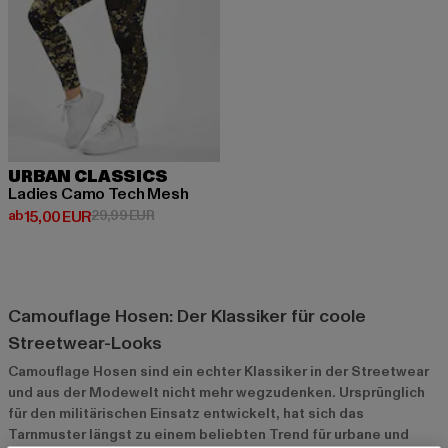
URBAN CLASSICS
Ladies Camo Tech Mesh
Derzeitiger Preis: ab 15,00 EUR
Aktionspreis: 29,99 EUR
ab
15,00 EUR
29,99 EUR
Camouflage Hosen: Der Klassiker für coole
Streetwear-Looks
Camouflage Hosen sind ein echter Klassiker in der Streetwear
und aus der Modewelt nicht mehr wegzudenken. Ursprünglich
für den militärischen Einsatz entwickelt, hat sich das
Tarnmuster längst zu einem beliebten Trend für urbane und