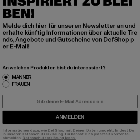
INSPIRIERT ZU BLEI
BEN!
Melde dich hier für unseren Newsletter an und
erhalte künftig Informationen über aktuelle Tre
nds, Angebote und Gutscheine von DefShop p
er E-Mail!
An welchen Produkten bist du interessiert?
MÄNNER
FRAUEN
E-MAIL
ANMELDEN
Informationen dazu, wie DefShop mit Deinen Daten umgeht, findest Du
in unserer Datenschutzerklärung. Du kannst Dich jederzeit kostenfei
abmelden.
Datenschutzerklärung lesen.