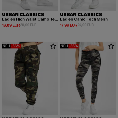
URBAN CLASSICS
URBAN CLASSICS
Ladies High Waist Camo Tech Cycle
Ladies Camo Tech Mesh
Derzeitiger Preis: 18,89 EUR
Aktionspreis: 29,99 EUR
Derzeitiger Preis: 17,99 EUR
Aktionspreis: 
18,89 EUR
29,99 EUR
17,99 EUR
24,99 EUR
NEU
-56%
NEU
-35%