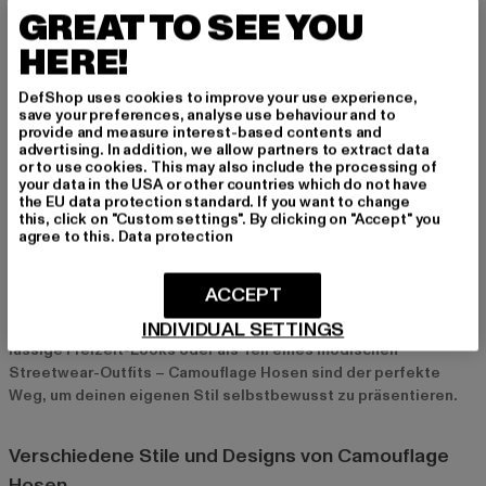
lässige Outfits entwickelt. Ob als Statement-Piece im Alltag
GREAT TO SEE YOU
oder als funktionales Kleidungsstück beim Sport und Outdoor-
HERE!
Aktivitäten – Camouflage Hosen vereinen Style und Komfort
und passen zu jeder Gelegenheit. Sie verleihen jedem Outfit
DefShop uses cookies to improve your use experience,
eine coole, markante Note und sorgen dafür, dass du aus der
save your preferences, analyse use behaviour and to
Masse herausstichst.
provide and measure interest-based contents and
advertising. In addition, we allow partners to extract data
or to use cookies. This may also include the processing of
Warum Camouflage Hosen so beliebt sind
your data in the USA or other countries which do not have
the EU data protection standard. If you want to change
Camouflage Hosen sind nicht nur wegen ihres auffälligen
this, click on "Custom settings". By clicking on "Accept" you
agree to this.
Data protection
Designs beliebt, sondern auch wegen ihrer Vielseitigkeit. Sie
lassen sich leicht in verschiedene Outfits integrieren und
bieten unzählige Kombinationsmöglichkeiten. Darüber hinaus
ACCEPT
symbolisieren sie Rebellion und Individualität und werden oft
INDIVIDUAL SETTINGS
mit einem coolen, urbanen Lifestyle assoziiert. Egal ob für
lässige Freizeit-Looks oder als Teil eines modischen
Streetwear-Outfits – Camouflage Hosen sind der perfekte
Weg, um deinen eigenen Stil selbstbewusst zu präsentieren.
Verschiedene Stile und Designs von Camouflage
Hosen