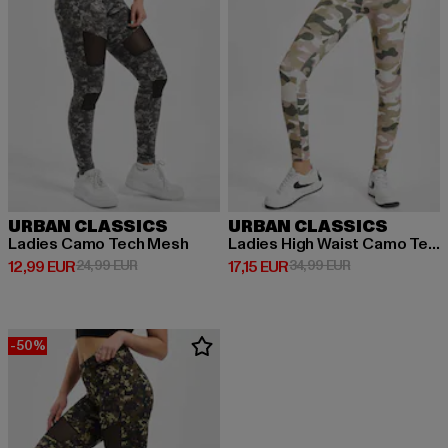
URBAN CLASSICS
URBAN CLASSICS
Ladies Camo Tech Mesh
Ladies High Waist Camo Tech
Derzeitiger Preis: 12,99 EUR
Aktionspreis: 24,99 EUR
Derzeitiger Preis: 17,15 EUR
Aktionspreis: 3
12,99 EUR
24,99 EUR
17,15 EUR
34,99 EUR
-50%