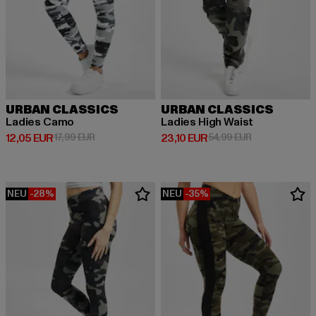
URBAN CLASSICS
URBAN CLASSICS
Ladies Camo
Ladies High Waist
Derzeitiger Preis: 12,05 EUR
Aktionspreis: 17,99 EUR
Derzeitiger Preis: 23,10 EUR
Aktionspreis: 
12,05 EUR
17,99 EUR
23,10 EUR
54,99 EUR
NEU
-28%
NEU
-35%