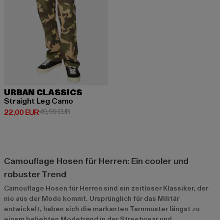
URBAN CLASSICS
Straight Leg Camo
Derzeitiger Preis: 22,00 EUR
Aktionspreis: 49,99 EUR
22,00 EUR
49,99 EUR
Camouflage Hosen für Herren: Ein cooler und
robuster Trend
Camouflage Hosen für Herren sind ein zeitloser Klassiker, der
nie aus der Mode kommt. Ursprünglich für das Militär
entwickelt, haben sich die markanten Tarnmuster längst zu
einem beliebten Modetrend in der Streetwear und