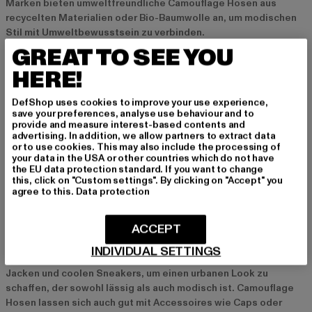
Marken bieten umweltfreundliche Camouflage Hosen aus
recycelten Materialien oder Bio-Baumwolle an, um modischen
Stil mit Umweltbewusstsein zu verbinden.
GREAT TO SEE YOU
Camouflage Hosen für verschiedene Anlässe
HERE!
Freizeit und Alltag
DefShop uses cookies to improve your use experience,
Camouflage Hosen sind ideal für den Alltag, da sie nicht nur
save your preferences, analyse use behaviour and to
provide and measure interest-based contents and
stylisch, sondern auch unglaublich bequem und strapazierfähig
advertising. In addition, we allow partners to extract data
sind. Kombiniere sie mit einem schlichten Pullover oder T-Shirt
or to use cookies. This may also include the processing of
und Sneakers, um einen entspannten Look zu kreieren, der
your data in the USA or other countries which do not have
the EU data protection standard. If you want to change
perfekt für Freizeitaktivitäten oder ein Treffen mit Freunden
this, click on "Custom settings". By clicking on "Accept" you
ist.
agree to this.
Data protection
Streetwear und Urban-Looks
ACCEPT
In der Streetwear-Szene sind Camouflage Hosen ein absolutes
INDIVIDUAL SETTINGS
Must-Have. Kombiniere sie mit Oversized-Hoodies, lässigen
Jacken und coolen Sneakers, um einen urbanen Look zu
schaffen, der sowohl lässig als auch modisch ist. Camouflage
Hosen lassen sich auch gut mit Accessoires wie Caps oder