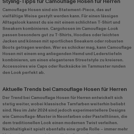
Styling-Tipps für Camouflage Hosen für Herren
Camouflage Hosen sind ein Statement-Piece, das auf
vielfältige Weise gestylt werden kann. Für einen lässigen
Alltagslook kannst du sie mit einem schlichten T-Shirt und
Sneakern kombinieren. Cargohosen im Camouflage-Look
passen besonders gut zu T-Shirts, Hoodies oder leichten
Jacken und können mit sportlichen Sneakern oder robusten
Boots getragen werden. Wer es schicker mag, kann Camouflage
Hosen mit einem eng anliegenden Hemd und Lederstiefeln
kombinieren, um einen eleganteren Streetstyle zu kreieren.
Accessoires wie Caps oder Rucksäcke im Tarnmuster runden
den Look perfekt ab.
Aktuelle Trends bei Camouflage Hosen für Herren
Der Trend bei Camouflage Hosen für Herren entwickelt sich
stetig weiter, wobei klassische Tarnfarben weiterhin beliebt
sind. Neu im Jahr 2024 sind jedoch experimentellere Designs
wie Camouflage-Muster in Neonfarben oder Pastelltönen, die
dem traditionellen Look einen modernen Twist verleihen.
Nachhaltigkeit spielt ebenfalls eine große Rolle – immer mehr