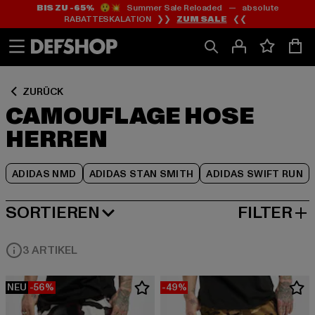
BIS ZU -65%
😲💥 Summer Sale Reloaded — absolute
Zum
Zum
Zum
RABATTESKALATION ❯❯
ZUM SALE
❮❮
Inhalt
Fußzeile
Produktraster
springen
springen
springen
ZURÜCK
CAMOUFLAGE HOSE
HERREN
ADIDAS NMD
ADIDAS STAN SMITH
ADIDAS SWIFT RUN
SORTIEREN
FILTER
BELIEBTESTE
3 ARTIKEL
NEU
-56%
-49%