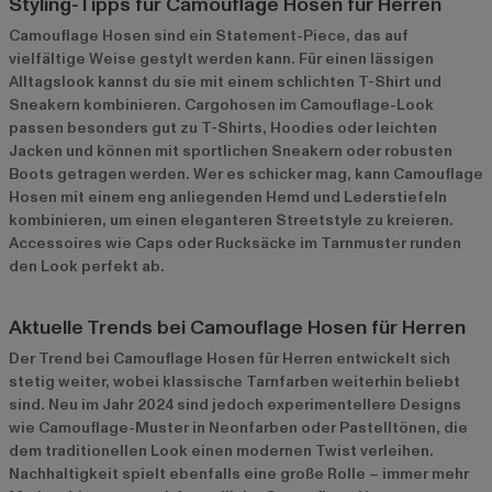
Styling-Tipps für Camouflage Hosen für Herren
Camouflage Hosen sind ein Statement-Piece, das auf
vielfältige Weise gestylt werden kann. Für einen lässigen
Alltagslook kannst du sie mit einem schlichten T-Shirt und
Sneakern kombinieren. Cargohosen im Camouflage-Look
passen besonders gut zu T-Shirts, Hoodies oder leichten
Jacken und können mit sportlichen Sneakern oder robusten
Boots getragen werden. Wer es schicker mag, kann Camouflage
Hosen mit einem eng anliegenden Hemd und Lederstiefeln
kombinieren, um einen eleganteren Streetstyle zu kreieren.
Accessoires wie Caps oder Rucksäcke im Tarnmuster runden
den Look perfekt ab.
Aktuelle Trends bei Camouflage Hosen für Herren
Der Trend bei Camouflage Hosen für Herren entwickelt sich
stetig weiter, wobei klassische Tarnfarben weiterhin beliebt
sind. Neu im Jahr 2024 sind jedoch experimentellere Designs
wie Camouflage-Muster in Neonfarben oder Pastelltönen, die
dem traditionellen Look einen modernen Twist verleihen.
Nachhaltigkeit spielt ebenfalls eine große Rolle – immer mehr