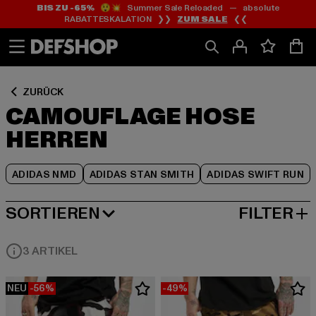
BIS ZU -65%
😲💥 Summer Sale Reloaded — absolute
Zum
Zum
Zum
RABATTESKALATION ❯❯
ZUM SALE
❮❮
Inhalt
Fußzeile
Produktraster
springen
springen
springen
ZURÜCK
CAMOUFLAGE HOSE
HERREN
ADIDAS NMD
ADIDAS STAN SMITH
ADIDAS SWIFT RUN
SORTIEREN
FILTER
BELIEBTESTE
3 ARTIKEL
NEU
-56%
-49%