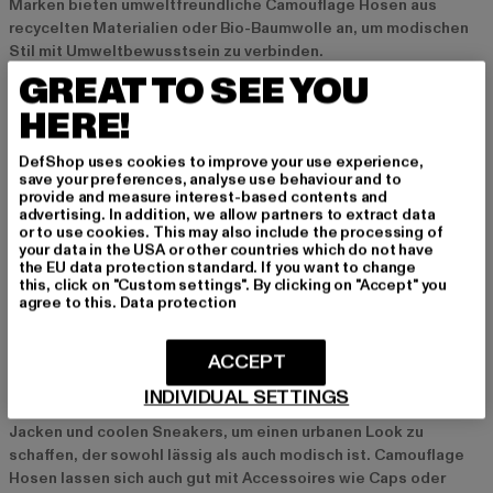
Marken bieten umweltfreundliche Camouflage Hosen aus
recycelten Materialien oder Bio-Baumwolle an, um modischen
Stil mit Umweltbewusstsein zu verbinden.
GREAT TO SEE YOU
Camouflage Hosen für verschiedene Anlässe
HERE!
Freizeit und Alltag
DefShop uses cookies to improve your use experience,
Camouflage Hosen sind ideal für den Alltag, da sie nicht nur
save your preferences, analyse use behaviour and to
provide and measure interest-based contents and
stylisch, sondern auch unglaublich bequem und strapazierfähig
advertising. In addition, we allow partners to extract data
sind. Kombiniere sie mit einem schlichten Pullover oder T-Shirt
or to use cookies. This may also include the processing of
und Sneakers, um einen entspannten Look zu kreieren, der
your data in the USA or other countries which do not have
the EU data protection standard. If you want to change
perfekt für Freizeitaktivitäten oder ein Treffen mit Freunden
this, click on "Custom settings". By clicking on "Accept" you
ist.
agree to this.
Data protection
Streetwear und Urban-Looks
ACCEPT
In der Streetwear-Szene sind Camouflage Hosen ein absolutes
INDIVIDUAL SETTINGS
Must-Have. Kombiniere sie mit Oversized-Hoodies, lässigen
Jacken und coolen Sneakers, um einen urbanen Look zu
schaffen, der sowohl lässig als auch modisch ist. Camouflage
Hosen lassen sich auch gut mit Accessoires wie Caps oder