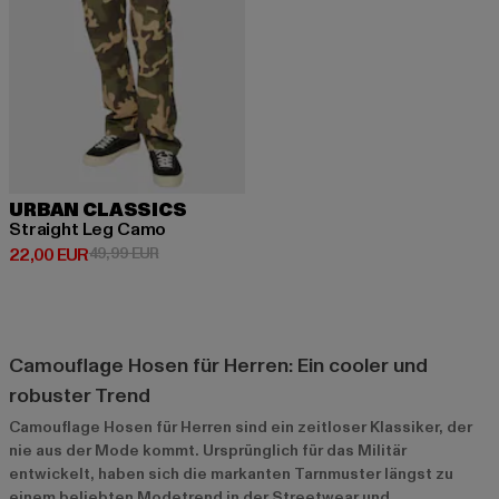
URBAN CLASSICS
Straight Leg Camo
Derzeitiger Preis: 22,00 EUR
Aktionspreis: 49,99 EUR
22,00 EUR
49,99 EUR
Camouflage Hosen für Herren: Ein cooler und
robuster Trend
Camouflage Hosen für Herren sind ein zeitloser Klassiker, der
nie aus der Mode kommt. Ursprünglich für das Militär
entwickelt, haben sich die markanten Tarnmuster längst zu
einem beliebten Modetrend in der Streetwear und