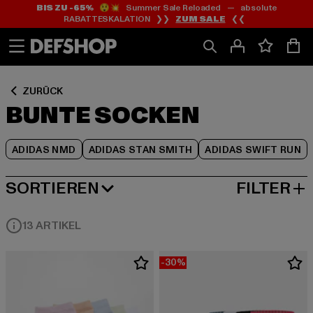
BIS ZU -65%
😲💥 Summer Sale Reloaded — absolute
Zum
Zum
Zum
RABATTESKALATION ❯❯
ZUM SALE
❮❮
Inhalt
Fußzeile
Produktraster
springen
springen
springen
ZURÜCK
BUNTE SOCKEN
ADIDAS NMD
ADIDAS STAN SMITH
ADIDAS SWIFT RUN
SORTIEREN
FILTER
BELIEBTESTE
13 ARTIKEL
-30%