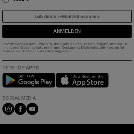
E-MAIL
ANMELDEN
Informationen dazu, wie DefShop mit Deinen Daten umgeht, findest Du
in unserer Datenschutzerklärung. Du kannst Dich jederzeit kostenfei
abmelden.
Datenschutzerklärung lesen.
Play market
App store
Instagram
Facebook
YouTube