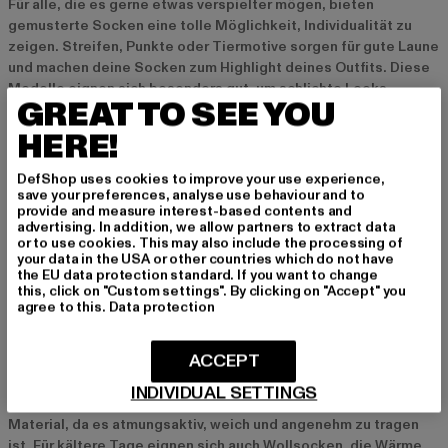
Für alle, die es gerne etwas verspielter mögen, bieten
gemusterte Socken eine tolle Möglichkeit, Individualität zu
zeigen. Streifen, Punkte oder Tiermotive sorgen für gute Laune
und machen deine Socken zum Highlight deines Outfits. Diese
Modelle eignen sich besonders gut, um schlichte Looks
GREAT TO SEE YOU
aufzupeppen oder einen farblichen Kontrast zu schaffen.
HERE!
Socken mit lustigen Motiven und Sprüchen
DefShop uses cookies to improve your use experience,
Socken mit lustigen Motiven oder witzigen Sprüchen sind ideal
save your preferences, analyse use behaviour and to
provide and measure interest-based contents and
für alle, die Spaß an Mode haben und ihre humorvolle Seite
advertising. In addition, we allow partners to extract data
zeigen möchten. Ob Comicfiguren, bunte Früchte oder freche
or to use cookies. This may also include the processing of
Statements – diese Socken bringen garantiert ein Lächeln auf
your data in the USA or other countries which do not have
the EU data protection standard. If you want to change
das Gesicht und eignen sich perfekt für legere Anlässe oder als
this, click on "Custom settings". By clicking on "Accept" you
Geschenk für Freunde.
agree to this.
Data protection
Materialien und Qualität bei bunten Socken
ACCEPT
Bunte Socken gibt es in verschiedenen Materialien, die je nach
INDIVIDUAL SETTINGS
Jahreszeit und Anlass variieren. Baumwolle ist das beliebteste
Material, da es atmungsaktiv, weich und angenehm zu tragen
ist. Für kältere Tage eignen sich auch Wollsocken, die Wärme