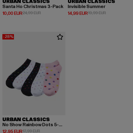
URBAN CLASSICS
URBAN CLASSICS
Santa Ho Christmas 3-Pack
Invisible Summer
Derzeitiger Preis: 10,00 EUR
Aktionspreis: 24,99 EUR
Derzeitiger Preis: 14,99 EUR
Aktionspreis: 
10,00 EUR
24,99 EUR
14,99 EUR
19,99 EUR
-28%
URBAN CLASSICS
No Show Rainbow Dots 5-Pack
Derzeitiger Preis: 12,95 EUR
Aktionspreis: 17,99 EUR
12,95 EUR
17,99 EUR