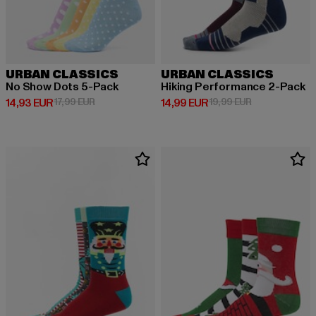
URBAN CLASSICS
URBAN CLASSICS
No Show Dots 5-Pack
Hiking Performance 2-Pack
Derzeitiger Preis: 14,93 EUR
Aktionspreis: 17,99 EUR
Derzeitiger Preis: 14,99 EUR
Aktionspreis: 
14,93 EUR
17,99 EUR
14,99 EUR
19,99 EUR