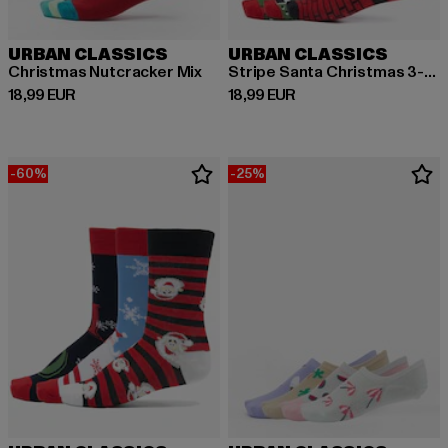
URBAN CLASSICS
URBAN CLASSICS
Christmas Nutcracker Mix
Stripe Santa Christmas 3-Pack
Derzeitiger Preis: 18,99 EUR
Derzeitiger Preis: 18,99 EUR
18,99 EUR
18,99 EUR
-60%
-25%