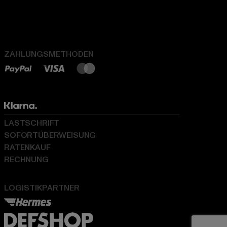
ZAHLUNGSMETHODEN
LASTSCHRIFT
SOFORTÜBERWEISUNG
RATENKAUF
RECHNUNG
LOGISTIKPARTNER