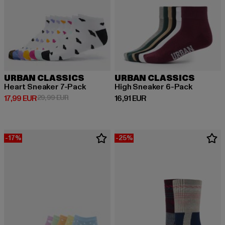
URBAN CLASSICS
URBAN CLASSICS
Heart Sneaker 7-Pack
High Sneaker 6-Pack
Derzeitiger Preis: 17,99 EUR
Aktionspreis: 29,99 EUR
Derzeitiger Preis: 16,91 EUR
17,99 EUR
29,99 EUR
16,91 EUR
-17%
-25%