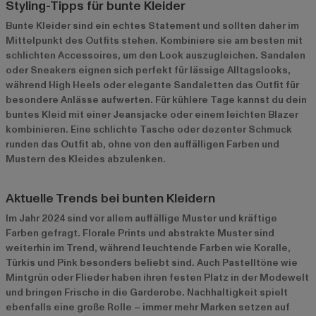
Styling-Tipps für bunte Kleider
Bunte Kleider sind ein echtes Statement und sollten daher im
Mittelpunkt des Outfits stehen. Kombiniere sie am besten mit
schlichten Accessoires, um den Look auszugleichen. Sandalen
oder Sneakers eignen sich perfekt für lässige Alltagslooks,
während High Heels oder elegante Sandaletten das Outfit für
besondere Anlässe aufwerten. Für kühlere Tage kannst du dein
buntes Kleid mit einer Jeansjacke oder einem leichten Blazer
kombinieren. Eine schlichte Tasche oder dezenter Schmuck
runden das Outfit ab, ohne von den auffälligen Farben und
Mustern des Kleides abzulenken.
Aktuelle Trends bei bunten Kleidern
Im Jahr 2024 sind vor allem auffällige Muster und kräftige
Farben gefragt. Florale Prints und abstrakte Muster sind
weiterhin im Trend, während leuchtende Farben wie Koralle,
Türkis und Pink besonders beliebt sind. Auch Pastelltöne wie
Mintgrün oder Flieder haben ihren festen Platz in der Modewelt
und bringen Frische in die Garderobe. Nachhaltigkeit spielt
ebenfalls eine große Rolle – immer mehr Marken setzen auf