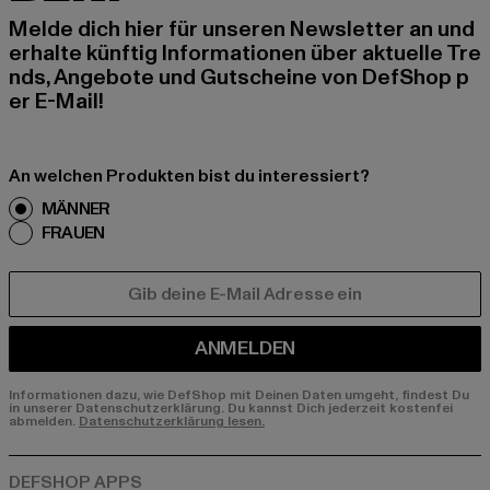
Melde dich hier für unseren Newsletter an und
erhalte künftig Informationen über aktuelle Tre
nds, Angebote und Gutscheine von DefShop p
er E-Mail!
An welchen Produkten bist du interessiert?
MÄNNER
FRAUEN
E-MAIL
ANMELDEN
Informationen dazu, wie DefShop mit Deinen Daten umgeht, findest Du
in unserer Datenschutzerklärung. Du kannst Dich jederzeit kostenfei
abmelden.
Datenschutzerklärung lesen.