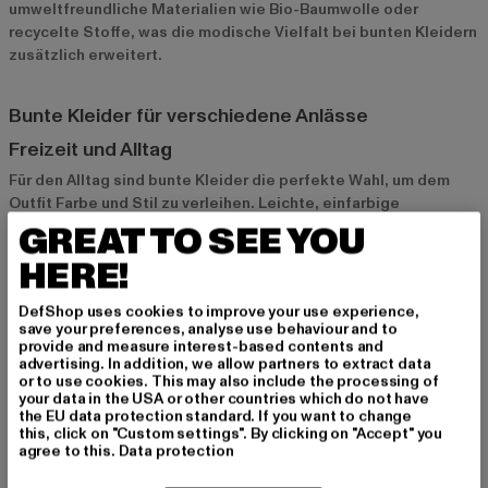
umweltfreundliche Materialien wie Bio-Baumwolle oder
recycelte Stoffe, was die modische Vielfalt bei bunten Kleidern
zusätzlich erweitert.
Bunte Kleider für verschiedene Anlässe
Freizeit und Alltag
Für den Alltag sind bunte Kleider die perfekte Wahl, um dem
Outfit Farbe und Stil zu verleihen. Leichte, einfarbige
Sommerkleider oder Modelle mit dezenten Mustern eignen
GREAT TO SEE YOU
sich ideal für einen entspannten Look. Kombiniere sie mit
HERE!
flachen Sandalen oder Sneakers, um bequem und stylisch durch
den Tag zu kommen.
DefShop uses cookies to improve your use experience,
save your preferences, analyse use behaviour and to
provide and measure interest-based contents and
Sommerfeste und Events
advertising. In addition, we allow partners to extract data
or to use cookies. This may also include the processing of
Auf Sommerfesten oder besonderen Events dürfen bunte
your data in the USA or other countries which do not have
Kleider gerne auffälliger sein. Modelle mit floralen Prints,
the EU data protection standard. If you want to change
leuchtenden Farben oder extravaganten Schnitten sind ideal,
this, click on "Custom settings". By clicking on "Accept" you
agree to this.
Data protection
um bei warmem Wetter stilvoll und frisch auszusehen.
Kombiniert mit auffälligen Accessoires wie Statement-