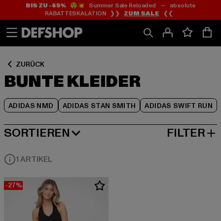
BIS ZU -65%
😲💥 Summer Sale Reloaded — absolute
Zum
Zum
Zum
RABATTESKALATION ❯❯
ZUM SALE
❮❮
Inhalt
Fußzeile
Produktraster
springen
springen
springen
ZURÜCK
BUNTE KLEIDER
ADIDAS NMD
ADIDAS STAN SMITH
ADIDAS SWIFT RUN
SORTIEREN
FILTER
NEUESTE
1 ARTIKEL
-27%