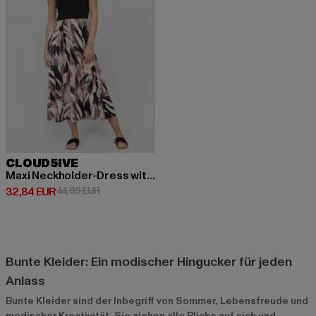
CLOUD5IVE
Maxi Neckholder-Dress with abstract print
Derzeitiger Preis: 32,84 EUR
Aktionspreis: 44,99 EUR
32,84 EUR
44,99 EUR
Bunte Kleider: Ein modischer Hingucker für jeden
Anlass
Bunte Kleider sind der Inbegriff von Sommer, Lebensfreude und
modischer Kreativität. Sie ziehen alle Blicke auf sich und