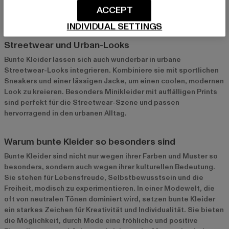
Schmuck oder einer bunten Clutch wirst du zum Highlight jeder
ACCEPT
Veranstaltung.
INDIVIDUAL SETTINGS
Streetwear und Urban-Looks
Bunte Kleider lassen sich auch wunderbar in urbane
Streetwear-Looks integrieren. Kombiniere sie mit sportlichen
Sneakers und einer lässigen Jacke, um einen coolen, modernen
Look zu kreieren. Besonders Minikleider mit auffälligen Prints
sind perfekt für die Streetwear-Szene und passen
hervorragend in den urbanen Alltag.
Warum bunte Kleider so besonders sind
Bunte Kleider sind nicht nur wegen ihrer Farben und Muster so
besonders, sondern auch wegen ihrer kulturellen Bedeutung.
Sie stehen für Lebensfreude, Selbstbewusstsein und die
Freiheit, modisch zu experimentieren. In einer Modewelt, die
oft von neutralen Tönen dominiert wird, setzen bunte Kleider
ein starkes Zeichen für Kreativität und Individualität. Sie bieten
die Möglichkeit, durch Mode eine fröhliche und positive