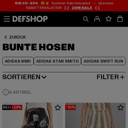
BIS ZU -65%
😲💥 Summer Sale Reloaded — absolute
Zum
Zum
Zum
RABATTESKALATION ❯❯
ZUM SALE
❮❮
Inhalt
Fußzeile
Produktraster
springen
springen
springen
ZURÜCK
BUNTE HOSEN
ADIDAS NMD
ADIDAS STAN SMITH
ADIDAS SWIFT RUN
SORTIEREN
FILTER
BELIEBTESTE
6 ARTIKEL
NEU
-54%
-10%