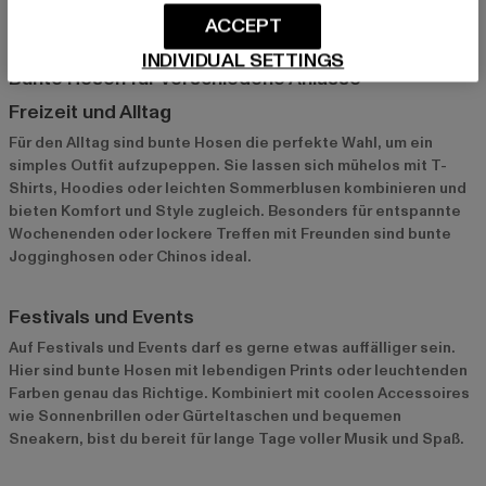
verleihen.
ACCEPT
INDIVIDUAL SETTINGS
Bunte Hosen für verschiedene Anlässe
Freizeit und Alltag
Für den Alltag sind bunte Hosen die perfekte Wahl, um ein
simples Outfit aufzupeppen. Sie lassen sich mühelos mit T-
Shirts, Hoodies oder leichten Sommerblusen kombinieren und
bieten Komfort und Style zugleich. Besonders für entspannte
Wochenenden oder lockere Treffen mit Freunden sind bunte
Jogginghosen oder Chinos ideal.
Festivals und Events
Auf Festivals und Events darf es gerne etwas auffälliger sein.
Hier sind bunte Hosen mit lebendigen Prints oder leuchtenden
Farben genau das Richtige. Kombiniert mit coolen Accessoires
wie Sonnenbrillen oder Gürteltaschen und bequemen
Sneakern, bist du bereit für lange Tage voller Musik und Spaß.