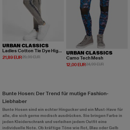
URBAN CLASSICS
Ladies Cotton Tie Dye High Waist
URBAN CLASSICS
Derzeitiger Preis: 21,89 EUR
Aktionspreis: 29,99 EUR
21,89 EUR
29,99 EUR
Camo Tech Mesh
Derzeitiger Preis: 12,00 EUR
Aktionspreis: 
12,00 EUR
24,99 EUR
Bunte Hosen: Der Trend für mutige Fashion-
Liebhaber
Bunte Hosen sind ein echter Hingucker und ein Must-Have für
alle, die sich gerne modisch ausdrücken. Sie bringen Farbe in
jeden Kleiderschrank und verleihen jedem Outfit eine
individuelle Note. Ob kräftige Töne wie Rot, Blau oder Gelb