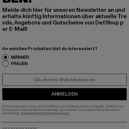
Melde dich hier für unseren Newsletter an und
erhalte künftig Informationen über aktuelle Tre
nds, Angebote und Gutscheine von DefShop p
er E-Mail!
An welchen Produkten bist du interessiert?
MÄNNER
FRAUEN
E-MAIL
ANMELDEN
Informationen dazu, wie DefShop mit Deinen Daten umgeht, findest Du
in unserer Datenschutzerklärung. Du kannst Dich jederzeit kostenfei
abmelden.
Datenschutzerklärung lesen.