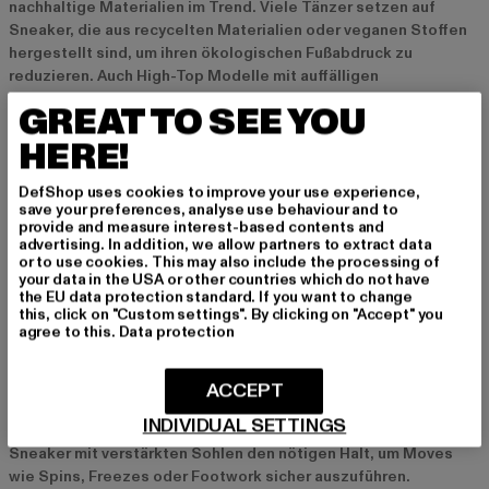
nachhaltige Materialien im Trend. Viele Tänzer setzen auf
Sneaker, die aus recycelten Materialien oder veganen Stoffen
hergestellt sind, um ihren ökologischen Fußabdruck zu
reduzieren. Auch High-Top Modelle mit auffälligen
Farbakzenten oder einzigartigen Details wie reflektierenden
GREAT TO SEE YOU
Streifen oder asymmetrischen Mustern sind besonders
HERE!
angesagt. Funktionale Details wie integrierte Drehpunkte,
atmungsaktive Mesh-Einsätze oder rutschfeste Sohlen sind
weiterhin ein Must-Have für alle Breakdancer, die sowohl auf
DefShop uses cookies to improve your use experience,
save your preferences, analyse use behaviour and to
Leistung als auch auf Stil setzen.
provide and measure interest-based contents and
advertising. In addition, we allow partners to extract data
or to use cookies. This may also include the processing of
Breakdance Schuhe für verschiedene Anlässe
your data in the USA or other countries which do not have
the EU data protection standard. If you want to change
Wettkämpfe und Battles
this, click on "Custom settings". By clicking on "Accept" you
agree to this.
Data protection
Bei Breakdance-Wettkämpfen und Battles ist es wichtig, dass
die Schuhe nicht nur funktional sind, sondern auch optisch
überzeugen. Auffällige Designs und Farbakzente können dabei
ACCEPT
helfen, den eigenen Stil zu unterstreichen und auf der Bühne
INDIVIDUAL SETTINGS
herauszustechen. Gleichzeitig bieten High-Performance
Sneaker mit verstärkten Sohlen den nötigen Halt, um Moves
wie Spins, Freezes oder Footwork sicher auszuführen.