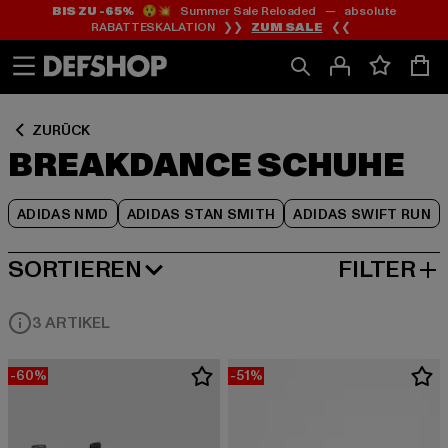
BIS ZU -65%
😲💥 Summer Sale Reloaded — absolute
Zum
Zum
Zum
RABATTESKALATION ❯❯
ZUM SALE
❮❮
Inhalt
Fußzeile
Produktraster
springen
springen
springen
ZURÜCK
BREAKDANCE SCHUHE
ADIDAS NMD
ADIDAS STAN SMITH
ADIDAS SWIFT RUN
SORTIEREN
FILTER
HÖCHSTE REDUZIERUNG
3 ARTIKEL
-60%
-51%