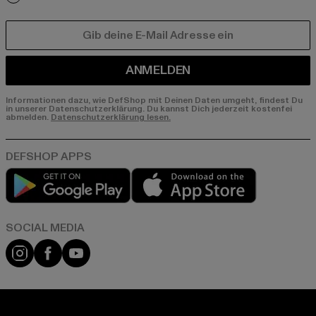
E-MAIL
ANMELDEN
Informationen dazu, wie DefShop mit Deinen Daten umgeht, findest Du
in unserer Datenschutzerklärung. Du kannst Dich jederzeit kostenfei
abmelden.
Datenschutzerklärung lesen.
Play market
App store
Instagram
Facebook
YouTube