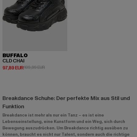
BUFFALO
CLD CHAI
Derzeitiger Preis: 97,89 EUR
Aktionspreis: 109,99 EUR
97,89 EUR
109,99 EUR
Breakdance Schuhe: Der perfekte Mix aus Stil und
Funktion
Breakdance ist mehr als nur ein Tanz – es ist eine
Lebenseinstellung, eine Kunstform und ein Weg, sich durch
Bewegung auszudrücken. Um Breakdance richtig ausüben zu
können, braucht es nicht nur Talent, sondern auch die richtige