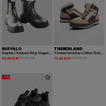
BUFFALO
TIMBERLAND
Aspha Chelsea Vntg Vegan Nappa
Timberland Euro Hiker Schuhe
Derzeitiger Preis: 56,00 EUR
Aktionspreis: 139,99 EUR
Derzeitiger Preis: 73,45 EUR
Aktionspreis
56,00 EUR
139,99 EUR
73,45 EUR
149,90 EUR
-11%