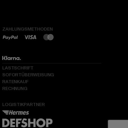
ZAHLUNGSMETHODEN
LASTSCHRIFT
SOFORTÜBERWEISUNG
RATENKAUF
RECHNUNG
LOGISTIKPARTNER