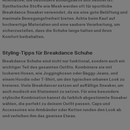
Alternative, die besonders atmungsaktiv und flexibel ist.
Synthetische Stoffe wie Mesh werden oft für sportliche
Breakdance Sneaker verwendet, da sie eine gute Belüftung und
maximale Bewegungsfreiheit bieten. Achte beim Kauf auf
hochwertige Materialien und eine saubere Verarbeitung, um
sicherzustellen, dass die Schuhe lange halten und ihren
Komfort beibehalten.
Styling-Tipps für Breakdance Schuhe
Breakdance Schuhe sind nicht nur funktional, sondern auch ein
wichtiger Teil des gesamten Outfits. Kombiniere sie mit
lockeren Hosen, wie Jogginghosen oder Baggy-Jeans, und
einem Hoodie oder T-Shirt, um den typischen urbanen Look zu
kreieren. Viele Breakdancer setzen auf auffällige Sneaker, um
auch modisch ein Statement zu setzen. Für eine besonders
stylische Kombination kannst du farblich abgestimmte Sneaker
wählen, die perfekt zu deinem Outfit passen. Caps und
Accessoires wie Armbänder oder Ketten runden den Look ab
und verleihen ihm das gewisse Etwas.