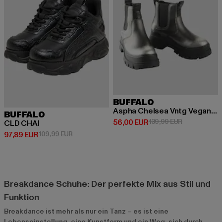
BUFFALO
Aspha Chelsea Vntg Vegan Nappa
BUFFALO
Derzeitiger Preis: 56,00 EUR
Aktionspreis
56,00 EUR
139,99 EUR
CLD CHAI
Derzeitiger Preis: 97,89 EUR
Aktionspreis: 109,99 EUR
97,89 EUR
109,99 EUR
Breakdance Schuhe: Der perfekte Mix aus Stil und
Funktion
Breakdance ist mehr als nur ein Tanz – es ist eine
Lebenseinstellung, eine Kunstform und ein Weg, sich durch