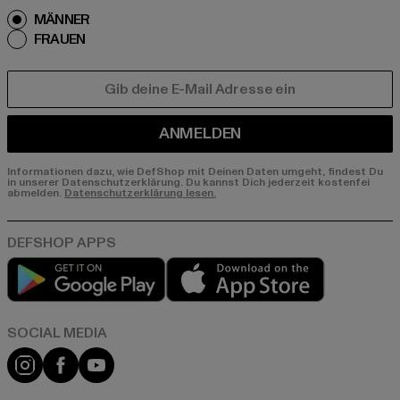
MÄNNER
FRAUEN
E-MAIL
ANMELDEN
Informationen dazu, wie DefShop mit Deinen Daten umgeht, findest Du
in unserer Datenschutzerklärung. Du kannst Dich jederzeit kostenfei
abmelden.
Datenschutzerklärung lesen.
Play market
App store
Instagram
Facebook
YouTube