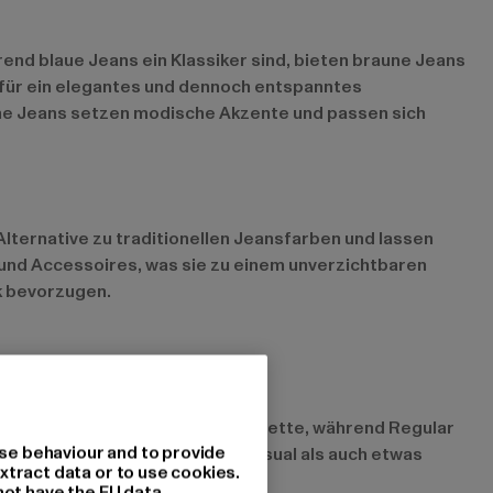
hrend blaue Jeans ein Klassiker sind, bieten braune Jeans
t für ein elegantes und dennoch entspanntes
raune Jeans setzen modische Akzente und passen sich
 Alternative zu traditionellen Jeansfarben und lassen
n und Accessoires, was sie zu einem unverzichtbaren
k bevorzugen.
 sitzen eng und betonen die Silhouette, während Regular
se behaviour and to provide
Alltag und lassen sich sowohl casual als auch etwas
xtract data or to use cookies.
not have the EU data