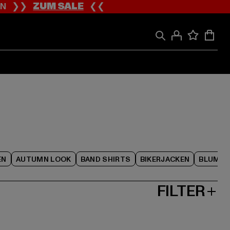
ION ❯❯
ZUM SALE
❮❮
EN
AUTUMN LOOK
BAND SHIRTS
BIKERJACKEN
BLUME
FILTER