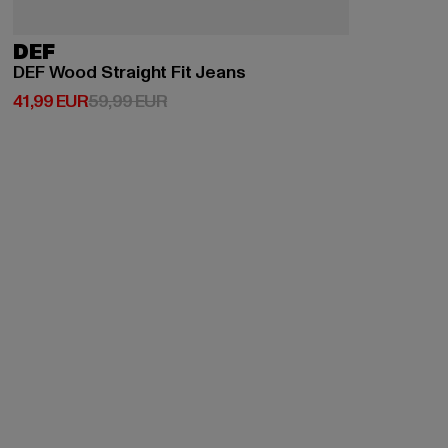
DEF
DEF Wood Straight Fit Jeans
Derzeitiger Preis: 41,99 EUR
Aktionspreis: 59,99 EUR
41,99 EUR
59,99 EUR