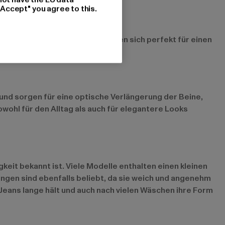
"Accept" you agree to this.
b dem Knie ausgestellt und eignen sich perfekt für einen
fits.
und sorgen für eine optische Verlängerung der Beine,
wohl für den Alltag als auch für elegantere Looks
eit bekannt ist. Viele Modelle enthalten einen kleinen
ngen sind ebenfalls beliebt, da sie weich und angenehm
 Jeans lange hält und auch nach vielen Wäschen ihre Form