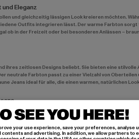
t und Eleganz
ilvollen und gleichzeitig lässigen Look kreieren möchten. Wä
chiedene Outfits integrieren lässt. Der warme Farbton sorg
. Egal ob in der Freizeit oder bei besonderen Anlässen – b
nd ihres zeitlosen Designs beliebt. Sie bieten eine stilvolle
Der neutrale Farbton passt zu einer Vielzahl von Oberteile
ne Jeans ideal für alle, die einen warmen, natürlichen Loo
Jeans
O SEE YOU HERE!
ie beliebtesten Varianten von braunen Jeans. Slim Fit Jeans
rove your use experience, save your preferences, analyse u
r Bewegungsfreiheit bieten. Beide Stile sind ideal für den 
ontents and advertising. In addition, we allow partners to e
ocessing of your data in the USA or other countries which do 