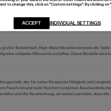
ant to change this, click on "Custom settings". By clicking on 
h in Bootcut- oder Flared-Varianten. Diese Schnitte sind a
ACCEPT
INDIVIDUAL SETTINGS
aximalen Komfort und sind ideal für lässige Streetwear-Out
großer Beliebtheit. High-Waist Modelle betonen die Taille 
g eine schlanke Silhouette schaffen. Diese Modelle sind so
gestellt, der für seine Strapazierfähigkeit und Langlebigk
ssere Passform und mehr Komfort zu bieten. Baumwollmischu
terialien und die Verarbeitung, um sicherzustellen, dass die