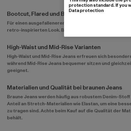
protection standard. If you w
Data protection
Bootcut, Flared und Baggy Styles
Für einen ausgefalleneren Look gibt es braune Jeans auc
retro-inspirierten Look. Baggy Jeans bieten hingegen m
High-Waist und Mid-Rise Varianten
High-Waist und Mid-Rise Jeans erfreuen sich besonders 
während Mid-Rise Jeans bequemer sitzen und gleichzeiti
geeignet.
Materialien und Qualität bei braunen Jeans
Braune Jeans werden häufig aus robustem Denim-Stoff her
Anteil an Stretch-Materialien wie Elastan, um eine be
zu tragen sind. Achte beim Kauf auf die Qualität der Ma
behält.