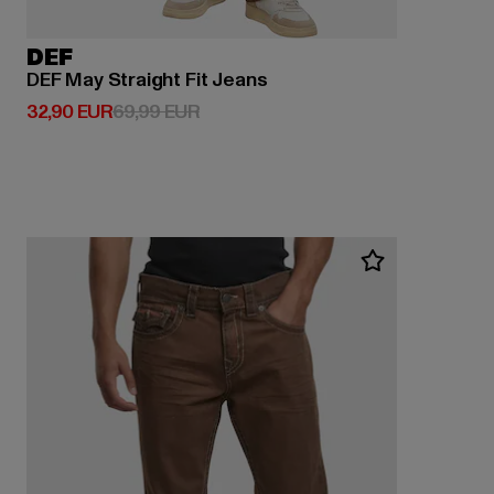
DEF
DEF May Straight Fit Jeans
Derzeitiger Preis: 32,90 EUR
Aktionspreis: 69,99 EUR
32,90 EUR
69,99 EUR