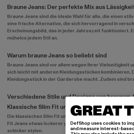
Braune Jeans: Der perfekte Mix aus Lässigkei
Braune Jeans sind die ideale Wahl für alle, die einen st
eine frische Alternative, die sich hervorragend in vers
Erscheinungsbild, das in jeder Jahreszeit funktioniert
mühelos jedem Stil an.
Warum braune Jeans so beliebt sind
Braune Jeans sind vor allem wegen ihrer Vielseitigkeit u
sich leicht mit anderen Kleidungsstücken kombinieren. 
Kleidungsstück in der Garderobe macht. Zudem sind brau
Verschiedene Stile und Designs von braunen 
GREAT T
Klassische Slim Fit und Regular Fit Modelle
Die klassischen Slim Fit und Regular Fit Modelle sind d
DefShop uses cookies to imp
Fit Jeans etwas lockerer geschnitten sind und somit meh
and measure interest-based c
schicker stylen.
This may also include the pr