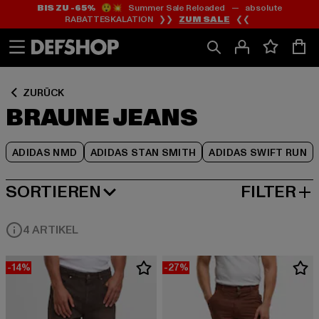
BIS ZU -65%
😲💥 Summer Sale Reloaded — absolute
Zum
Zum
Zum
RABATTESKALATION ❯❯
ZUM SALE
❮❮
Inhalt
Fußzeile
Produktraster
springen
springen
springen
ZURÜCK
BRAUNE JEANS
ADIDAS NMD
ADIDAS STAN SMITH
ADIDAS SWIFT RUN
SORTIEREN
FILTER
BELIEBTESTE
4 ARTIKEL
-14%
-27%