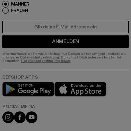
MÄNNER
FRAUEN
E-MAIL
ANMELDEN
Informationen dazu, wie DefShop mit Deinen Daten umgeht, findest Du
in unserer Datenschutzerklärung. Du kannst Dich jederzeit kostenfei
abmelden.
Datenschutzerklärung lesen.
Play market
App store
Instagram
Facebook
YouTube