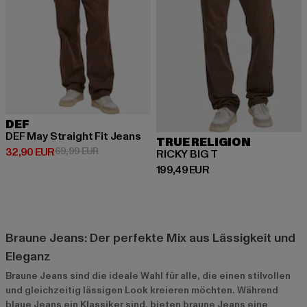
DEF
DEF May Straight Fit Jeans
TRUE RELIGION
Derzeitiger Preis: 32,90 EUR
Aktionspreis: 69,99 EUR
32,90 EUR
69,99 EUR
RICKY BIG T
Derzeitiger Preis: 199,49 EUR
199,49 EUR
Braune Jeans: Der perfekte Mix aus Lässigkeit und
Eleganz
Braune Jeans sind die ideale Wahl für alle, die einen stilvollen
und gleichzeitig lässigen Look kreieren möchten. Während
blaue Jeans ein Klassiker sind, bieten braune Jeans eine