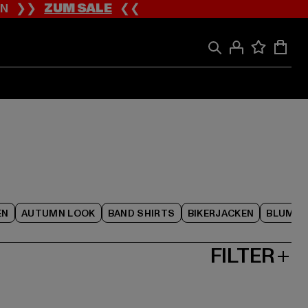
ION ❯❯
ZUM SALE
❮❮
EN
AUTUMN LOOK
BAND SHIRTS
BIKERJACKEN
BLUME
FILTER