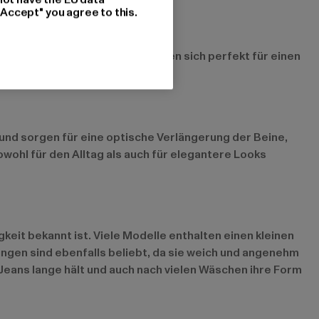
"Accept" you agree to this.
b dem Knie ausgestellt und eignen sich perfekt für einen
fits.
und sorgen für eine optische Verlängerung der Beine,
wohl für den Alltag als auch für elegantere Looks
eit bekannt ist. Viele Modelle enthalten einen kleinen
ngen sind ebenfalls beliebt, da sie weich und angenehm
 Jeans lange hält und auch nach vielen Wäschen ihre Form