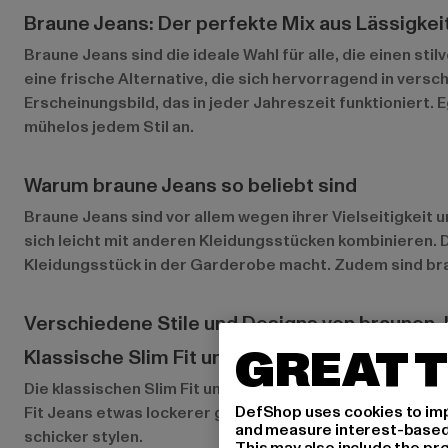
Braune Jeans: Der perfekte Mix aus Lässigkei
Braune Jeans sind die ideale Wahl für alle, die einen st
eine frische Alternative, die sich hervorragend in vers
Erscheinungsbild, das in jeder Jahreszeit funktioniert
mühelos jedem Stil an.
Warum braune Jeans so beliebt sind
Braune Jeans sind vor allem wegen ihrer Vielseitigkeit u
sich leicht mit anderen Kleidungsstücken kombinieren. 
Kleidungsstück in der Garderobe macht. Zudem sind brau
Verschiedene Stile und Designs von braunen 
GREAT T
Klassische Slim Fit und Regular Fit Modelle
Die klassischen Slim Fit und Regular Fit Modelle sind d
DefShop uses cookies to imp
Fit Jeans etwas lockerer geschnitten sind und somit meh
and measure interest-based c
schicker stylen.
This may also include the pr