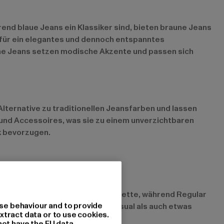
hrend blaue Jeans ein Klassiker sind, bieten braune Jeans
t für ein elegantes und dennoch entspanntes
raune Jeans setzen modische Akzente und passen sich
 Alternative zu traditionellen Jeansfarben und lassen
n und Accessoires, was sie zu einem unverzichtbaren
k bevorzugen.
 sitzen eng und betonen die Silhouette, während Regular
se behaviour and to provide
Alltag und lassen sich sowohl casual als auch etwas
xtract data or to use cookies.
not have the EU data