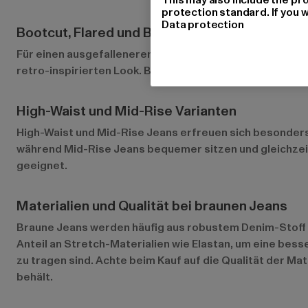
protection standard. If you w
Data protection
Bootcut, Flared und Baggy Styles
Für einen ausgefalleneren Look gibt es braune Jeans auc
retro-inspirierten Look. Baggy Jeans bieten hingegen m
High-Waist und Mid-Rise Varianten
High-Waist und Mid-Rise Jeans erfreuen sich besonders 
während Mid-Rise Jeans bequemer sitzen und gleichzeiti
geeignet.
Materialien und Qualität bei braunen Jeans
Braune Jeans werden häufig aus robustem Denim-Stoff her
Anteil an Stretch-Materialien wie Elastan, um eine be
zu tragen sind. Achte beim Kauf auf die Qualität der Ma
behält.