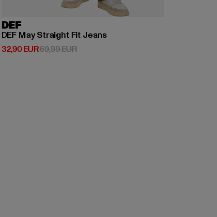
DEF
DEF May Straight Fit Jeans
Derzeitiger Preis: 32,90 EUR
Aktionspreis: 69,99 EUR
32,90 EUR
69,99 EUR