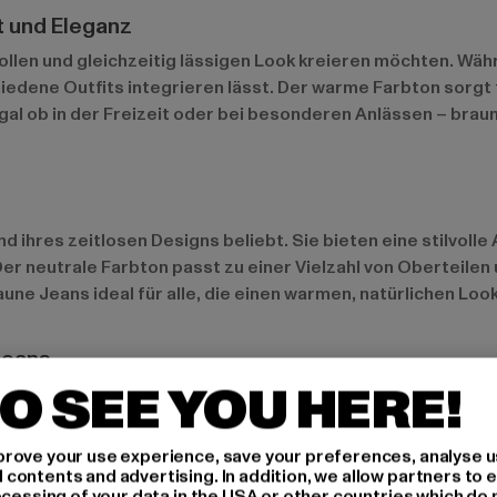
t und Eleganz
ilvollen und gleichzeitig lässigen Look kreieren möchten. Wä
chiedene Outfits integrieren lässt. Der warme Farbton sorg
. Egal ob in der Freizeit oder bei besonderen Anlässen – b
nd ihres zeitlosen Designs beliebt. Sie bieten eine stilvolle
Der neutrale Farbton passt zu einer Vielzahl von Oberteile
ne Jeans ideal für alle, die einen warmen, natürlichen Loo
Jeans
O SEE YOU HERE!
ie beliebtesten Varianten von braunen Jeans. Slim Fit Jeans
rove your use experience, save your preferences, analyse u
r Bewegungsfreiheit bieten. Beide Stile sind ideal für den 
ontents and advertising. In addition, we allow partners to e
ocessing of your data in the USA or other countries which do 