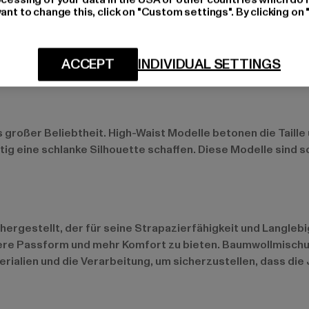
ant to change this, click on "Custom settings". By clicking on 
h in Bootcut- oder Flared-Varianten. Diese Schnitte sind a
ACCEPT
INDIVIDUAL SETTINGS
aximalen Komfort und sind ideal für lässige Streetwear-Out
großer Beliebtheit. High-Waist Modelle betonen die Taille 
g eine schlanke Silhouette schaffen. Diese Modelle sind so
gestellt, der für seine Strapazierfähigkeit und Langlebigk
ssere Passform und mehr Komfort zu bieten. Baumwollmischu
terialien und die Verarbeitung, um sicherzustellen, dass die