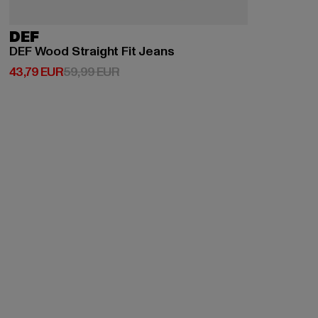
DEF
DEF Wood Straight Fit Jeans
Derzeitiger Preis: 43,79 EUR
Aktionspreis: 59,99 EUR
43,79 EUR
59,99 EUR