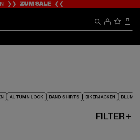
ION ❯❯
ZUM SALE
❮❮
EN
AUTUMN LOOK
BAND SHIRTS
BIKERJACKEN
BLUME
FILTER