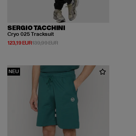
SERGIO TACCHINI
Cryo 025 Tracksuit
Derzeitiger Preis: 123,19 EUR
Aktionspreis: 139,99 EUR
123,19 EUR
139,99 EUR
NEU