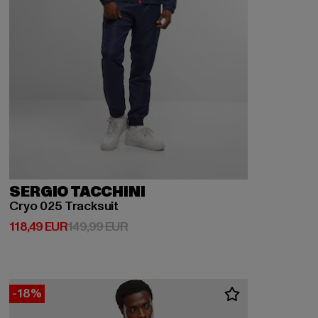
SERGIO TACCHINI
Cryo 025 Tracksuit
Derzeitiger Preis: 118,49 EUR
Aktionspreis: 149,99 EUR
118,49 EUR
149,99 EUR
-18%