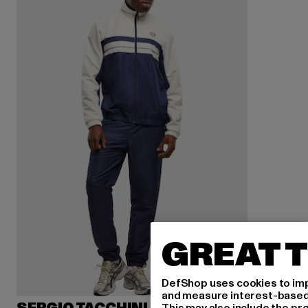
GREAT T
DefShop uses cookies to imp
and measure interest-based c
This may also include the pr