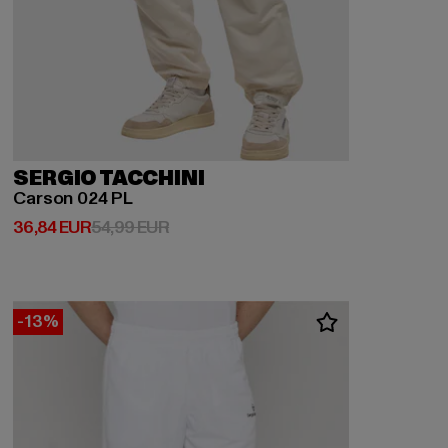
SERGIO TACCHINI
Carson 024 PL
Derzeitiger Preis: 36,84 EUR
Aktionspreis: 54,99 EUR
36,84 EUR
54,99 EUR
-13%