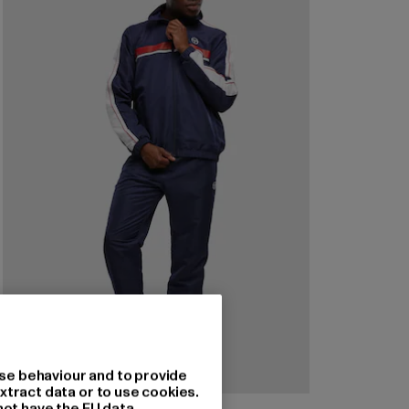
se behaviour and to provide
xtract data or to use cookies.
not have the EU data