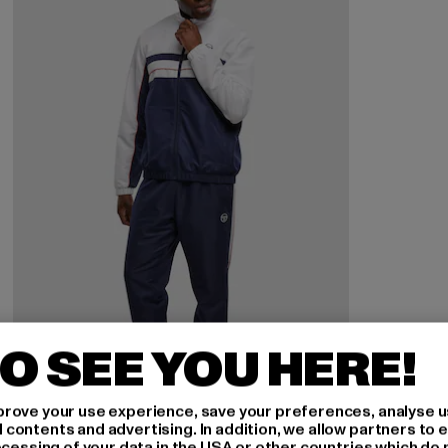
O SEE YOU HERE!
rove your use experience, save your preferences, analyse u
ontents and advertising. In addition, we allow partners to e
ocessing of your data in the USA or other countries which do 