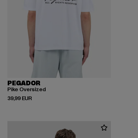
PEGADOR
Pike Oversized
Derzeitiger Preis: 39,99 EUR
39,99 EUR