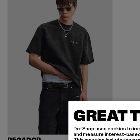
GREAT T
DefShop uses cookies to imp
and measure interest-based c
This may also include the pr