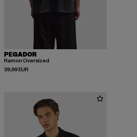
PEGADOR
Ramon Oversized
Derzeitiger Preis: 39,99 EUR
39,99 EUR