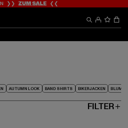
ION ❯❯
ZUM SALE
❮❮
EN
AUTUMN LOOK
BAND SHIRTS
BIKERJACKEN
BLUME
FILTER