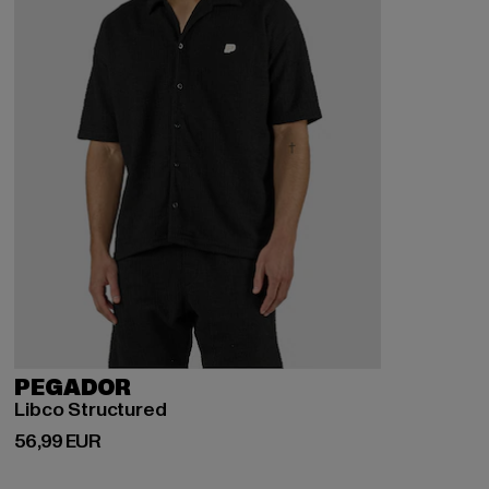
PEGADOR
Libco Structured
Derzeitiger Preis: 56,99 EUR
56,99 EUR