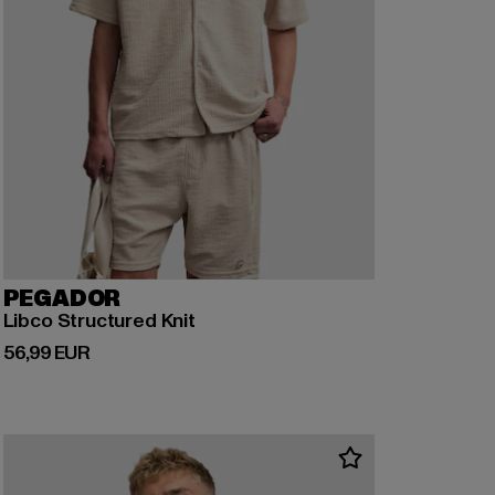
PEGADOR
Libco Structured Knit
Derzeitiger Preis: 56,99 EUR
56,99 EUR