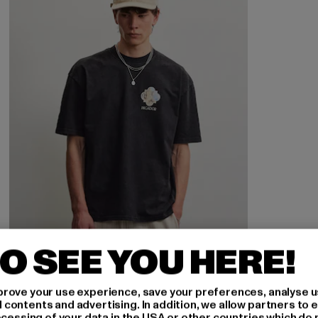
O SEE YOU HERE!
rove your use experience, save your preferences, analyse u
ontents and advertising. In addition, we allow partners to e
ocessing of your data in the USA or other countries which do 