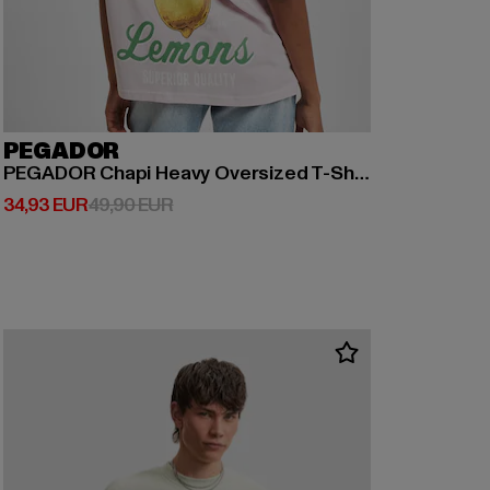
PEGADOR
PEGADOR Chapi Heavy Oversized T-Shirts
Derzeitiger Preis: 34,93 EUR
Aktionspreis: 49,90 EUR
34,93 EUR
49,90 EUR