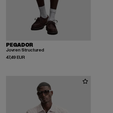
PEGADOR
Jovren Structured
Derzeitiger Preis: 47,49 EUR
47,49 EUR