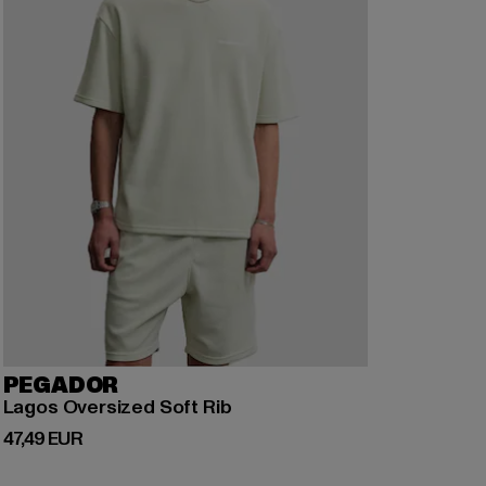
PEGADOR
Lagos Oversized Soft Rib
Derzeitiger Preis: 47,49 EUR
47,49 EUR