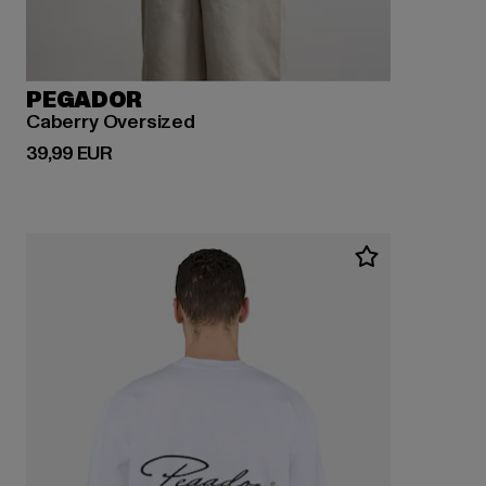
PEGADOR
Caberry Oversized
Derzeitiger Preis: 39,99 EUR
39,99 EUR