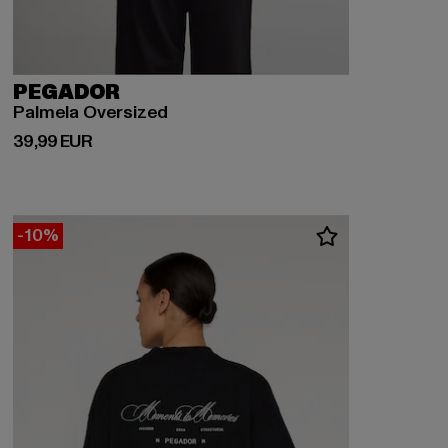
PEGADOR
Palmela Oversized
Derzeitiger Preis: 39,99 EUR
39,99 EUR
-10%