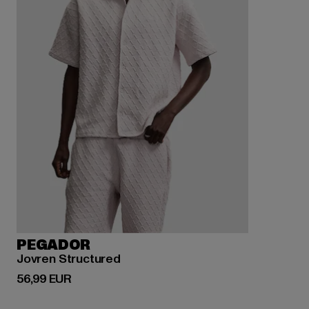
PEGADOR
Jovren Structured
Derzeitiger Preis: 56,99 EUR
56,99 EUR