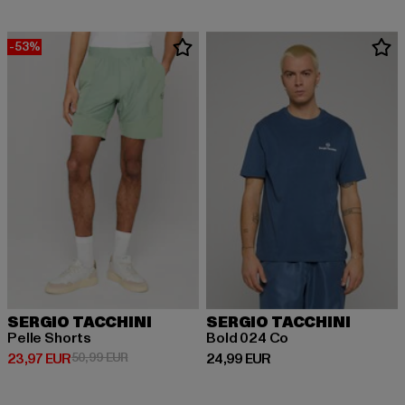
-53%
SERGIO TACCHINI
SERGIO TACCHINI
Pelle Shorts
Bold 024 Co
Derzeitiger Preis: 23,97 EUR
Aktionspreis: 50,99 EUR
Derzeitiger Preis: 24,99 EUR
23,97 EUR
50,99 EUR
24,99 EUR