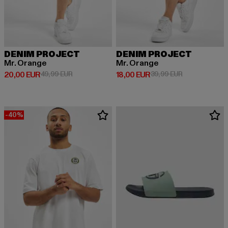
DENIM PROJECT
DENIM PROJECT
Mr. Orange
Mr. Orange
Derzeitiger Preis: 20,00 EUR
Aktionspreis: 49,99 EUR
Derzeitiger Preis: 18,00 EUR
Aktionspreis: 
20,00 EUR
49,99 EUR
18,00 EUR
39,99 EUR
-40%