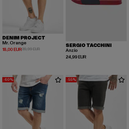
DENIM PROJECT
Mr. Orange
SERGIO TACCHINI
Derzeitiger Preis: 18,00 EUR
Aktionspreis: 39,99 EUR
18,00 EUR
39,99 EUR
Anzio
Derzeitiger Preis: 24,99 EUR
24,99 EUR
-60%
-55%