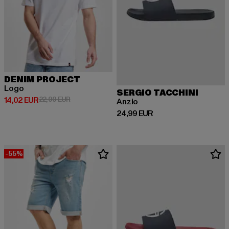
DENIM PROJECT
Logo
SERGIO TACCHINI
Derzeitiger Preis: 14,02 EUR
Aktionspreis: 22,99 EUR
14,02 EUR
22,99 EUR
Anzio
Derzeitiger Preis: 24,99 EUR
24,99 EUR
-55%