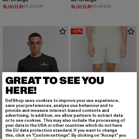
Derzeitiger Preis: 18,00 EUR
Aktionspreis: 39,99 EUR
Derzeitiger Preis: 18,00 EUR
Aktionspreis: 
18,00 EUR
39,99 EUR
18,00 EUR
39,99 EUR
-53%
GREAT TO SEE YOU
HERE!
DefShop uses cookies to improve your use experience,
save your preferences, analyse use behaviour and to
provide and measure interest-based contents and
advertising. In addition, we allow partners to extract data
or to use cookies. This may also include the processing of
your data in the USA or other countries which do not have
SERGIO TACCHINI
SERGIO TACCHINI
the EU data protection standard. If you want to change
Bold 024 Co
Pelle
this, click on "Custom settings". By clicking on "Accept" you
Derzeitiger Preis: 24,99 EUR
Derzeitiger Preis: 23,97 EUR
Aktionspreis:
24,99 EUR
23,97 EUR
50,99 EUR