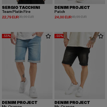
SERGIO TACCHINI
DENIM PROJECT
Team Platin Fire
Patch
Derzeitiger Preis: 22,79 EUR
Aktionspreis: 39,99 EUR
Derzeitiger Preis: 24,00 EUR
Aktionspreis:
22,79 EUR
39,99 EUR
24,00 EUR
49,99 EUR
-55%
-55%
DENIM PROJECT
DENIM PROJECT
Mr. Orange
Mr. Orange