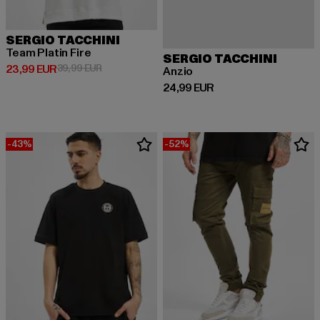
SERGIO TACCHINI
Team Platin Fire
SERGIO TACCHINI
Derzeitiger Preis: 23,99 EUR
Aktionspreis: 39,99 EUR
23,99 EUR
39,99 EUR
Anzio
Derzeitiger Preis: 24,99 EUR
24,99 EUR
-43%
-52%