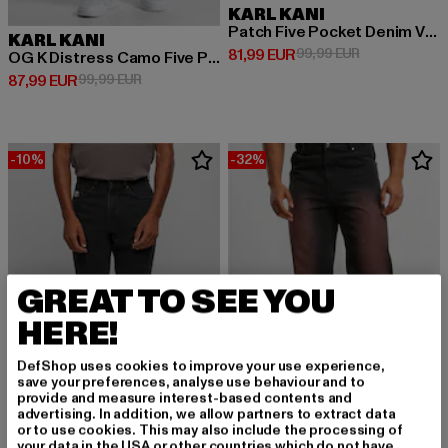
KARL KANI
Patch Five Pocket Denim Vintage
KARL KANI
Derzeitiger Preis: 81,99 EUR
Aktionspreis:
81,99 EUR
99,99 EUR
OG K Distress Camo Five Pocket Denim
Derzeitiger Preis: 87,99 EUR
Aktionspreis: 99,99 EUR
87,99 EUR
99,99 EUR
-10%
-32%
GREAT TO SEE YOU
HERE!
DefShop uses cookies to improve your use experience,
save your preferences, analyse use behaviour and to
provide and measure interest-based contents and
advertising. In addition, we allow partners to extract data
or to use cookies. This may also include the processing of
KARL KANI
your data in the USA or other countries which do not have