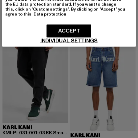
Color Spray Denim
the EU data protection standard. If you want to change
KARL KANI
Derzeitiger Preis: 61,19 EUR
Aktionspreis: 
61,19 EUR
89,99 EUR
this, click on "Custom settings". By clicking on "Accept" you
Small Signature Tapered Five Pocket Denim
agree to this.
Data protection
Derzeitiger Preis: 67,49 EUR
Aktionspreis: 74,99 EUR
67,49 EUR
74,99 EUR
ACCEPT
INDIVIDUAL SETTINGS
-19%
-10%
KARL KANI
KMI-PL031-001-03 KK Small Signature Tapered Five Pocket Denim
KARL KANI