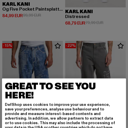
KARL KANI
Og Five Pocket Paintsplatter Denim Bleached
KARL KANI
Derzeitiger Preis: 84,99 EUR
Aktionspreis: 99,99 EUR
84,99 EUR
99,99 EUR
Distressed
Derzeitiger Preis: 68,79 EUR
Aktionspreis:
68,79 EUR
79,99 EUR
-15%
-22%
GREAT TO SEE YOU
HERE!
DefShop uses cookies to improve your use experience,
save your preferences, analyse use behaviour and to
provide and measure interest-based contents and
advertising. In addition, we allow partners to extract data
or to use cookies. This may also include the processing of
KARL KANI
your data in the USA or other countries which do not have