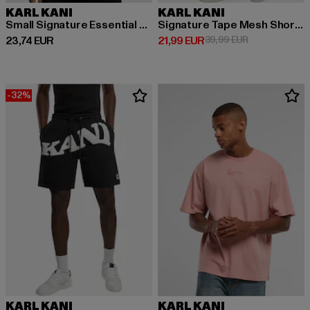
KARL KANI
KARL KANI
Small Signature Essential Pinstripe OS
Signature Tape Mesh Shorts
Derzeitiger Preis: 23,74 EUR
Derzeitiger Preis: 21,99 EUR
Aktionspreis: 
23,74 EUR
21,99 EUR
39,99 EUR
-32%
KARL KANI
KARL KANI