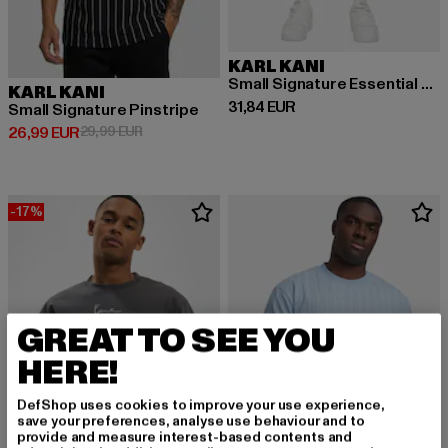
KARL KANI
Small Signature Essential Mesh
KARL KANI
Derzeitiger Preis: 31,84 EUR
31,84 EUR
Small Signature Pinstripe
Derzeitiger Preis: 26,99 EUR
Aktionspreis: 29,99 EUR
26,99 EUR
29,99 EUR
-17%
GREAT TO SEE YOU
HERE!
DefShop uses cookies to improve your use experience,
save your preferences, analyse use behaviour and to
provide and measure interest-based contents and