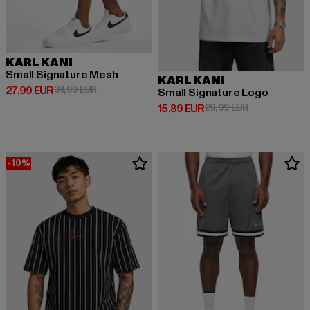
KARL KANI
Small Signature Mesh
KARL KANI
Derzeitiger Preis: 27,99 EUR
Aktionspreis: 34,99 EUR
27,99 EUR
34,99 EUR
Small Signature Logo
Derzeitiger Preis: 15,89 EUR
Aktionspreis: 
15,89 EUR
29,99 EUR
-10%