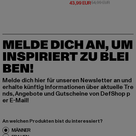
Derzeitiger Preis: 43,99 EUR
Aktionspreis:
43,99 EUR
54,99 EUR
MELDE DICH AN, UM
INSPIRIERT ZU BLEI
BEN!
Melde dich hier für unseren Newsletter an und
erhalte künftig Informationen über aktuelle Tre
nds, Angebote und Gutscheine von DefShop p
er E-Mail!
An welchen Produkten bist du interessiert?
MÄNNER