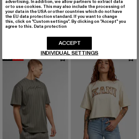
advertising. In addition, we allow partners to extract data
or to use cookies. This may also include the processing of
your data in the USA or other countries which do not have
KARL KANI
the EU data protection standard. If you want to change
Small Signature Essential
KARL KANI
this, click on "Custom settings". By clicking on "Accept" you
Derzeitiger Preis: 24,89 EUR
Aktionspreis: 29,99 EUR
24,89 EUR
29,99 EUR
Small Signature Essential Pinstripe
agree to this.
Data protection
Derzeitiger Preis: 27,89 EUR
27,89 EUR
ACCEPT
INDIVIDUAL SETTINGS
NEU
-51%