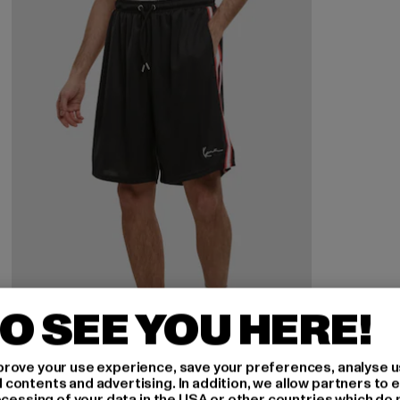
O SEE YOU HERE!
rove your use experience, save your preferences, analyse u
ontents and advertising. In addition, we allow partners to e
ocessing of your data in the USA or other countries which do 