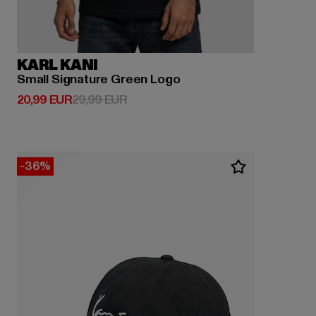
KARL KANI
Small Signature Green Logo
Derzeitiger Preis: 20,99 EUR
Aktionspreis: 29,99 EUR
20,99 EUR
29,99 EUR
-36%