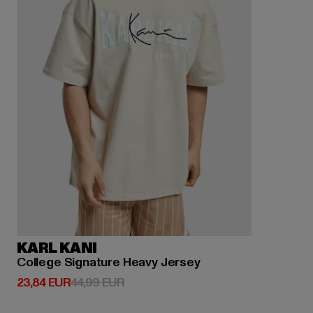
KARL KANI
College Signature Heavy Jersey
Derzeitiger Preis: 23,84 EUR
Aktionspreis: 44,99 EUR
23,84 EUR
44,99 EUR