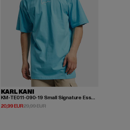
KARL KANI
KM-TE011-090-19 Small Signature Essential Tee
Derzeitiger Preis: 20,99 EUR
Aktionspreis: 29,99 EUR
20,99 EUR
29,99 EUR