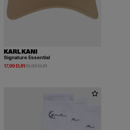
KARL KANI
Signature Essential
Derzeitiger Preis: 17,99 EUR
Aktionspreis: 19,99 EUR
17,99 EUR
19,99 EUR