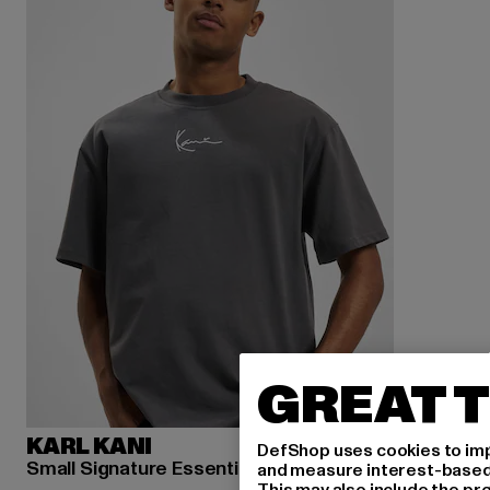
GREAT T
KARL KANI
DefShop uses cookies to imp
Small Signature Essential
and measure interest-based c
This may also include the pr