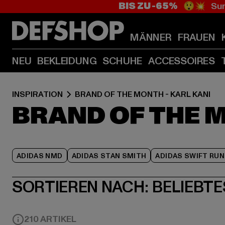
BIS ZU -65%
😲💥 Sum
MÄNNER
FRAUEN
NEU
BEKLEIDUNG
SCHUHE
ACCESSOIRES
INSPIRATION
BRAND OF THE MONTH - KARL KANI
BRAND OF THE M
ADIDAS NMD
ADIDAS STAN SMITH
ADIDAS SWIFT RUN
SORTIEREN NACH:
BELIEBTE
210 ARTIKEL