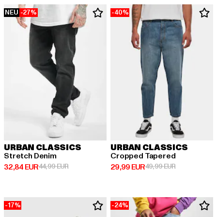
NEU
-27%
-40%
URBAN CLASSICS
URBAN CLASSICS
Stretch Denim
Cropped Tapered
Derzeitiger Preis: 32,84 EUR
Aktionspreis: 44,99 EUR
Derzeitiger Preis: 29,99 EUR
Aktionspreis:
32,84 EUR
44,99 EUR
29,99 EUR
49,99 EUR
-17%
-24%