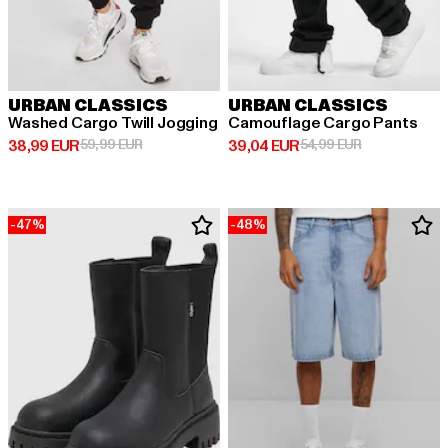
URBAN CLASSICS
URBAN CLASSICS
Washed Cargo Twill Jogging
Camouflage Cargo Pants
Derzeitiger Preis: 38,99 EUR
Aktionspreis: 59,99 EUR
Derzeitiger Preis: 39,04 EUR
Aktionspreis:
38,99 EUR
59,99 EUR
39,04 EUR
54,99 EUR
-47%
-48%