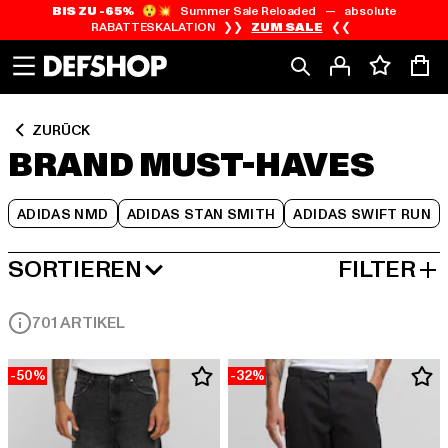
BIS ZU -65%
😲💥 Summer Sale Reloaded — absolute
Zum
Zum
Zum
RABATTESKALATION ❯❯
ZUM SALE
❮❮
Inhalt
Fußzeile
Produktraster
springen
springen
springen
ZURÜCK
BRAND MUST-HAVES
ADIDAS NMD
ADIDAS STAN SMITH
ADIDAS SWIFT RUN
SORTIEREN
FILTER
BELIEBTESTE
701 ARTIKEL
-50%
-32%