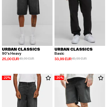
URBAN CLASSICS
URBAN CLASSICS
90's Heavy
Basic
Derzeitiger Preis: 25,00 EUR
Aktionspreis: 49,99 EUR
Derzeitiger Preis: 33,99 EUR
Aktionspreis:
25,00 EUR
49,99 EUR
33,99 EUR
49,99 EUR
-22%
-20%