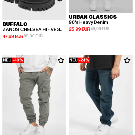
URBAN CLASSICS
90's Heavy Denim
BUFFALO
Derzeitiger Preis: 25,99 EUR
Aktionspreis:
25,99 EUR
49,99 EUR
ZANOS CHELSEA HI - VEGAN NAPPA
Derzeitiger Preis: 47,69 EUR
Aktionspreis: 89,99 EUR
47,69 EUR
89,99 EUR
NEU
-40%
NEU
-24%