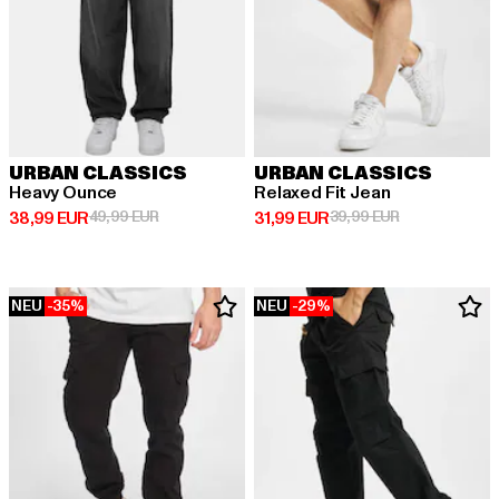
URBAN CLASSICS
URBAN CLASSICS
Heavy Ounce
Relaxed Fit Jean
Derzeitiger Preis: 38,99 EUR
Aktionspreis: 49,99 EUR
Derzeitiger Preis: 31,99 EUR
Aktionspreis: 
38,99 EUR
49,99 EUR
31,99 EUR
39,99 EUR
NEU
-35%
NEU
-29%