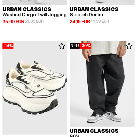
URBAN CLASSICS
URBAN CLASSICS
Washed Cargo Twill Jogging
Stretch Denim
Derzeitiger Preis: 35,99 EUR
Aktionspreis: 59,99 EUR
Derzeitiger Preis: 34,19 EUR
Aktionspreis: 
35,99 EUR
59,99 EUR
34,19 EUR
44,99 EUR
-14%
NEU
-30%
URBAN CLASSICS
90‘s