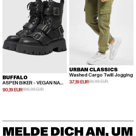
URBAN CLASSICS
Washed Cargo Twill Jogging
BUFFALO
Derzeitiger Preis: 37,19 EUR
Aktionspreis: 
37,19 EUR
59,99 EUR
ASPEN BIKER - VEGAN NAPPA
Derzeitiger Preis: 90,19 EUR
Aktionspreis: 109,99 EUR
90,19 EUR
109,99 EUR
MELDE DICH AN, UM