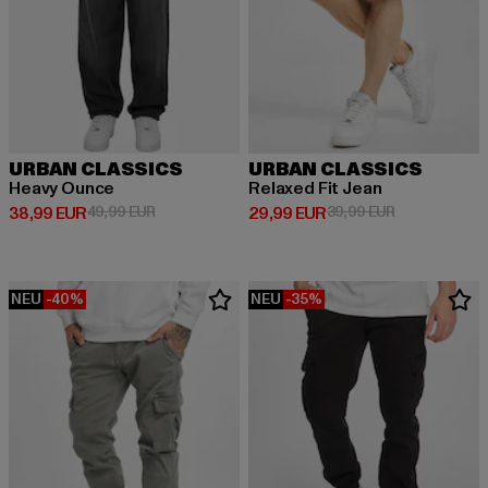
URBAN CLASSICS
URBAN CLASSICS
Heavy Ounce
Relaxed Fit Jean
Derzeitiger Preis: 38,99 EUR
Aktionspreis: 49,99 EUR
Derzeitiger Preis: 29,99 EUR
Aktionspreis:
38,99 EUR
49,99 EUR
29,99 EUR
39,99 EUR
NEU
-40%
NEU
-35%