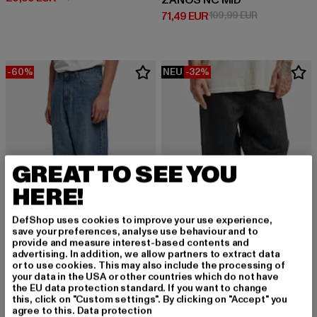
ZANOS NC MID
Derzeitiger Preis: 71,49 EUR
Aktionspreis:
71,49 EUR
109,99 EUR
-60%
NEU
-32%
GREAT TO SEE YOU
HERE!
DefShop uses cookies to improve your use experience,
save your preferences, analyse use behaviour and to
provide and measure interest-based contents and
advertising. In addition, we allow partners to extract data
or to use cookies. This may also include the processing of
URBAN CLASSICS
URBAN CLASSICS
your data in the USA or other countries which do not have
90‘s Jeans Loose
90‘s
the EU data protection standard. If you want to change
Derzeitiger Preis: 20,00 EUR
Aktionspreis: 49,99 EUR
Derzeitiger Preis: 33,99 EUR
Aktionspreis:
20,00 EUR
49,99 EUR
33,99 EUR
49,99 EUR
this, click on "Custom settings". By clicking on "Accept" you
agree to this.
Data protection