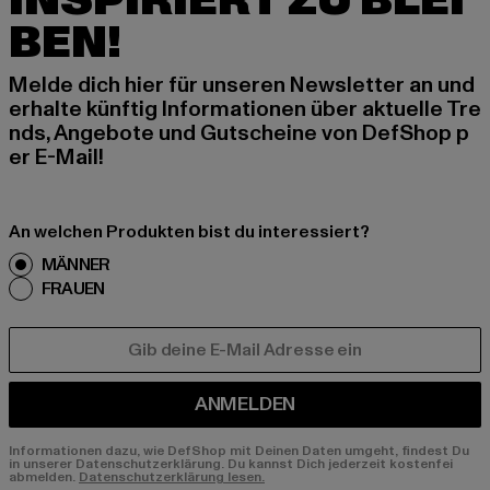
INSPIRIERT ZU BLEI
BEN!
Melde dich hier für unseren Newsletter an und
erhalte künftig Informationen über aktuelle Tre
nds, Angebote und Gutscheine von DefShop p
er E-Mail!
An welchen Produkten bist du interessiert?
MÄNNER
FRAUEN
E-MAIL
ANMELDEN
Informationen dazu, wie DefShop mit Deinen Daten umgeht, findest Du
in unserer Datenschutzerklärung. Du kannst Dich jederzeit kostenfei
abmelden.
Datenschutzerklärung lesen.