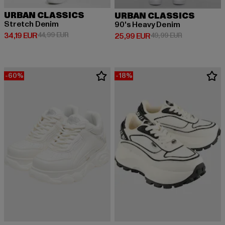
URBAN CLASSICS
URBAN CLASSICS
Stretch Denim
90's Heavy Denim
Derzeitiger Preis: 34,19 EUR
Aktionspreis: 44,99 EUR
34,19 EUR
44,99 EUR
Derzeitiger Preis: 25,99 EUR
Aktionspreis:
25,99 EUR
49,99 EUR
-60%
-18%