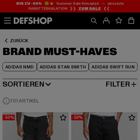
BIS ZU -65%
😲💥 Summer Sale Reloaded — absolute
Zum
Zum
Zum
RABATTESKALATION ❯❯
ZUM SALE
❮❮
Inhalt
Fußzeile
Produktraster
springen
springen
springen
ZURÜCK
BRAND MUST-HAVES
ADIDAS NMD
ADIDAS STAN SMITH
ADIDAS SWIFT RUN
SORTIEREN
FILTER
BELIEBTESTE
701 ARTIKEL
-50%
-32%