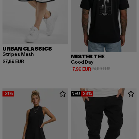
URBAN CLASSICS
Stripes Mesh
MISTER TEE
Derzeitiger Preis: 27,89 EUR
27,89 EUR
Good Day
Derzeitiger Preis: 17,99 EUR
Aktionspreis: 
17,99 EUR
24,99 EUR
-21%
NEU
-28%