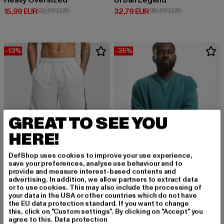
Heavy Oversized
Urban Legend
Derzeitiger Preis: 15,99 EUR
Aktionspreis: 22,99 EUR
Derzeitiger Preis: 32,79 EUR
Aktionspreis:
15,99 EUR
22,99 EUR
32,79 EUR
39,99 EUR
-13%
-35%
GREAT TO SEE YOU
HERE!
DefShop uses cookies to improve your use experience,
save your preferences, analyse use behaviour and to
provide and measure interest-based contents and
advertising. In addition, we allow partners to extract data
or to use cookies. This may also include the processing of
URBAN CLASSICS
your data in the USA or other countries which do not have
Tall
URBAN CLASSICS
the EU data protection standard. If you want to change
Derzeitiger Preis: 12,99 EUR
Aktionspreis: 
12,99 EUR
19,99 EUR
Stripes Mesh
this, click on "Custom settings". By clicking on "Accept" you
agree to this.
Data protection
Derzeitiger Preis: 26,09 EUR
Aktionspreis: 29,99 EUR
26,09 EUR
29,99 EUR