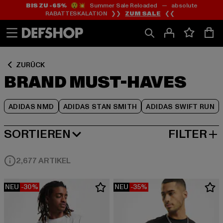
BIS ZU -65%
😲💥 Summer Sale Reloaded — absolute
Zum
Zum
Zum
RABATTESKALATION ❯❯
ZUM SALE
❮❮
Inhalt
Fußzeile
Produktraster
springen
springen
springen
ZURÜCK
BRAND MUST-HAVES
ADIDAS NMD
ADIDAS STAN SMITH
ADIDAS SWIFT RUN
SORTIEREN
FILTER
BELIEBTESTE
2,677 ARTIKEL
NEU
-30%
NEU
-35%