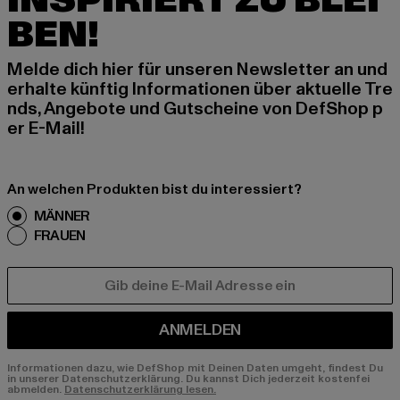
INSPIRIERT ZU BLEI
BEN!
Melde dich hier für unseren Newsletter an und
erhalte künftig Informationen über aktuelle Tre
nds, Angebote und Gutscheine von DefShop p
er E-Mail!
An welchen Produkten bist du interessiert?
MÄNNER
FRAUEN
E-MAIL
ANMELDEN
Informationen dazu, wie DefShop mit Deinen Daten umgeht, findest Du
in unserer Datenschutzerklärung. Du kannst Dich jederzeit kostenfei
abmelden.
Datenschutzerklärung lesen.