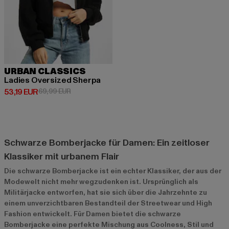
URBAN CLASSICS
Ladies Oversized Sherpa
Derzeitiger Preis: 53,19 EUR
Aktionspreis: 69,99 EUR
53,19 EUR
69,99 EUR
Schwarze Bomberjacke für Damen: Ein zeitloser
Klassiker mit urbanem Flair
Die schwarze Bomberjacke ist ein echter Klassiker, der aus der
Modewelt nicht mehr wegzudenken ist. Ursprünglich als
Militärjacke entworfen, hat sie sich über die Jahrzehnte zu
einem unverzichtbaren Bestandteil der Streetwear und High
Fashion entwickelt. Für Damen bietet die schwarze
Bomberjacke eine perfekte Mischung aus Coolness, Stil und