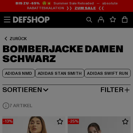
BIS ZU -65%
😲💥 Summer Sale Reloaded — absolute
Zum
Zum
Zum
RABATTESKALATION ❯❯
ZUM SALE
❮❮
Inhalt
Fußzeile
Produktraster
springen
springen
springen
ZURÜCK
BOMBERJACKE DAMEN
SCHWARZ
ADIDAS NMD
ADIDAS STAN SMITH
ADIDAS SWIFT RUN
SORTIEREN
FILTER
BELIEBTESTE
7 ARTIKEL
-13%
-25%