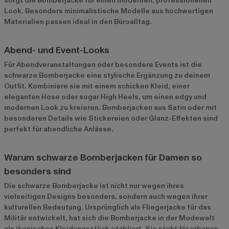
sorgt die Bomberjacke für einen modernen, professionellen
Look. Besonders minimalistische Modelle aus hochwertigen
Materialien passen ideal in den Büroalltag.
Abend- und Event-Looks
Für Abendveranstaltungen oder besondere Events ist die
schwarze Bomberjacke eine stylische Ergänzung zu deinem
Outfit. Kombiniere sie mit einem schicken Kleid, einer
eleganten Hose oder sogar High Heels, um einen edgy und
modernen Look zu kreieren. Bomberjacken aus Satin oder mit
besonderen Details wie Stickereien oder Glanz-Effekten sind
perfekt für abendliche Anlässe.
Warum schwarze Bomberjacken für Damen so
besonders sind
Die schwarze Bomberjacke ist nicht nur wegen ihres
vielseitigen Designs besonders, sondern auch wegen ihrer
kulturellen Bedeutung. Ursprünglich als Fliegerjacke für das
Militär entwickelt, hat sich die Bomberjacke in der Modewelt
als ikonisches Kleidungsstück etabliert. Sie steht für urbanen