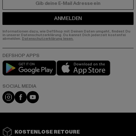
E-MAIL
ANMELDEN
Informationen dazu, wie DefShop mit Deinen Daten umgeht, findest Du
in unserer Datenschutzerklärung. Du kannst Dich jederzeit kostenfei
abmelden.
Datenschutzerklärung lesen.
Play market
App store
Instagram
Facebook
YouTube
KOSTENLOSE RETOURE