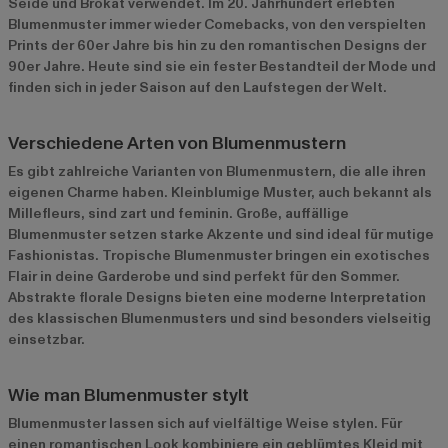
Seide und Brokat verwendet. Im 20. Jahrhundert erlebten
Blumenmuster immer wieder Comebacks, von den verspielten
Prints der 60er Jahre bis hin zu den romantischen Designs der
90er Jahre. Heute sind sie ein fester Bestandteil der Mode und
finden sich in jeder Saison auf den Laufstegen der Welt.
Verschiedene Arten von Blumenmustern
Es gibt zahlreiche Varianten von Blumenmustern, die alle ihren
eigenen Charme haben. Kleinblumige Muster, auch bekannt als
Millefleurs, sind zart und feminin. Große, auffällige
Blumenmuster setzen starke Akzente und sind ideal für mutige
Fashionistas. Tropische Blumenmuster bringen ein exotisches
Flair in deine Garderobe und sind perfekt für den Sommer.
Abstrakte florale Designs bieten eine moderne Interpretation
des klassischen Blumenmusters und sind besonders vielseitig
einsetzbar.
Wie man Blumenmuster stylt
Blumenmuster lassen sich auf vielfältige Weise stylen. Für
einen romantischen Look kombiniere ein geblümtes Kleid mit