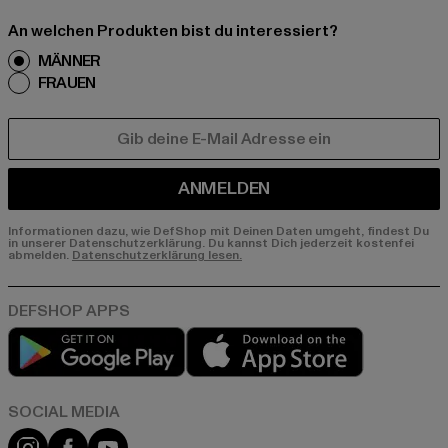
An welchen Produkten bist du interessiert?
MÄNNER
FRAUEN
E-MAIL
ANMELDEN
Informationen dazu, wie DefShop mit Deinen Daten umgeht, findest Du
in unserer Datenschutzerklärung. Du kannst Dich jederzeit kostenfei
abmelden.
Datenschutzerklärung lesen.
Play market
App store
Instagram
Facebook
YouTube