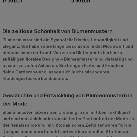
Derzeitiger Preis: 17,09 EUR
Derzeitiger Preis: 19,99 EUR
17,09 EUR
19,99 EUR
Die zeitlose Schönheit von Blumenmustern
Blumenmuster sind ein Symbol für Frische, Lebendigkeit und
Eleganz. Sie haben eine lange Geschichte in der Modewelt und
bleiben immer im Trend. Von zarten Blütenprints bis hin zu
auffälligen floralen Designs – Blumenmuster sind vielseitig und
passen zu vielen Anlässen. Sie bringen Farbe und Freude in
deine Garderobe und lassen sich leicht mit anderen
Kleidungsstücken kombinieren.
Geschichte und Entwicklung von Blumenmustern in
der Mode
Blumenmuster haben ihren Ursprung in der antiken Textilkunst
und sind seit Jahrhunderten ein fester Bestandteil der Mode. In
der Renaissance und im viktorianischen Zeitalter waren florale
Designs besonders beliebt und wurden auf edlen Stoffen wie