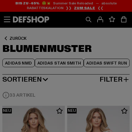
BIS ZU -65%
😲💥 Summer Sale Reloaded — absolute
Zum
Zum
Zum
RABATTESKALATION ❯❯
ZUM SALE
❮❮
Inhalt
Fußzeile
Produktraster
springen
springen
springen
ZURÜCK
BLUMENMUSTER
ADIDAS NMD
ADIDAS STAN SMITH
ADIDAS SWIFT RUN
SORTIEREN
FILTER
NEUESTE
33 ARTIKEL
NEU
NEU