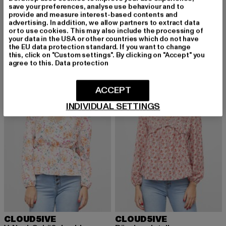
CLOUD5IVE
CLOUD5IVE
save your preferences, analyse use behaviour and to
Flower
Off-Shoulder
provide and measure interest-based contents and
advertising. In addition, we allow partners to extract data
Derzeitiger Preis: 23,09 EUR
Aktionspreis: 32,99 EUR
Derzeitiger Preis: 17,99 EUR
Aktionspreis: 
23,09 EUR
32,99 EUR
17,99 EUR
29,99 EUR
or to use cookies. This may also include the processing of
your data in the USA or other countries which do not have
the EU data protection standard. If you want to change
this, click on "Custom settings". By clicking on "Accept" you
agree to this.
Data protection
-24%
-20%
ACCEPT
INDIVIDUAL SETTINGS
CLOUD5IVE
CLOUD5IVE