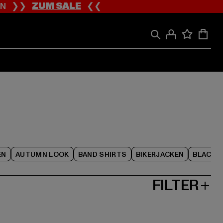
ION ❯❯
ZUM SALE
❮❮
EN
AUTUMN LOOK
BAND SHIRTS
BIKERJACKEN
BLACK F
FILTER