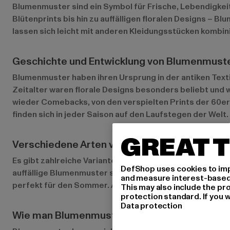
Blumenmuster sind ein Symbol für Frische, Lebendigkeit
Blütenprints bis hin zu auffälligen floralen Designs – 
lassen sich leicht mit anderen Kleidungsstücken kombin
Geschichte und Entwicklung von Blumenmuste
Blumenmuster haben ihren Ursprung in der antiken Texti
Zeitalter waren florale Designs besonders beliebt und
wieder Comebacks, von den verspielten Prints der 60er 
finden sich in jeder Saison auf den Laufstegen der Welt.
GREAT T
Verschiedene Arten von Blumenmustern
Es gibt zahlreiche Varianten von Blumenmustern, die all
DefShop uses cookies to imp
auffällige Blumenmuster setzen starke Akzente und sind
and measure interest-based c
perfekt für den Sommer. Abstrakte florale Designs bie
This may also include the pr
protection standard. If you w
Data protection
Wie man Blumenmuster stylt