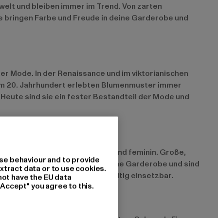
welt und bleiben immer im Trend. Von zarten
 Sie bringen Farbe und Freude in deine Garderobe und
der Mode. In der Renaissance und im viktorianischen
. Im 20. Jahrhundert erlebten Blumenmuster immer
Heute sind sie ein fester Bestandteil der Mode und
annt als Millefleurs, sind zart und feminin. Große,
se behaviour and to provide
ngen ein exotisches Flair in deine Garderobe und sind
xtract data or to use cookies.
ters und sind besonders vielseitig einsetzbar.
not have the EU data
"Accept" you agree to this.