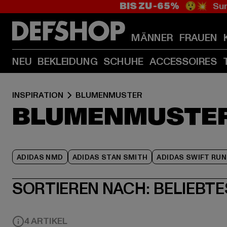
BIS ZU -65%
😲💥 Sum
MÄNNER
FRAUEN
NEU
BEKLEIDUNG
SCHUHE
ACCESSOIRES
INSPIRATION
BLUMENMUSTER
BLUMENMUSTE
ADIDAS NMD
ADIDAS STAN SMITH
ADIDAS SWIFT RUN
SORTIEREN NACH:
BELIEBTE
4 ARTIKEL