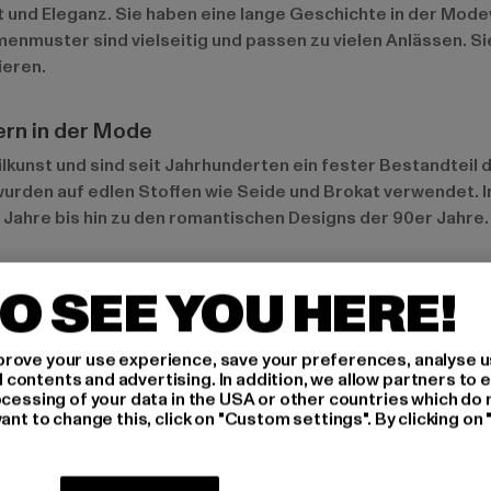
 und Eleganz. Sie haben eine lange Geschichte in der Mode
Blumenmuster sind vielseitig und passen zu vielen Anlässen.
ieren.
rn in der Mode
lkunst und sind seit Jahrhunderten ein fester Bestandteil 
 wurden auf edlen Stoffen wie Seide und Brokat verwendet
Jahre bis hin zu den romantischen Designs der 90er Jahre. 
O SEE YOU HERE!
e ihren eigenen Charme haben. Kleinblumige Muster, auch bek
rove your use experience, save your preferences, analyse u
 ideal für mutige Fashionistas. Tropische Blumenmuster bri
ontents and advertising. In addition, we allow partners to e
ten eine moderne Interpretation des klassischen Blumenmus
ocessing of your data in the USA or other countries which do 
ant to change this, click on "Custom settings". By clicking on 