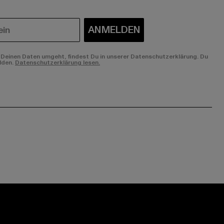
ANMELDEN
Deinen Daten umgeht, findest Du in unserer Datenschutzerklärung. Du
lden.
Datenschutzerklärung lesen.