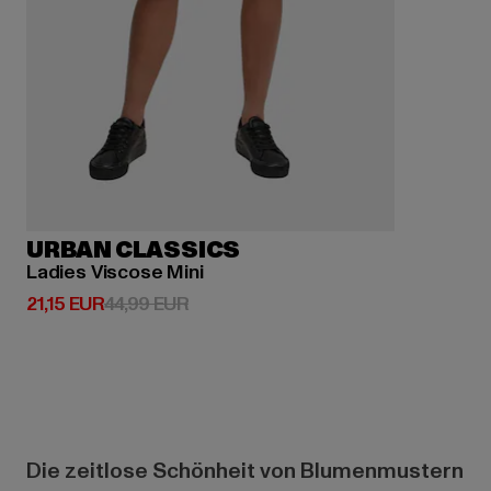
URBAN CLASSICS
Ladies Viscose Mini
Derzeitiger Preis: 21,15 EUR
Aktionspreis: 44,99 EUR
21,15 EUR
44,99 EUR
Die zeitlose Schönheit von Blumenmustern