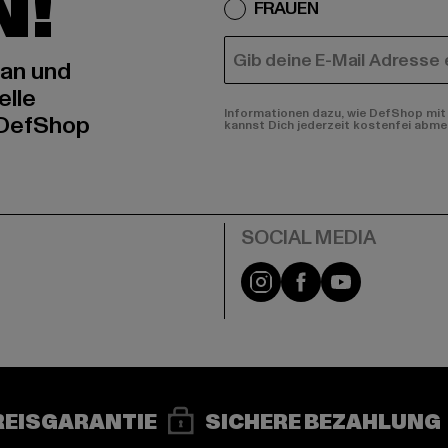
N!
FRAUEN
E-MAIL
 an und
elle
Informationen dazu, wie DefShop mit 
 DefShop
kannst Dich jederzeit kostenfei abme
e
Instagram
Facebook
YouTube
REISGARANTIE
SICHERE BEZAHLUNG