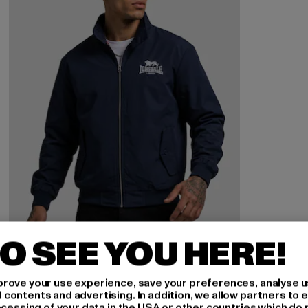
O SEE YOU HERE!
LONSDALE LONDON
rove your use experience, save your preferences, analyse u
Acton Harrington
ontents and advertising. In addition, we allow partners to e
ocessing of your data in the USA or other countries which do 