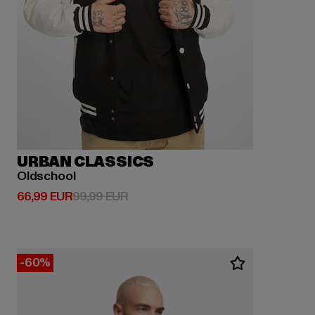
URBAN CLASSICS
Oldschool
Derzeitiger Preis: 66,99 EUR
Aktionspreis: 99,99 EUR
66,99 EUR
99,99 EUR
-60%