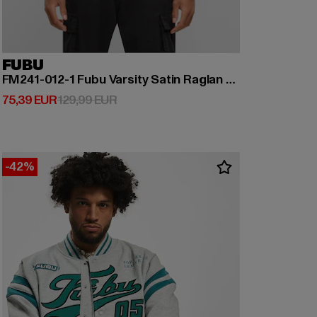
FUBU
FM241-012-1 Fubu Varsity Satin Raglan Bomber Jacket
Derzeitiger Preis: 75,39 EUR
Aktionspreis: 129,99 EUR
75,39 EUR
129,99 EUR
-42%