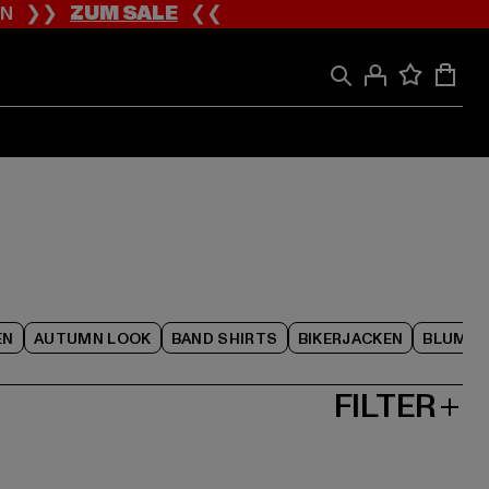
ION ❯❯
ZUM SALE
❮❮
EN
AUTUMN LOOK
BAND SHIRTS
BIKERJACKEN
BLUME
FILTER