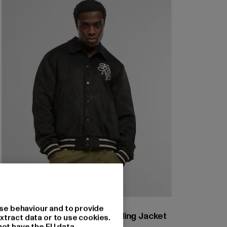
KARL KANI
se behaviour and to provide
Kani Legacy Faux Suede Bowling Jacket
xtract data or to use cookies.
not have the EU data