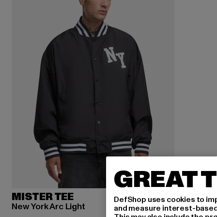
GREAT T
MISTER TEE
DefShop uses cookies to imp
New York Arc Light
and measure interest-based c
This may also include the pr