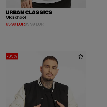
URBAN CLASSICS
Oldschool
Derzeitiger Preis: 65,99 EUR
Aktionspreis: 99,99 EUR
65,99 EUR
99,99 EUR
-33%