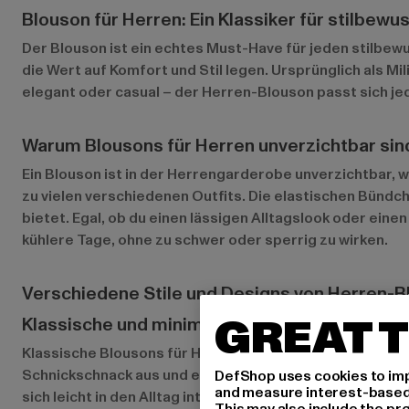
Blouson für Herren: Ein Klassiker für stilbew
Der Blouson ist ein echtes Must-Have für jeden stilbewu
die Wert auf Komfort und Stil legen. Ursprünglich als Mi
elegant oder casual – der Herren-Blouson passt sich je
Warum Blousons für Herren unverzichtbar sin
Ein Blouson ist in der Herrengarderobe unverzichtbar, w
zu vielen verschiedenen Outfits. Die elastischen Bünd
bietet. Egal, ob du einen lässigen Alltagslook oder ein
kühlere Tage, ohne zu schwer oder sperrig zu wirken.
Verschiedene Stile und Designs von Herren-
GREAT T
Klassische und minimalistische Blousons
Klassische Blousons für Herren sind meist in neutralen
Schnickschnack aus und eignen sich perfekt für Männer,
DefShop uses cookies to imp
and measure interest-based c
sich leicht in den Alltag integrieren.
This may also include the pr