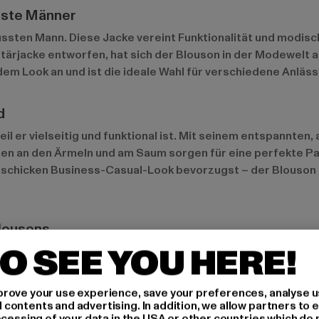
usste Männer
ssten Mann. Diese Jacke vereint Funktionalität und modisch
litärjacke entworfen, hat sich der Blouson in der Modewelt a
dem Look an und ist die ideale Wahl für verschiedene Anläs
d
eil er vielseitig und funktional ist. Mit seinem entspannte
chen an den Ärmeln und am Saum sorgen für eine perfekte 
en schicken Business-Casual-Look bevorzugst – der Blouson 
Blousons
O SEE YOU HERE!
 Farben wie Schwarz, Grau oder Dunkelblau gehalten. Diese M
 die einen zeitlosen, eleganten Look bevorzugen. Sie passe
rove your use experience, save your preferences, analyse u
ontents and advertising. In addition, we allow partners to e
ocessing of your data in the USA or other countries which do 