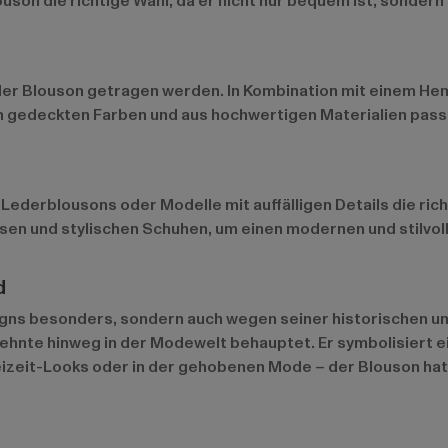
louson die richtige Wahl, da er nicht nur bequem ist, sonder
er Blouson getragen werden. In Kombination mit einem Hemd
 gedeckten Farben und aus hochwertigen Materialien passe
derblousons oder Modelle mit auffälligen Details die richt
sen und stylischen Schuhen, um einen modernen und stilvoll
d
igns besonders, sondern auch wegen seiner historischen und
zehnte hinweg in der Modewelt behauptet. Er symbolisiert e
 Freizeit-Looks oder in der gehobenen Mode – der Blouson hat