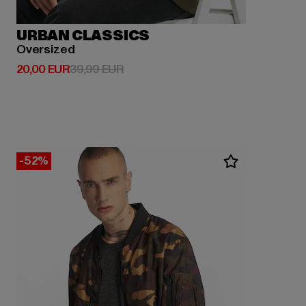
URBAN CLASSICS
Oversized
Derzeitiger Preis: 20,00 EUR
Aktionspreis: 39,99 EUR
20,00 EUR
39,99 EUR
-52%