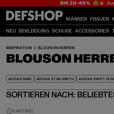
BIS ZU -65%
😲💥 Sum
MÄNNER
FRAUEN
NEU
BEKLEIDUNG
SCHUHE
ACCESSOIRES
INSPIRATION
BLOUSON HERREN
BLOUSON HERR
ADIDAS NMD
ADIDAS STAN SMITH
ADIDAS SWIFT RUN
SORTIEREN NACH:
BELIEBTE
5 ARTIKEL