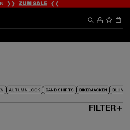
ION ❯❯
ZUM SALE
❮❮
EN
AUTUMN LOOK
BAND SHIRTS
BIKERJACKEN
BLUME
FILTER