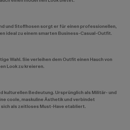
n auch einen modernen Look bietet.
 und Stoffhosen sorgt er für einen professionellen,
n ideal zu einem smarten Business-Casual-Outfit.
ige Wahl. Sie verleihen dem Outfit einen Hauch von
en Look zu kreieren.
 kulturellen Bedeutung. Ursprünglich als Militär- und
ine coole, maskuline Ästhetik und verbindet
 sich als zeitloses Must-Have etabliert.