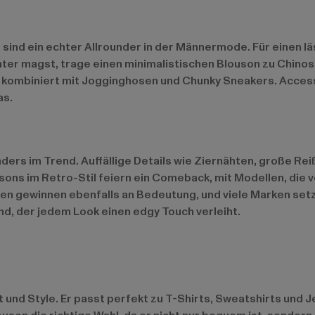
sind ein echter Allrounder in der Männermode. Für einen lä
ter magst, trage einen minimalistischen Blouson zu Chino
on, kombiniert mit Jogginghosen und Chunky Sneakers. Acces
as.
ers im Trend. Auffällige Details wie Ziernähten, große Re
ns im Retro-Stil feiern ein Comeback, mit Modellen, die vo
en gewinnen ebenfalls an Bedeutung, und viele Marken setz
nd, der jedem Look einen edgy Touch verleiht.
e
t und Style. Er passt perfekt zu T-Shirts, Sweatshirts und 