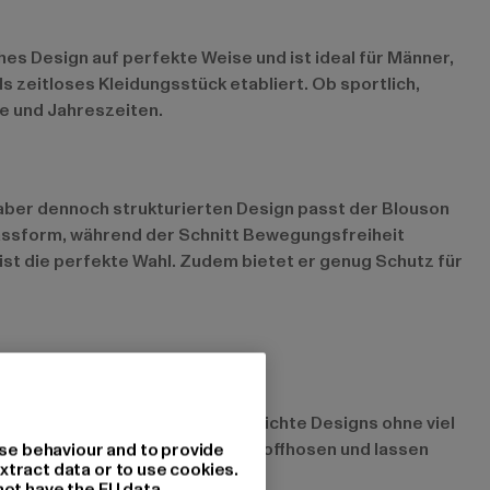
es Design auf perfekte Weise und ist ideal für Männer,
ls zeitloses Kleidungsstück etabliert. Ob sportlich,
se und Jahreszeiten.
n, aber dennoch strukturierten Design passt der Blouson
Passform, während der Schnitt Bewegungsfreiheit
ist die perfekte Wahl. Zudem bietet er genug Schutz für
odelle zeichnen sich durch schlichte Designs ohne viel
n ideal zu Jeans, Chinos oder Stoffhosen und lassen
se behaviour and to provide
xtract data or to use cookies.
not have the EU data