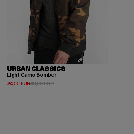
URBAN CLASSICS
Light Camo Bomber
Derzeitiger Preis: 24,00 EUR
Aktionspreis: 49,99 EUR
24,00 EUR
49,99 EUR