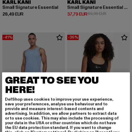
KARL KANI
KARL KANI
Small Signature Essential
Small Signature Essential Crop
Derzeitiger Preis: 28,49 EUR
Derzeitiger Preis: 37,79 EUR
Aktionspreis:
28,49 EUR
37,79 EUR
69,99 EUR
-41%
-36%
GREAT TO SEE YOU
HERE!
DefShop uses cookies to improve your use experience,
save your preferences, analyse use behaviour and to
provide and measure interest-based contents and
advertising. In addition, we allow partners to extract data
or to use cookies. This may also include the processing of
your data in the USA or other countries which do not have
KARL KANI
KARL KANI
the EU data protection standard. If you want to change