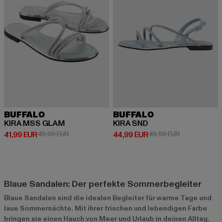
BUFFALO
BUFFALO
KIRA MSS GLAM
KIRA SND
Derzeitiger Preis: 41,99 EUR
Aktionspreis: 49,99 EUR
Derzeitiger Preis: 44,99 EUR
Aktionspreis:
41,99 EUR
49,99 EUR
44,99 EUR
49,99 EUR
Blaue Sandalen: Der perfekte Sommerbegleiter
Blaue Sandalen sind die idealen Begleiter für warme Tage und
laue Sommernächte. Mit ihrer frischen und lebendigen Farbe
bringen sie einen Hauch von Meer und Urlaub in deinen Alltag.