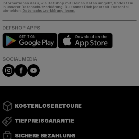
Informationen dazu, wie DefShop mit Deinen Daten umgeht, findest Du
in unserer Datenschutzerklärung. Du kannst Dich jederzeit kostenfei
abmelden.
Datenschutzerklärung lesen.
Play market
App store
Instagram
Facebook
YouTube
KOSTENLOSE RETOURE
TIEFPREISGARANTIE
SICHERE BEZAHLUNG