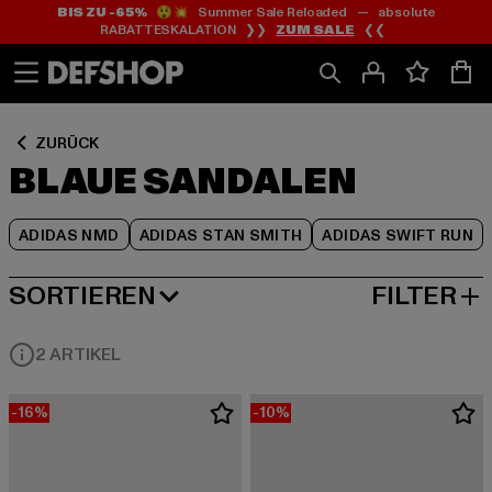
BIS ZU -65%
😲💥 Summer Sale Reloaded — absolute
Zum
Zum
Zum
RABATTESKALATION ❯❯
ZUM SALE
❮❮
Inhalt
Fußzeile
Produktraster
springen
springen
springen
ZURÜCK
BLAUE SANDALEN
ADIDAS NMD
ADIDAS STAN SMITH
ADIDAS SWIFT RUN
SORTIEREN
FILTER
HÖCHSTE REDUZIERUNG
2 ARTIKEL
-16%
-10%