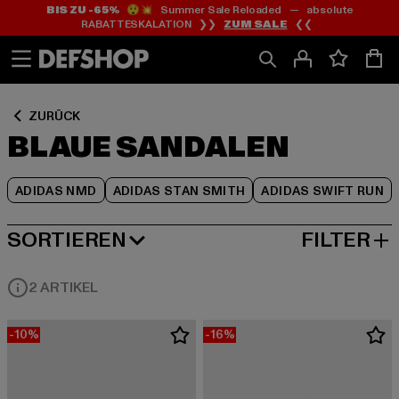
BIS ZU -65%
😲💥 Summer Sale Reloaded — absolute
Zum
Zum
Zum
RABATTESKALATION ❯❯
ZUM SALE
❮❮
Inhalt
Fußzeile
Produktraster
springen
springen
springen
ZURÜCK
BLAUE SANDALEN
ADIDAS NMD
ADIDAS STAN SMITH
ADIDAS SWIFT RUN
SORTIEREN
FILTER
BELIEBTESTE
2 ARTIKEL
-10%
-16%