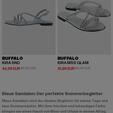
BUFFALO
BUFFALO
KIRA SND
KIRA MSS GLAM
Derzeitiger Preis: 44,99 EUR
Aktionspreis: 49,99 EUR
Derzeitiger Preis: 41,99 EUR
Aktionspreis: 
44,99 EUR
49,99 EUR
41,99 EUR
49,99 EUR
Blaue Sandalen: Der perfekte Sommerbegleiter
Blaue Sandalen sind die idealen Begleiter für warme Tage und
laue Sommernächte. Mit ihrer frischen und lebendigen Farbe
bringen sie einen Hauch von Meer und Urlaub in deinen Alltag.