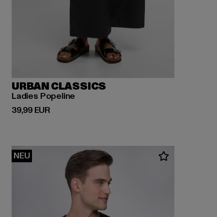
URBAN CLASSICS
Ladies Popeline
Derzeitiger Preis: 39,99 EUR
39,99 EUR
NEU