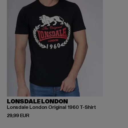
LONSDALE LONDON
Lonsdale London Original 1960 T-Shirt
Derzeitiger Preis: 29,99 EUR
29,99 EUR