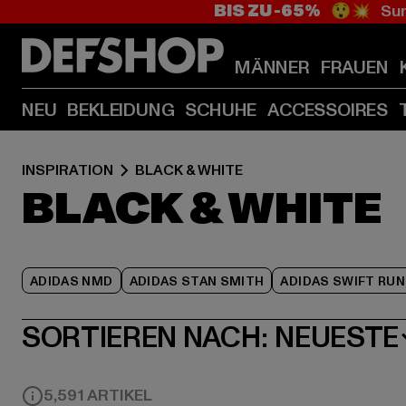
BIS ZU -65%
😲💥 Sum
MÄNNER
FRAUEN
NEU
BEKLEIDUNG
SCHUHE
ACCESSOIRES
INSPIRATION
BLACK & WHITE
BLACK & WHITE
ADIDAS NMD
ADIDAS STAN SMITH
ADIDAS SWIFT RUN
SORTIEREN NACH:
NEUESTE
5,591 ARTIKEL