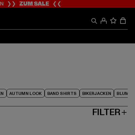
ION ❯❯
ZUM SALE
❮❮
EN
AUTUMN LOOK
BAND SHIRTS
BIKERJACKEN
BLUME
FILTER