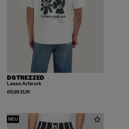
DSTREZZED
Lasse Artwork
Derzeitiger Preis: 69,99 EUR
69,99 EUR
NEU