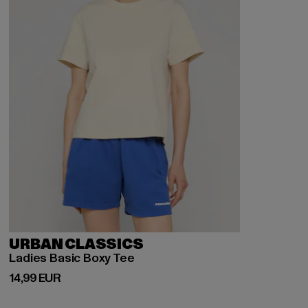
URBAN CLASSICS
Ladies Basic Boxy Tee
Derzeitiger Preis: 14,99 EUR
14,99 EUR