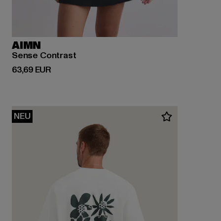
AIMN
Sense Contrast
Derzeitiger Preis: 63,69 EUR
63,69 EUR
NEU