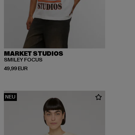
MARKET STUDIOS
SMILEY FOCUS
Derzeitiger Preis: 49,99 EUR
49,99 EUR
NEU