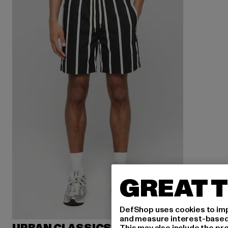
GREAT T
DefShop uses cookies to imp
and measure interest-based c
This may also include the pr