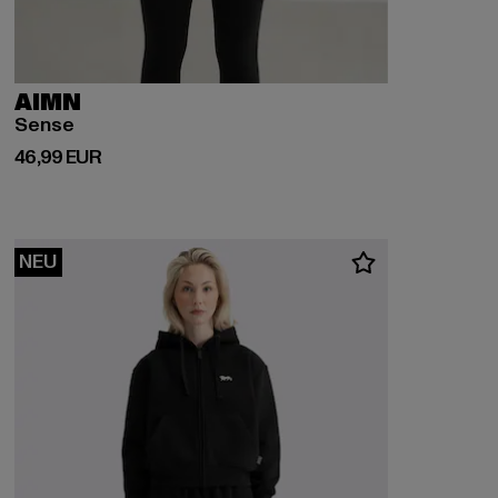
AIMN
Sense
Derzeitiger Preis: 46,99 EUR
46,99 EUR
NEU