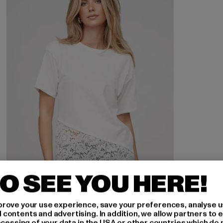
O SEE YOU HERE!
rove your use experience, save your preferences, analyse u
ontents and advertising. In addition, we allow partners to e
ocessing of your data in the USA or other countries which do 