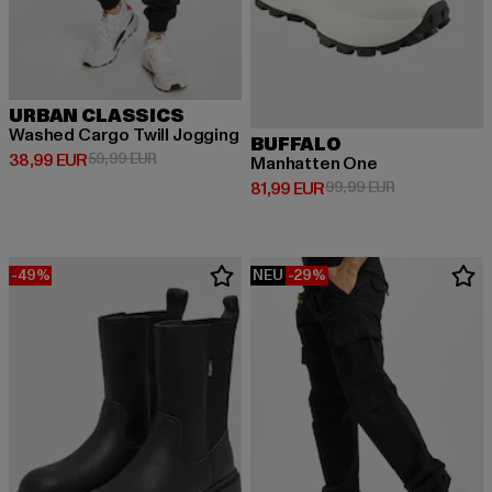
URBAN CLASSICS
Washed Cargo Twill Jogging
BUFFALO
Derzeitiger Preis: 38,99 EUR
Aktionspreis: 59,99 EUR
38,99 EUR
59,99 EUR
Manhatten One
Derzeitiger Preis: 81,99 EUR
Aktionspreis:
81,99 EUR
99,99 EUR
-49%
NEU
-29%