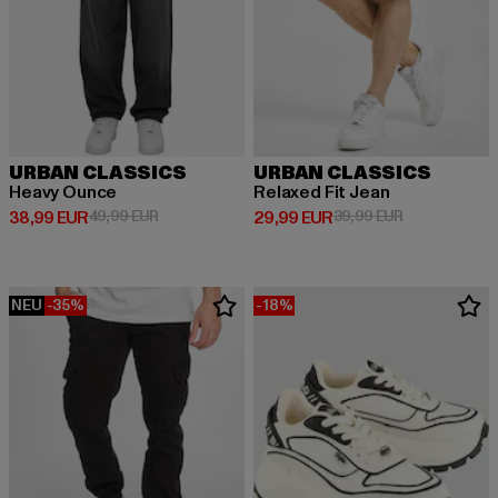
URBAN CLASSICS
URBAN CLASSICS
Heavy Ounce
Relaxed Fit Jean
Derzeitiger Preis: 38,99 EUR
Aktionspreis: 49,99 EUR
Derzeitiger Preis: 29,99 EUR
Aktionspreis:
38,99 EUR
49,99 EUR
29,99 EUR
39,99 EUR
NEU
-35%
-18%