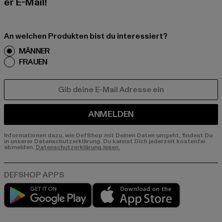
er E-Mail!
An welchen Produkten bist du interessiert?
MÄNNER
FRAUEN
E-MAIL
ANMELDEN
Informationen dazu, wie DefShop mit Deinen Daten umgeht, findest Du
in unserer Datenschutzerklärung. Du kannst Dich jederzeit kostenfei
abmelden.
Datenschutzerklärung lesen.
Play market
App store