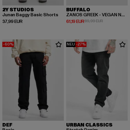
2Y STUDIOS
BUFFALO
Junan Baggy Basic Shorts
ZANOS GREEK - VEGAN NAPPA
Derzeitiger Preis: 37,99 EUR
Derzeitiger Preis: 61,19 EUR
Aktionspreis: 
37,99 EUR
61,19 EUR
89,99 EUR
-60%
NEU
-27%
DEF
URBAN CLASSICS