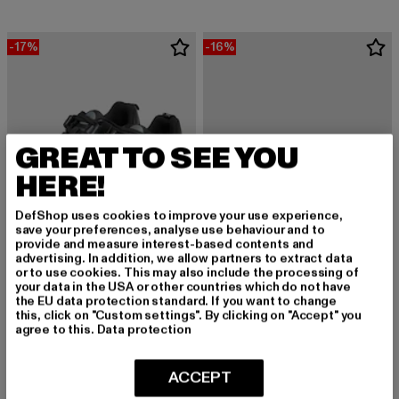
-17%
-16%
GREAT TO SEE YOU
HERE!
DefShop uses cookies to improve your use experience,
save your preferences, analyse use behaviour and to
provide and measure interest-based contents and
advertising. In addition, we allow partners to extract data
or to use cookies. This may also include the processing of
your data in the USA or other countries which do not have
the EU data protection standard. If you want to change
this, click on "Custom settings". By clicking on "Accept" you
BUFFALO
BUFFALO
agree to this.
Data protection
Bliss One
RAYA ARI GLAM
Derzeitiger Preis: 74,69 EUR
Aktionspreis: 89,99 EUR
Derzeitiger Preis: 63,83 EUR
Aktionspreis:
74,69 EUR
89,99 EUR
63,83 EUR
75,99 EUR
ACCEPT