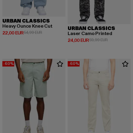
URBAN CLASSICS
Heavy Ounce Knee Cut
URBAN CLASSICS
Derzeitiger Preis: 22,00 EUR
Aktionspreis: 54,99 EUR
22,00 EUR
54,99 EUR
Laser Camo Printed
Derzeitiger Preis: 24,00 EUR
Aktionspreis:
24,00 EUR
59,99 EUR
-60%
-60%