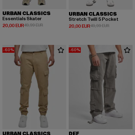
URBAN CLASSICS
URBAN CLASSICS
Essentials Skater
Stretch Twill 5 Pocket
Derzeitiger Preis: 20,00 EUR
Aktionspreis: 49,99 EUR
20,00 EUR
49,99 EUR
Derzeitiger Preis: 20,00 EUR
Aktionspreis:
20,00 EUR
49,99 EUR
-60%
-60%
URBAN CLASSICS
DEF