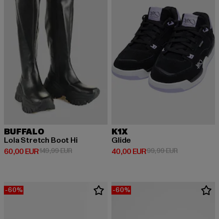
BUFFALO
K1X
Lola Stretch Boot Hi
Glide
Derzeitiger Preis: 60,00 EUR
Aktionspreis: 149,99 EUR
Derzeitiger Preis: 40,00 EUR
Aktionspreis:
60,00 EUR
149,99 EUR
40,00 EUR
99,99 EUR
-60%
-60%