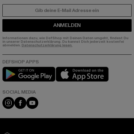
E-MAIL
ANMELDEN
Informationen dazu, wie DefShop mit Deinen Daten umgeht, findest Du
in unserer Datenschutzerklärung. Du kannst Dich jederzeit kostenfei
abmelden.
Datenschutzerklärung lesen.
Play market
App store
Instagram
Facebook
YouTube