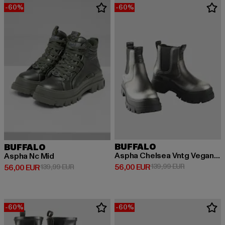
-60%
-60%
BUFFALO
BUFFALO
Aspha Chelsea Vntg Vegan Nappa
Aspha Nc Mid
Derzeitiger Preis: 56,00 EUR
Aktionspreis
56,00 EUR
139,99 EUR
Derzeitiger Preis: 56,00 EUR
Aktionspreis: 139,99 EUR
56,00 EUR
139,99 EUR
-60%
-60%