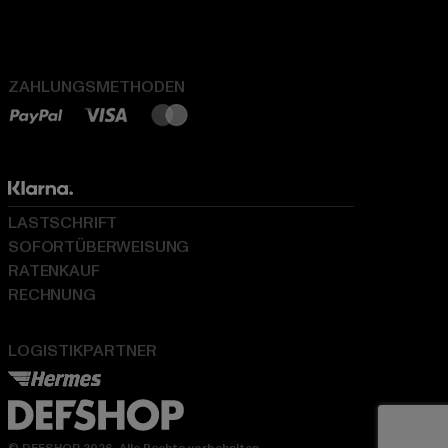
ZAHLUNGSMETHODEN
LASTSCHRIFT
SOFORTÜBERWEISUNG
RATENKAUF
RECHNUNG
LOGISTIKPARTNER