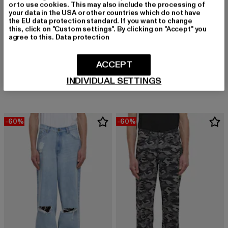
or to use cookies. This may also include the processing of
your data in the USA or other countries which do not have
the EU data protection standard. If you want to change
this, click on "Custom settings". By clicking on "Accept" you
agree to this.
Data protection
URBAN CLASSICS
URBAN CLASSICS
ACCEPT
Double Pleated Pants
90's Heavy Denim Shorts
INDIVIDUAL SETTINGS
Derzeitiger Preis: 22,00 EUR
Aktionspreis: 54,99 EUR
Derzeitiger Preis: 20,00 EUR
Aktionspreis:
22,00 EUR
54,99 EUR
20,00 EUR
49,99 EUR
-60%
-60%