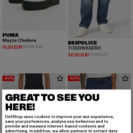
PUMA
Mayze Chelsea
883POLICE
Derzeitiger Preis: 61,20 EUR
Aktionspreis: 152,99 EUR
61,20 EUR
152,99 EUR
TODD1055EDO
Derzeitiger Preis: 32,00 EUR
Aktionspreis:
32,00 EUR
79,99 EUR
-60%
-60%
GREAT TO SEE YOU
HERE!
DefShop uses cookies to improve your use experience,
save your preferences, analyse use behaviour and to
provide and measure interest-based contents and
advertising. In addition, we allow partners to extract data