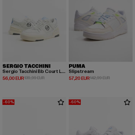
SERGIO TACCHINI
PUMA
Sergio Tacchini Bb Court Lo Sneakers
Slipstream
Derzeitiger Preis: 56,00 EUR
Aktionspreis: 139,99 EUR
Derzeitiger Preis: 57,20 EUR
Aktionspreis:
56,00 EUR
139,99 EUR
57,20 EUR
142,99 EUR
-60%
-60%