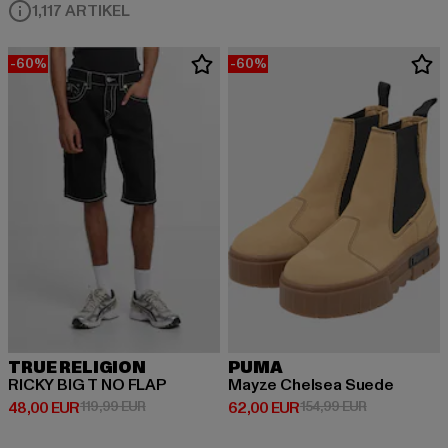
1,117 ARTIKEL
-60%
-60%
TRUE RELIGION
PUMA
RICKY BIG T NO FLAP
Mayze Chelsea Suede
Derzeitiger Preis: 48,00 EUR
Aktionspreis: 119,99 EUR
Derzeitiger Preis: 62,00 EUR
Aktionspreis:
48,00 EUR
119,99 EUR
62,00 EUR
154,99 EUR