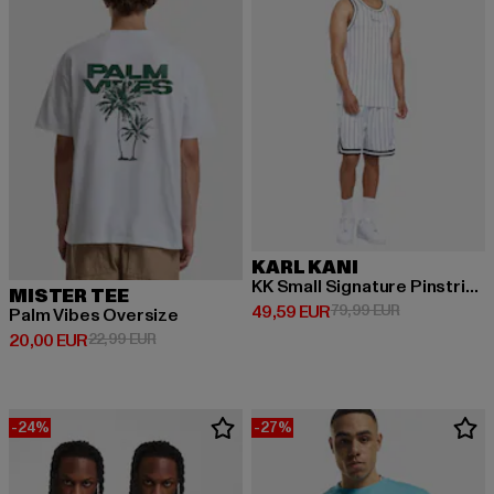
KARL KANI
KK Small Signature Pinstripe Basketball
MISTER TEE
Derzeitiger Preis: 49,59 EUR
Aktionspreis:
49,59 EUR
79,99 EUR
Palm Vibes Oversize
Derzeitiger Preis: 20,00 EUR
Aktionspreis: 22,99 EUR
20,00 EUR
22,99 EUR
-24%
-27%