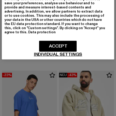
save your preferences, analyse use behaviour and to
provide and measure interest-based contents and
advertising. In addition, we allow partners to extract data
or to use cookies. This may also include the processing of
your data in the USA or other countries which do not have
the EU data protection standard. If you want to change
this, click on "Custom settings". By clicking on "Accept" you
agree to this.
Data protection
KARL KANI
RETRO TEDDY
KARL KANI
ACCEPT
Derzeitiger Preis: 67,99 EUR
Aktionspreis:
Anf
67,99 EUR
79,99 EUR
119,99 EUR
Small Signature Rib
INDIVIDUAL SETTINGS
Derzeitiger Preis: 31,99 EUR
Aktionspreis: 49,99 EUR
31,99 EUR
49,99 EUR
-23%
NEU
-43%