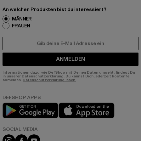
An welchen Produkten bist du interessiert?
MÄNNER
FRAUEN
E-MAIL
ANMELDEN
Informationen dazu, wie DefShop mit Deinen Daten umgeht, findest Du
in unserer Datenschutzerklärung. Du kannst Dich jederzeit kostenfei
abmelden.
Datenschutzerklärung lesen.
Play market
App store
Instagram
Facebook
YouTube