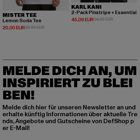
KARL KANI
2-Pack Pinstripe + Essential
MISTER TEE
Derzeitiger Preis: 45,09 EUR
Aktionspreis:
45,09 EUR
54,99 EUR
Lemon Soda Tee
Derzeitiger Preis: 20,00 EUR
Aktionspreis: 22,99 EUR
20,00 EUR
22,99 EUR
MELDE DICH AN, UM
INSPIRIERT ZU BLEI
BEN!
Melde dich hier für unseren Newsletter an und
erhalte künftig Informationen über aktuelle Tre
nds, Angebote und Gutscheine von DefShop p
er E-Mail!