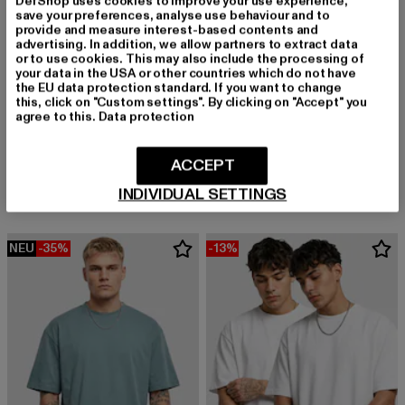
DefShop uses cookies to improve your use experience,
save your preferences, analyse use behaviour and to
provide and measure interest-based contents and
advertising. In addition, we allow partners to extract data
or to use cookies. This may also include the processing of
your data in the USA or other countries which do not have
the EU data protection standard. If you want to change
this, click on "Custom settings". By clicking on "Accept" you
agree to this.
Data protection
URBAN CLASSICS
URBAN CLASSICS
Tall Tee
Tall Tee
ACCEPT
Derzeitiger Preis: 12,99 EUR
Aktionspreis: 19,99 EUR
Derzeitiger Preis: 12,99 EUR
Aktionspreis: 
12,99 EUR
19,99 EUR
12,99 EUR
19,99 EUR
INDIVIDUAL SETTINGS
NEU
-35%
-13%