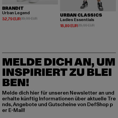
BRANDIT
Urban Legend
URBAN CLASSICS
Derzeitiger Preis: 32,79 EUR
Aktionspreis: 39,99 EUR
32,79 EUR
39,99 EUR
Ladies Essentials
Derzeitiger Preis: 18,89 EUR
Aktionspreis: 
18,89 EUR
29,99 EUR
MELDE DICH AN, UM
INSPIRIERT ZU BLEI
BEN!
Melde dich hier für unseren Newsletter an und
erhalte künftig Informationen über aktuelle Tre
nds, Angebote und Gutscheine von DefShop p
er E-Mail!