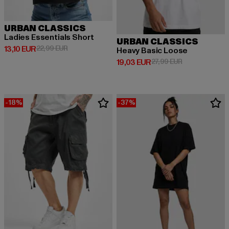
URBAN CLASSICS
Ladies Essentials Short
URBAN CLASSICS
Derzeitiger Preis: 13,10 EUR
Aktionspreis: 22,99 EUR
13,10 EUR
22,99 EUR
Heavy Basic Loose
Derzeitiger Preis: 19,03 EUR
Aktionspreis: 
19,03 EUR
27,99 EUR
-18%
-37%