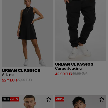
URBAN CLASSICS
Cargo Jogging
URBAN CLASSICS
Derzeitiger Preis: 42,99 EUR
Aktionspreis:
42,99 EUR
59,99 EUR
A-Line
Derzeitiger Preis: 22,11 EUR
Aktionspreis: 27,99 EUR
22,11 EUR
27,99 EUR
NEU
-20%
-30%