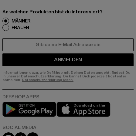
An welchen Produkten bist du interessiert?
MÄNNER
FRAUEN
E-MAIL
ANMELDEN
Informationen dazu, wie DefShop mit Deinen Daten umgeht, findest Du
in unserer Datenschutzerklärung. Du kannst Dich jederzeit kostenfei
abmelden.
Datenschutzerklärung lesen.
Play market
App store
Instagram
Facebook
YouTube