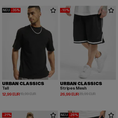
NEU
-35%
-10%
URBAN CLASSICS
URBAN CLASSICS
Tall
Stripes Mesh
Derzeitiger Preis: 12,99 EUR
Aktionspreis: 19,99 EUR
Derzeitiger Preis: 26,99 EUR
Aktionspreis:
12,99 EUR
19,99 EUR
26,99 EUR
29,99 EUR
-21%
NEU
-28%