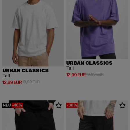
URBAN CLASSICS
Tall
URBAN CLASSICS
Derzeitiger Preis: 12,99 EUR
Aktionspreis: 
12,99 EUR
19,99 EUR
Tall
Derzeitiger Preis: 12,99 EUR
Aktionspreis: 19,99 EUR
12,99 EUR
19,99 EUR
NEU
-40%
-30%