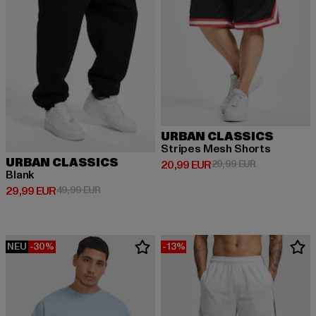
URBAN CLASSICS
Stripes Mesh Shorts
URBAN CLASSICS
Derzeitiger Preis: 20,99 EUR
Aktionspreis:
20,99 EUR
29,99 EUR
Blank
Derzeitiger Preis: 29,99 EUR
Aktionspreis: 49,99 EUR
29,99 EUR
49,99 EUR
NEU
-30%
-13%