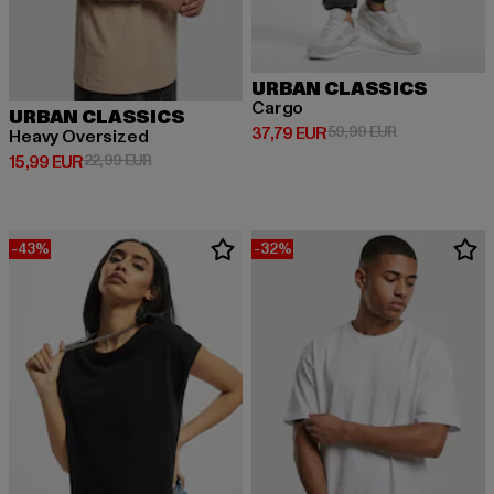
URBAN CLASSICS
Cargo
URBAN CLASSICS
Derzeitiger Preis: 37,79 EUR
Aktionspreis: 
37,79 EUR
59,99 EUR
Heavy Oversized
Derzeitiger Preis: 15,99 EUR
Aktionspreis: 22,99 EUR
15,99 EUR
22,99 EUR
-43%
-32%